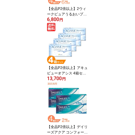
【全品P2倍以上】2ウィ
ークピュアうるおいプラ
6,800
ス 4箱セット (1箱6枚) シ
円
ード 国産 コンタクトレ
ンズ 2week 2週間使い捨
て コンタクト 2ウィーク
ピュア うるおい Pure UV
カット 送料無料
【全品P2倍以上】アキュ
ビューオアシス 4箱セッ
13,700
ト (1箱6枚) ジョンソン・
円
エンド・ジョンソン コン
タクトレンズ 2week acu
vue oasis 2ウィーク コ
ンタクト 2週間使い捨て
UVカット johnson 送料
無料 【一部度数欠品中】
【全品P2倍以上】デイリ
ーズアクア コンフォート