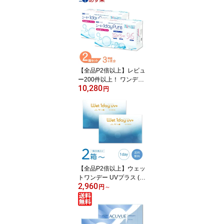
リュームパック 1日使い
捨て コンタクト クリア
レンズ UVカット MPCポ
リマー配合 含水率58%
送料無料 prime 1day
【全品P2倍以上】レビュ
ー200件以上！ ワンデー
10,280
ピュアうるおいプラス 2
円
箱セット (1箱96枚) シー
ド コンタクトレンズ 1日
使い捨て コンタクト ワ
ンデー ワンデーピュア
うるおいプラス 1dayPur
e 国産 うるおい 近視 最
短即日発送 送料無料
【全品P2倍以上】ウェッ
トワンデー UVプラス (1
2,960
箱30枚) コンタクトレン
円
～
ズ ワンデー wet1day UV
+ うるおい MPCポリマー
紫外線カット メール便発
送 まとめ買い 送料無料