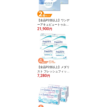
【全品P2倍以上】ワンデ
ーアキュビュートゥルー
21,900
アイ 2箱セット (1箱90
円
枚) ジョンソン・エン
ド・ジョンソン コンタク
トレンズ ワンデー 1日使
い捨て コンタクト 1day
acuvue trueye UVカット
送料無料 【一部欠品度数
あり】 【一部度数欠品
中】
【全品P2倍以上】メダリ
スト フレッシュフィット
7,280
コンフォートモイスト 4
円
箱セット (1箱6枚) ボシュ
ロム コンタクトレンズ 2
week メダリスト 2週間
使い捨て 2ウィーク 近視
遠視 コンタクト medalist
送料無料【一部度数在庫
限り】