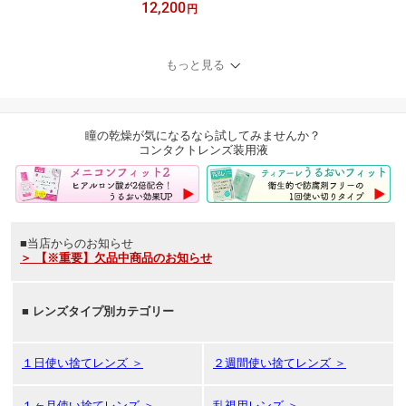
12,200
プラスマルチフォーカル
円
4箱セット (1箱30枚) ア
ルコン 遠近両用 コンタ
クトレンズ 1day ワンデ
もっと見る
ー 1日使い捨て デイリー
ズ dailies コンフォート
送料無料
瞳の乾燥が気になるなら試してみませんか？
コンタクトレンズ装用液
■当店からのお知らせ
＞ 【※重要】欠品中商品のお知らせ
■
レンズタイプ別カテゴリー
１日使い捨てレンズ ＞
２週間使い捨てレンズ ＞
１ヶ月使い捨てレンズ ＞
乱視用レンズ ＞