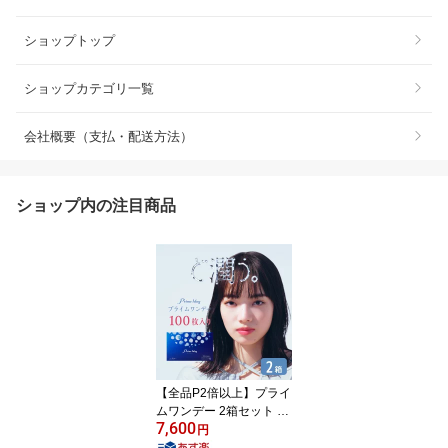
ショップトップ
ショップカテゴリ一覧
会社概要（支払・配送方法）
ショップ内の注目商品
【全品P2倍以上】プライ
ムワンデー 2箱セット (1
7,600
箱100枚) アイレ コンタ
円
クトレンズ ワンデー ボ