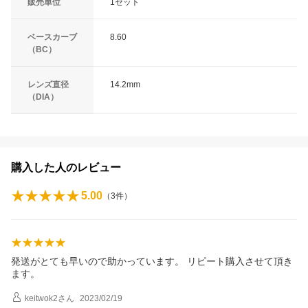
販売単位
1セット
ベースカーブ
8.60
（BC）
レンズ直径
14.2mm
（DIA）
購入した人のレビュー
5.00
（
3
件）
発送がとても早いので助かっています。 リピート購入させて頂き
ます。
keitwok2
さん
2023/02/19