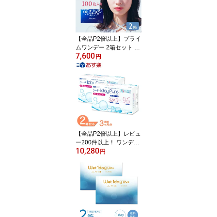
【全品P2倍以上】プライ
ムワンデー 2箱セット (1
7,600
箱100枚) アイレ コンタ
円
クトレンズ ワンデー ボ
リュームパック 1日使い
捨て コンタクト クリア
レンズ UVカット MPCポ
リマー配合 含水率58%
送料無料 prime 1day
【全品P2倍以上】レビュ
ー200件以上！ ワンデー
10,280
ピュアうるおいプラス 2
円
箱セット (1箱96枚) シー
ド コンタクトレンズ 1日
使い捨て コンタクト ワ
ンデー ワンデーピュア
うるおいプラス 1dayPur
e 国産 うるおい 近視 最
短即日発送 送料無料