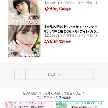
【2023年11月 月間優良ショップ 受賞！】
ック ワンデー カラーコンタクト カラコ
5,346
ン 1日使い捨て ナチュラル 度あり 度な
送料無料
円
し
【全品P2倍以上】ネオサイトワンデー
リングUV 1箱 (30枚入り) アイレ カラコ
【2023年11月 月間優良ショップ 受賞！】
ン ワンデー カラーコンタクト 1日使い
2,960
捨て 1day UVカット 度あり 度なし ナチ
送料無料
円
ュラル コンタクトレンズ Neosight 1da
y Ring UV 送料無料
1/13
瞳の乾燥が気になるなら試してみませんか？
コンタクトレンズ装用液