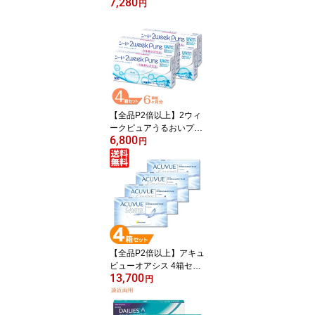
7,280
コンフォートモイスト 4
円
箱セット (1箱6枚) ボシュ
ロム コンタクトレンズ 2
week メダリスト 2週間
使い捨て 2ウィーク 近視
遠視 コンタクト medalist
送料無料【一部度数在庫
限り】
【全品P2倍以上】2ウィ
ークピュアうるおいプラ
6,800
ス 4箱セット (1箱6枚) シ
円
ード 国産 コンタクトレ
ンズ 2week 2週間使い捨
て コンタクト 2ウィーク
ピュア うるおい Pure UV
カット 送料無料
【全品P2倍以上】アキュ
ビューオアシス 4箱セッ
13,700
ト (1箱6枚) ジョンソン・
円
エンド・ジョンソン コン
タクトレンズ 2week acu