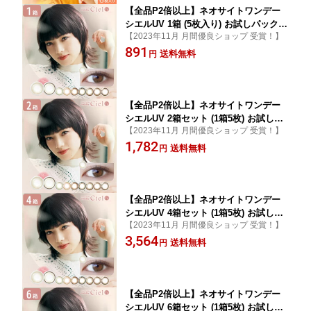
【全品P2倍以上】ネオサイトワンデー
シエルUV 1箱 (5枚入り) お試しパック
【2023年11月 月間優良ショップ 受賞！】
コンタクトレンズ ワンデー カラーコン
891
タクト カラコン 1日使い捨て ナチュラ
送料無料
円
ル 度あり 度なし
【全品P2倍以上】ネオサイトワンデー
シエルUV 2箱セット (1箱5枚) お試しパ
【2023年11月 月間優良ショップ 受賞！】
ック ワンデー カラーコンタクト カラコ
1,782
ン 1日使い捨て ナチュラル 度あり 度な
送料無料
円
し
【全品P2倍以上】ネオサイトワンデー
シエルUV 4箱セット (1箱5枚) お試しパ
【2023年11月 月間優良ショップ 受賞！】
ック ワンデー カラーコンタクト カラコ
3,564
ン 1日使い捨て ナチュラル 度あり 度な
送料無料
円
し
【全品P2倍以上】ネオサイトワンデー
シエルUV 6箱セット (1箱5枚) お試しパ