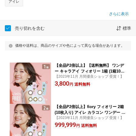
アイレ
さらに表示
売り切れを含む
標準
価格や送料は、商品のサイズや色によって異なる場合があります。
【全品P2倍以上】【送料無料】 ワンデ
ー キャラアイ フィオリー 1箱 (1箱10枚)
【2023年11月 月間優良ショップ 受賞！】
アイレ 1day CaraEyes Fiory 度あり 度
3,800
なし 一日使い捨て UV カラコン
送料無料
円
【全品P2倍以上】fiory フィオリー 2箱
(10枚入り) アイレ カラコン ワンデー カ
【2023年11月 月間優良ショップ 受賞！】
ラーコンタクト 1日使い捨て UVカット
999,999
度あり 度なし
送料無料
円