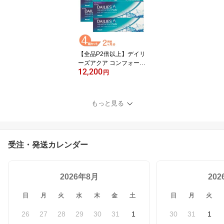
vue oasis 2ウィーク コ
ンタクト 2週間使い捨て
UVカット johnson 送料
無料 【一部度数欠品中】
【全品P2倍以上】デイリ
ーズアクア コンフォート
12,200
プラスマルチフォーカル
円
4箱セット (1箱30枚) ア
ルコン 遠近両用 コンタ
クトレンズ 1day ワンデ
もっと見る
ー 1日使い捨て デイリー
ズ dailies コンフォート
送料無料
受注・発送カレンダー
2026年8月
20
日
月
火
水
木
金
土
日
月
火
26
27
28
29
30
31
1
30
31
1