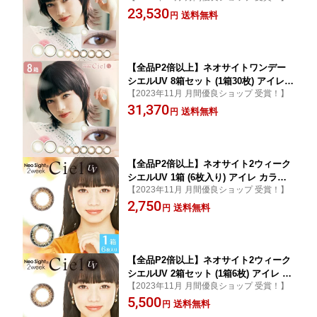
23,530
ン UVカット 度あり 度なし 3トーン ナ
送料無料
円
チュラル カラーコンタクトレンズ Neos
ight 1day Ciel UV 送料無料
【全品P2倍以上】ネオサイトワンデー
シエルUV 8箱セット (1箱30枚) アイレ
【2023年11月 月間優良ショップ 受賞！】
カラコン ワンデー 1日使い捨て カラコ
31,370
ン UVカット 度あり 度なし 3トーン ナ
送料無料
円
チュラル カラーコンタクトレンズ Neos
ight 1day Ciel UV 送料無料
【全品P2倍以上】ネオサイト2ウィーク
シエルUV 1箱 (6枚入り) アイレ カラコ
【2023年11月 月間優良ショップ 受賞！】
ン 2週間使い捨て カラーコンタクト 2ウ
2,750
ィーク サークルレンズ UVカット 度あ
送料無料
円
り 度なし 3トーン ナチュラル NeoSight
2week CielUV ネコポス
【全品P2倍以上】ネオサイト2ウィーク
シエルUV 2箱セット (1箱6枚) アイレ カ
【2023年11月 月間優良ショップ 受賞！】
ラコン 2週間使い捨て カラーコンタクト
5,500
2ウィーク サークルレンズ UVカット 度
送料無料
円
あり 度なし 3トーン ナチュラル NeoSi