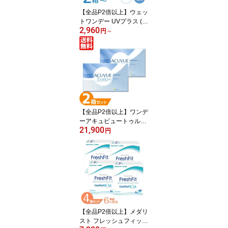
【全品P2倍以上】ウェッ
トワンデー UVプラス (1
2,960
箱30枚) コンタクトレン
円
～
ズ ワンデー wet1day UV
+ うるおい MPCポリマー
紫外線カット メール便発
送 まとめ買い 送料無料
【全品P2倍以上】ワンデ
ーアキュビュートゥルー
21,900
アイ 2箱セット (1箱90
円
枚) ジョンソン・エン
ド・ジョンソン コンタク
トレンズ ワンデー 1日使
い捨て コンタクト 1day
acuvue trueye UVカット
送料無料 【一部欠品度数
あり】 【一部度数欠品
中】
【全品P2倍以上】メダリ
スト フレッシュフィット