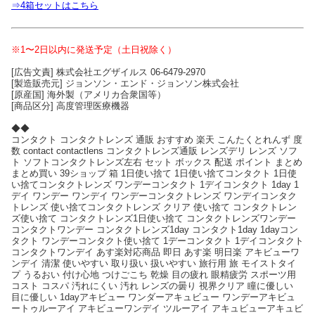
⇒4箱セットはこちら
※1〜2日以内に発送予定（土日祝除く）
[広告文責] 株式会社エグザイルス 06-6479-2970
[製造販売元] ジョンソン・エンド・ジョンソン株式会社
[原産国] 海外製（アメリカ合衆国等）
[商品区分] 高度管理医療機器
◆◆
コンタクト コンタクトレンズ 通販 おすすめ 楽天 こんたくとれんず 度
数 contact contactlens コンタクトレンズ通販 レンズデリ レンズ ソフ
ト ソフトコンタクトレンズ左右 セット ボックス 配送 ポイント まとめ
まとめ買い 39ショップ 箱 1日使い捨て 1日使い捨てコンタクト 1日使
い捨てコンタクトレンズ ワンデーコンタクト 1デイコンタクト 1day 1
デイ ワンデー ワンデイ ワンデーコンタクトレンズ ワンデイコンタク
トレンズ 使い捨てコンタクトレンズ クリア 使い捨て コンタクトレン
ズ使い捨て コンタクトレンズ1日使い捨て コンタクトレンズワンデー
コンタクトワンデー コンタクトレンズ1day コンタクト1day 1dayコン
タクト ワンデーコンタクト使い捨て 1デーコンタクト 1デイコンタクト
コンタクトワンデイ あす楽対応商品 即日 あす楽 明日楽 アキビューワ
ンデイ 清潔 使いやすい 取り扱い 扱いやすい 旅行用 旅 モイストタイ
プ うるおい 付け心地 つけごこち 乾燥 目の疲れ 眼精疲労 スポーツ用
コスト コスパ 汚れにくい 汚れ レンズの曇り 視界クリア 瞳に優しい
目に優しい 1dayアキビュー ワンダーアキュビュー ワンデーアキビュ
ートゥルーアイ アキビューワンデイ ツルーアイ アキュビューアキュビ