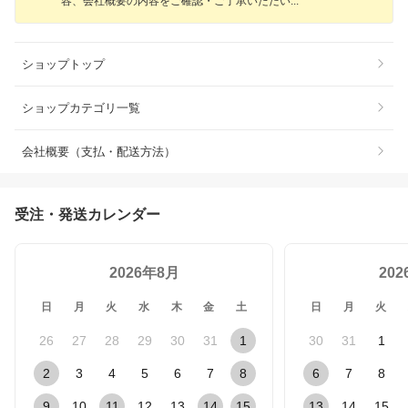
容、会社概要の内容をご確認・ご了承いただ
い
ショップトップ
ショップカテゴリ一覧
会社概要（支払・配送方法）
受注・発送カレンダー
2026年8月
20
日
月
火
水
木
金
土
日
月
火
26
27
28
29
30
31
1
30
31
1
2
3
4
5
6
7
8
6
7
8
9
10
11
12
13
14
15
13
14
15