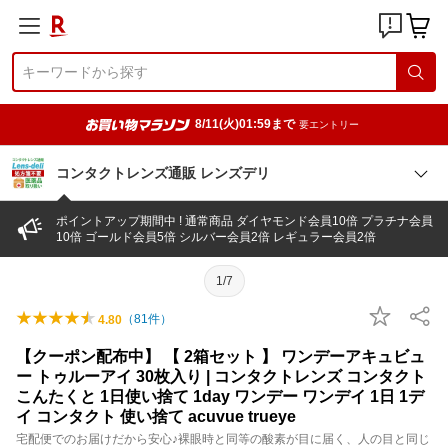
8/11(火)01:59まで
要エントリー
コンタクトレンズ通販 レンズデリ
ポイントアップ期間中 ! 通常商品 ダイヤモンド会員10倍 プラチナ会員
10倍 ゴールド会員5倍 シルバー会員2倍 レギュラー会員2倍
1/7
（
81
件）
4.80
【クーポン配布中】 【 2箱セット 】 ワンデーアキュビュ
ー トゥルーアイ 30枚入り | コンタクトレンズ コンタクト
こんたくと 1日使い捨て 1day ワンデー ワンデイ 1日 1デ
イ コンタクト 使い捨て acuvue trueye
宅配便でのお届けだから安心♪裸眼時と同等の酸素が目に届く、人の目と同じ