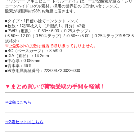
「ワンデー アキュビュー トゥルーアイ」は、十分な酸素が通る「シリ
コーンハイドロゲル素材」採用の世界初の 1日使い捨てレンズ。
酸素が裸眼時の98%も角膜に届きます。
■タイプ：1日使い捨てコンタクトレンズ
■枚数：1箱30枚入り（片眼約1ヶ月分）×2箱
■PWR（度数）：-0.50〜-6.00（-0.25ステップ）
/-6.50〜-12.00（-0.50ステップ）/+0.50〜+5.00（-0.25ステップ※BC8.5
規格外）
※上記以外の度数は当店で取り扱っておりません。
■BC（ベースカーブ）：8.5/9.0
■DIA（直径）：14.2mm
■中心厚：0.085mm
■含水率：46％
■医療用具認証番号：22200BZX00226000
▼まとめ買いで荷物受取の手間を軽減！
⇒1箱はこちら
⇒2箱セットはこちら