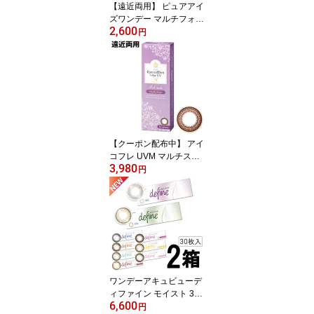
【遠近両用】 ピュアアイ
ズワンデー マルチフォー
2,600
カル 30枚入 | 遠近両用コ
円
ンタクトレンズ 1day 遠
近両用コンタクト 遠近両
用ワンデー ワンデイ コ
ンタクトレンズ 遠近コン
タクト 遠近 遠近レンズ
老眼 40代 50代 近視 遠視
高度数 処方箋不要 【ネ
コポス専用】
【クーポン配布中】 アイ
コフレ UVM マルチステ
3,980
ージ 30枚入 | 遠近 両用
円
カラー コンタクト 遠近
両用カラコン シード 遠
近両用コンタクトレンズ
1day カラコン 遠近コン
タクト カラー コンタク
トレンズ ワンデー 遠近
両用 Eye coffret 1day UV
M Multistage 【ネコポス
ワンデーアキュビューデ
専用】
ィファイン モイスト 30
6,600
枚入り × 2箱 | シアード
円