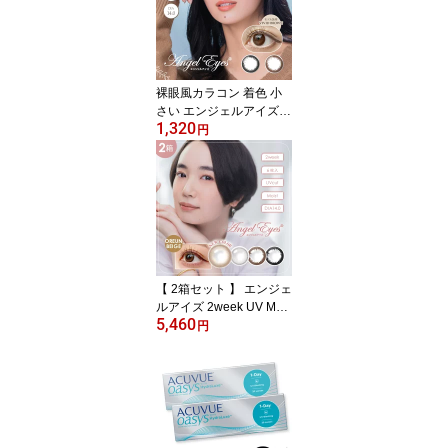
デー 1デイ 1day クリア
レンズ クリア コンタク
ト 高含水 ワンデイ ピュ
ア アイズ Pure Eyes 1da
y 【ネコポス専用】
裸眼風カラコン 着色 小
さい エンジェルアイズ
1,320
ワンデー UVモイスト 10
円
枚入 | サークルレンズ ワ
ンデー お試し 度あり 度
なし コンタクト ワンデ
ー カラーコンタクトレン
ズワンデイー 1day 小さ
め 直径 ナチュラル 低含
水 黒フチ 黒目 大きくな
る【ネコポス専用】
【 2箱セット 】 エンジェ
ルアイズ 2week UV Mois
5,460
t 6枚入 | 2ウィークコン
円
タクト ツーウィーク ツ
ーウィークカラコン 小さ
め カラコン 2week 12.8
安全 コンタクト コンタ
クトレンズ カラーコンタ
クト 度あり 近視用 度な