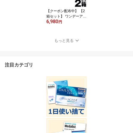
し サークルレンズ 低含
水 グレー ブラウン ブラ
【クーポン配布中】 【2
ック
箱セット】 ワンデーアキ
6,980
ュビューオアシス 30枚 |
円
コンタクトレンズ ワンデ
ー アキュビュー オアシ
ス オアシスアキュビュー
もっと見る
1day ワンデイ コンタク
ト ワンデイコンタクト
ワンデイアキュビューワ
ンディアキュビューオア
注目カテゴリ
シス 度入り uvカット