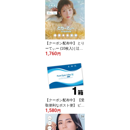
リーム シアーアリュール
ワンデーアキビューディ
ファイン ワンデーアキビ
ュー カラコン コンタク
ト ディファイン ワンデ
ー アキュビュー コンタ
クトレンズ ディファイン
モイスト ディファインカ
【クーポン配布中】 とり
ラコン
ーてぃー (10枚入) | 辻希
1,760
美 辻ちゃん 辻 ちゃん カ
円
ラコン トリーティー カ
ラーコンタクト カラーコ
ンタクトレンズ 度あり
度なし ワンデイ 1デイ DI
A 14.5 BC 8.6 辻ちゃん
カラコン たぴおか 【ネ
コポス専用】
【クーポン配布中】 【受
取便利なポスト便】 ピュ
1,580
アアイズワンデー M 30
円
枚入 | ワンデイコンタク
ト コンタクトレンズ ワ
ンデー コンタクト ワン