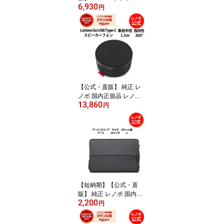
6,930
マルチモードプロ キーボ
円
ード&マウス 6000 日本
語 英語 選択可 無線 Bluet
ooth DPI切替 静音 テン
キー 送料無料 3年保証
【公式・直販】 純正 レ
ノボ 国内正規品 レノボ
13,860
公式 新生活 Lenovo Go
円
USB Type-C スピーカー
フォン(ブラック) (4XD1
C82055) 送料無料 1年保
証
【短納期】【公式・直
販】 純正 レノボ 国内正
2,200
規品 レノボ公式 Lenovo
円
アーバンスリーブケース
14インチ GX40Z50941