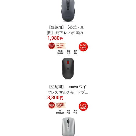
【短納期】【公式・直
販】 純正 レノボ 国内正
1,980
規品 レノボ公式 新生活 L
円
enovo WL310 Bluetooth
サイレントマウス (GY51
Q65621) ワイヤレスマウ
ス 無線 DPI 送料無料 1年
保証
【短納期】Lenovo ワイ
ヤレス マルチモードプロ
3,300
マウス 6000 無線 Blueto
円
oth DPI切替 静音 (4Y51S
61874) 送料無料 3年保証