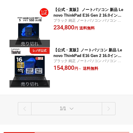
【公式・直販】 ノートパソコン 新品 Le
novo ThinkPad E16 Gen 2 16.0インチ
ブラック 純正 ノートパソコン パソコン PC
WUXGA IPS液晶 AMD Ryzen 5 7535H
新生活 在宅 勤務 学生 社会人 レノボ直販 L
234,800
S メモリ 16GB SSD 512GB Windows1
送料無料
円
ENOVO 指紋認証 21M5000QJP
1 送料無料 1年保証【NortonP】
【公式・直販】ノートパソコン 新品 Le
novo ThinkPad E16 Gen 2 16.0インチ
ブラック 純正 ノートパソコン パソコン PC
WUXGA IPS液晶 AMD Ryzen 5 7535H
新生活 在宅 勤務 学生 社会人 レノボ直販 L
154,800
S メモリ 16GB SSD 512GB Windows1
送料無料
円
～
ENOVO モバイルパソコン 持ち運び カメラ
1 Pro カメラ選択可 送料無料 1年保証
選択可
【NortonP】
1/1