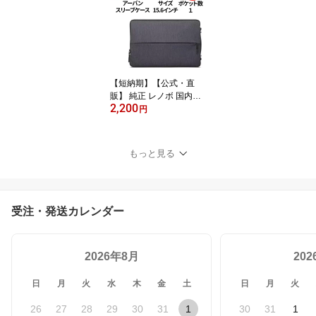
ノートパソコン パソコン
パソコンケース 防水 衝
撃吸収 大容量 メンズ レ
ディース 送料無料 1年保
証
【短納期】【公式・直
販】 純正 レノボ 国内正
2,200
規品 レノボ公式 Lenovo
円
アーバンスリーブケース
15.6インチ GX40Z50942
ノートパソコン パソコン
もっと見る
パソコンケース 防水 衝
撃吸収 大容量 メンズ レ
ディース 送料無料 1年保
証
受注・発送カレンダー
2026年8月
20
日
月
火
水
木
金
土
日
月
火
26
27
28
29
30
31
1
30
31
1