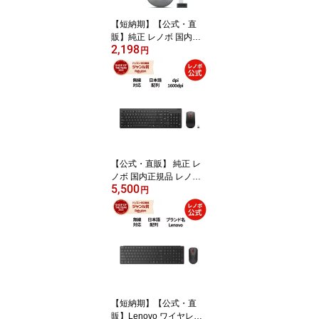
【短納期】【公式・直
販】純正 レノボ 国内正
2,198
規品 レノボ公式 新生活 L
円
enovo 540 USB-C ワイ
ヤレスコンパクトマウス
(クラウドグレー) (GY51
D20869) 送料無料 1年保
証
【公式・直販】 純正 レ
ノボ 国内正規品 レノボ
5,500
公式 新生活 Lenovo エッ
円
センシャル ワイヤレス
キーボード&マウス 2 - 日
本語 無線 DPI切替 (4X31
R64474) 送料無料
【短納期】【公式・直
販】Lenovo ワイヤレス