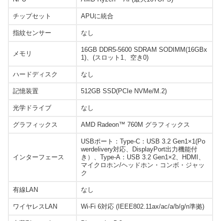
チップセット
APUに統合
指紋センサー
なし
16GB DDR5-5600 SDRAM SODIMM(16GBx
メモリ
1)、(スロット1、空き0)
ハードディスク
なし
記憶装置
512GB SSD(PCIe NVMe/M.2)
光学ドライブ
なし
グラフィックス
AMD Radeon™ 760M グラフィックス
USBポート：Type-C：USB 3.2 Gen1×1(Po
werdelivery対応、DisplayPort出力機能付
インターフェース
き）、Type-A：USB 3.2 Gen1×2、HDMI、
マイクロホン/ヘッドホン・コンボ・ジャッ
ク
有線LAN
なし
ワイヤレスLAN
Wi-Fi 6対応 (IEEE802.11ax/ac/a/b/g/n準拠)