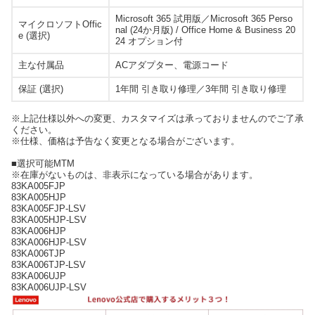
Microsoft 365 試用版／Microsoft 365 Perso
マイクロソフトOffic
nal (24か月版) / Office Home & Business 20
e (選択)
24 オプション付
主な付属品
ACアダプター、電源コード
保証 (選択)
1年間 引き取り修理／3年間 引き取り修理
※上記仕様以外への変更、カスタマイズは承っておりませんのでご了承
ください。
※仕様、価格は予告なく変更となる場合がございます。
■選択可能MTM
※在庫がないものは、非表示になっている場合があります。
83KA005FJP
83KA005HJP
83KA005FJP-LSV
83KA005HJP-LSV
83KA006HJP
83KA006HJP-LSV
83KA006TJP
83KA006TJP-LSV
83KA006UJP
83KA006UJP-LSV