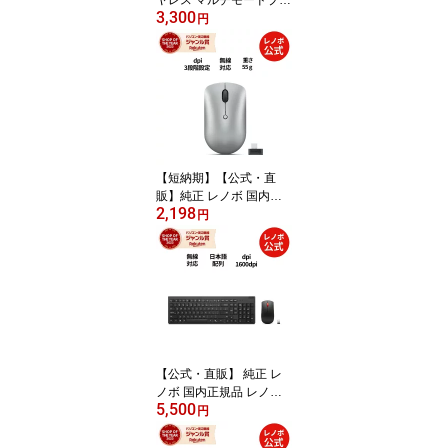
ヤレス マルチモードプロ
3,300
マウス 6000 無線 Blueto
円
oth DPI切替 静音 (4Y51S
61874) 送料無料 3年保証
【短納期】【公式・直
販】純正 レノボ 国内正
2,198
規品 レノボ公式 新生活 L
円
enovo 540 USB-C ワイ
ヤレスコンパクトマウス
(クラウドグレー) (GY51
D20869) 送料無料 1年保
証
【公式・直販】 純正 レ
ノボ 国内正規品 レノボ
5,500
公式 新生活 Lenovo エッ
円
センシャル ワイヤレス
キーボード&マウス 2 - 日