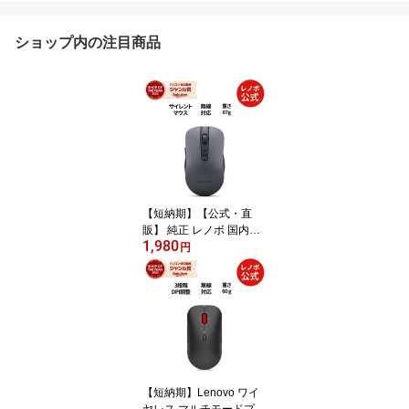
ショップ内の注目商品
【短納期】【公式・直
販】 純正 レノボ 国内正
1,980
規品 レノボ公式 新生活 L
円
enovo WL310 Bluetooth
サイレントマウス (GY51
Q65621) ワイヤレスマウ
ス 無線 DPI 送料無料 1年
保証
【短納期】Lenovo ワイ