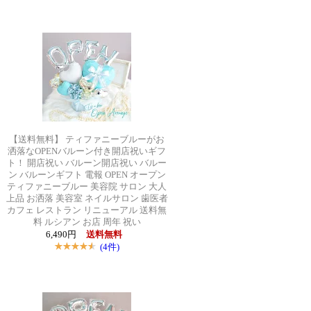
【送料無料】 ティファニーブルーがお
洒落なOPENバルーン付き開店祝いギフ
ト！ 開店祝い バルーン開店祝い バルー
ン バルーンギフト 電報 OPEN オープン
ティファニーブルー 美容院 サロン 大人
上品 お洒落 美容室 ネイルサロン 歯医者
カフェ レストラン リニューアル 送料無
料 ルシアン お店 周年 祝い
6,490円
送料無料
(4件)