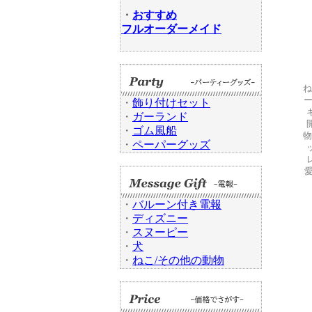
・
おすすめ
フルオーダーメイド
ね
・
飾り付けセット
・
ガーランド
・
ゴム風船
物
・
ペーパーグッズ
愛
・
バルーン付き電報
・
ディズニー
・
スヌーピー
・
犬
・
ねこ/その他の動物