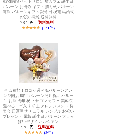
動物病院 ペットサロン 猫カフェ 誕生日
バルーン お悔み ギフト 贈り物 バルーン
電報 バルーンギフト 記念日 祝電 結婚式
お祝い電報 送料無料
7,040円
送料無料
(121件)
全12種類！ロゴが選べるバルーンアレ
ンジ開店 周年 バルーン開店祝い バルー
ン お店 周年 祝い サロン カフェ 美容院
選べるロゴ入り 卓上 アレンジメント 発
表会 居酒屋 ナチュラル シンプル お祝い
プレゼント 電報 誕生日 バルーン 大人っ
ぽいデザイン ルシアン
7,700円
送料無料
(3件)