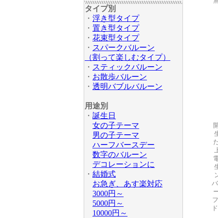
タイプ別
・
浮き型タイプ
・
置き型タイプ
・
花束型タイプ
・
スパークバルーン
（割って楽しむタイプ）
・
スティックバルーン
・
お散歩バルーン
・
透明バブルバルーン
用途別
・
誕生日
女の子テーマ
男の子テーマ
ハーフバースデー
数字のバルーン
デコレーションに
・
結婚式
お急ぎ、あす楽対応
バ
3000円～
5000円～
ド
10000円～