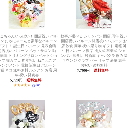
こちゃんいっぱい！ 開店祝い バル
数字が選べる シャンパン 開店 周年 祝い
ーン にゃにゃーんと豪華なバルーン
開店祝い バルーン開店祝い バルーン お
ギフト！ 誕生日 バルーン 発表会猫
店 飲食 周年 祝い 贈り物 ギフト 電報 誕
開店祝い バルーン ペットサロン 動
生日 バルーン 数字 成人式 卒業式 シャ
病院 トリミングサロン ペットショ
ンパン 飲食店 居酒屋 キャバクラ 飲み屋
ップ 猫カフェ 周年祝い ねこねこア
ラウンジ クラブ バー リップ 豪華 派手
レンジメント 電報 誕生日 バルーン
お祝い 送料無料
猫 ネコ 送料無料 ルシアン お店 周
7,700円
送料無料
年 祝い 発表会
5,720円
送料無料
(9件)