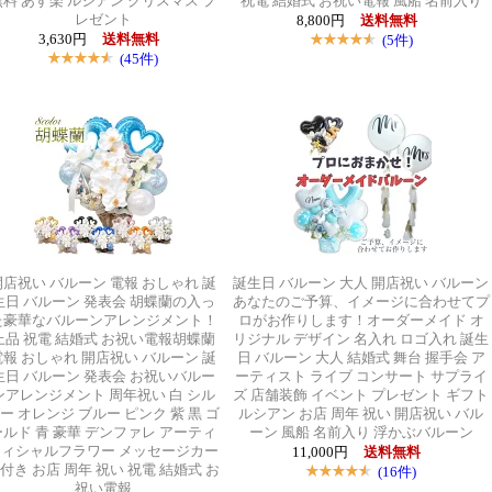
無料 あす楽 ルシアン クリスマス プ
祝電 結婚式 お祝い電報 風船 名前入り
レゼント
8,800円
送料無料
3,630円
送料無料
(5件)
(45件)
開店祝い バルーン 電報 おしゃれ 誕
誕生日 バルーン 大人 開店祝い バルーン
生日 バルーン 発表会 胡蝶蘭の入っ
あなたのご予算、イメージに合わせてプ
た豪華なバルーンアレンジメント！
ロがお作りします！オーダーメイド オ
上品 祝電 結婚式 お祝い電報胡蝶蘭
リジナル デザイン 名入れ ロゴ入れ 誕生
電報 おしゃれ 開店祝い バルーン 誕
日 バルーン 大人 結婚式 舞台 握手会 ア
生日 バルーン 発表会 お祝いバルー
ーティスト ライブ コンサート サプライ
ンアレンジメント 周年祝い 白 シル
ズ 店舗装飾 イベント プレゼント ギフト
ー オレンジ ブルー ピンク 紫 黒 ゴ
ルシアン お店 周年 祝い 開店祝い バル
ールド 青 豪華 デンファレ アーティ
ーン 風船 名前入り 浮かぶバルーン
フィシャルフラワー メッセージカー
11,000円
送料無料
付き お店 周年 祝い 祝電 結婚式 お
(16件)
祝い電報