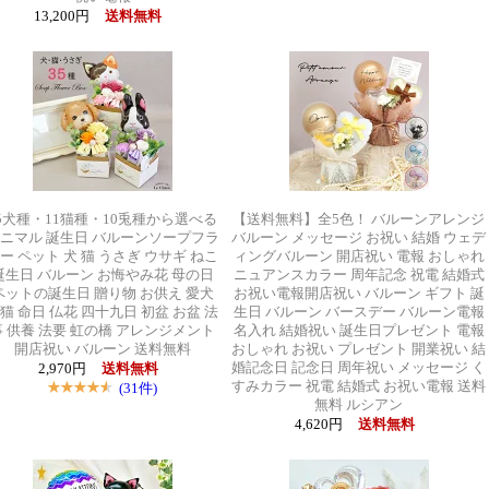
13,200円
送料無料
5犬種・11猫種・10兎種から選べる
【送料無料】全5色！ バルーンアレンジ
ニマル 誕生日 バルーンソープフラ
バルーン メッセージ お祝い 結婚 ウェデ
ー ペット 犬 猫 うさぎ ウサギ ねこ
ィングバルーン 開店祝い 電報 おしゃれ
誕生日 バルーン お悔やみ花 母の日
ニュアンスカラー 周年記念 祝電 結婚式
ペットの誕生日 贈り物 お供え 愛犬
お祝い電報開店祝い バルーン ギフト 誕
猫 命日 仏花 四十九日 初盆 お盆 法
生日 バルーン バースデー バルーン電報
事 供養 法要 虹の橋 アレンジメント
名入れ 結婚祝い 誕生日プレゼント 電報
開店祝い バルーン 送料無料
おしゃれ お祝い プレゼント 開業祝い 結
婚記念日 記念日 周年祝い メッセージ く
2,970円
送料無料
すみカラー 祝電 結婚式 お祝い電報 送料
(31件)
無料 ルシアン
4,620円
送料無料