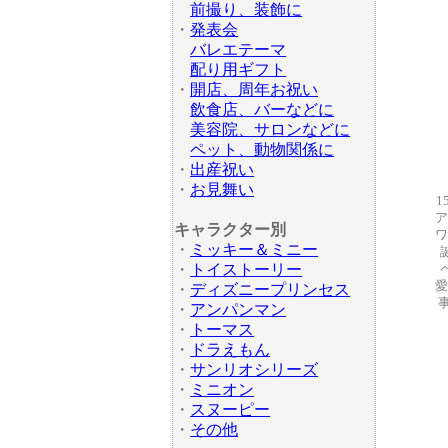
前撮り、装飾に
・
発表会
バレエテーマ
配り用ギフト
・
開店、周年お祝い
飲食店、バーなどに
美容院、サロンなどに
ペット、動物関係に
・
出産祝い
・
お見舞い
1
ア
キャラクター別
ワ
・
ミッキー＆ミニー
・
トイストーリー
愛
・
ディズニープリンセス
・
アンパンマン
・
トーマス
・
ドラえもん
・
サンリオシリーズ
・
ミニオン
・
スヌーピー
・
その他