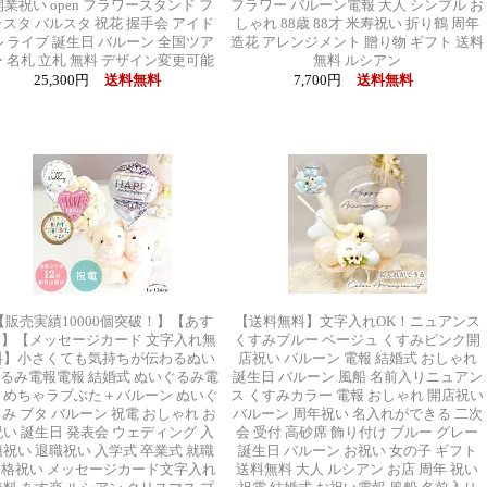
開業祝い open フラワースタンド フ
フラワー バルーン電報 大人 シンプル お
ラスタ バルスタ 祝花 握手会 アイド
しゃれ 88歳 88才 米寿祝い 折り鶴 周年
ル ライブ 誕生日 バルーン 全国ツア
造花 アレンジメント 贈り物 ギフト 送料
ー 名札 立札 無料 デザイン変更可能
無料 ルシアン
25,300円
送料無料
7,700円
送料無料
【販売実績10000個突破！】【あす
【送料無料】文字入れOK！ニュアンス
楽】【メッセージカード 文字入れ無
くすみブルー ベージュ くすみピンク開
料】小さくても気持ちが伝わるぬい
店祝い バルーン 電報 結婚式 おしゃれ
るみ電報電報 結婚式 ぬいぐるみ電
誕生日 バルーン 風船 名前入りニュアン
 めちゃラブぶた＋バルーン ぬいぐ
ス くすみカラー 電報 おしゃれ 開店祝い
み ブタ バルーン 祝電 おしゃれ お
バルーン 周年祝い 名入れができる 二次
祝い 誕生日 発表会 ウェディング 入
会 受付 高砂席 飾り付け ブルー グレー
籍祝い 退職祝い 入学式 卒業式 就職
誕生日 バルーン お祝い 女の子 ギフト
合格祝い メッセージカード文字入れ
送料無料 大人 ルシアン お店 周年 祝い