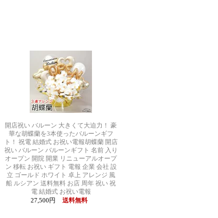
開店祝い バルーン 大きくて大迫力！ 豪
華な胡蝶蘭を3本使ったバルーンギフ
ト！ 祝電 結婚式 お祝い電報胡蝶蘭 開店
祝い バルーン バルーンギフト 名前 入り
オープン 開院 開業 リニューアルオープ
ン 移転 お祝い ギフト 電報 企業 会社 設
立 ゴールド ホワイト 卓上 アレンジ 風
船 ルシアン 送料無料 お店 周年 祝い 祝
電 結婚式 お祝い電報
27,500円
送料無料