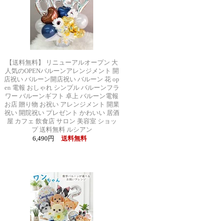
【送料無料】 リニューアルオープン 大
人気のOPENバルーンアレンジメント 開
店祝い バルーン開店祝い バルーン 花 op
en 電報 おしゃれ シンプル バルーンフラ
ワー バルーンギフト 卓上 バルーン電報
お店 贈り物 お祝い アレンジメント 開業
祝い 開院祝い プレゼント かわいい 居酒
屋 カフェ 飲食店 サロン 美容室 ショッ
プ 送料無料 ルシアン
6,490円
送料無料