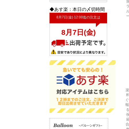
◆あす楽：本日の〆切時間
ぐ
報
る