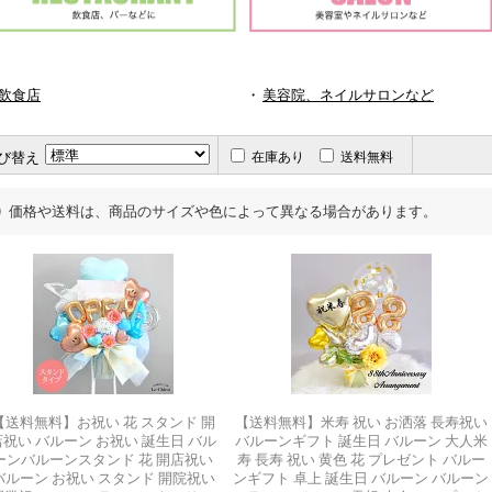
飲食店
・
美容院、ネイルサロンなど
び替え
在庫あり
送料無料
価格や送料は、商品のサイズや色によって異なる場合があります。
【送料無料】お祝い 花 スタンド 開
【送料無料】米寿 祝い お洒落 長寿祝い
店祝い バルーン お祝い 誕生日 バル
バルーンギフト 誕生日 バルーン 大人米
ーンバルーンスタンド 花 開店祝い
寿 長寿 祝い 黄色 花 プレゼント バルー
バルーン お祝い スタンド 開院祝い
ンギフト 卓上 誕生日 バルーン バルーン