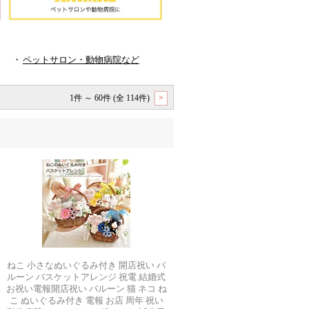
・
ペットサロン・動物病院など
1件 ～ 60件 (全 114件)
>
ねこ 小さなぬいぐるみ付き 開店祝い バ
ルーン バスケットアレンジ 祝電 結婚式
お祝い電報開店祝い バルーン 猫 ネコ ね
こ ぬいぐるみ付き 電報 お店 周年 祝い