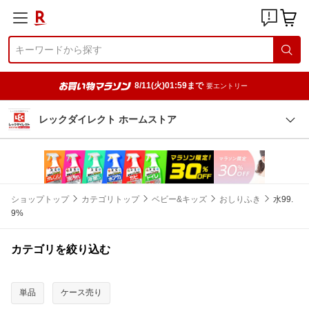
8/11(火)01:59まで
要エントリー
レックダイレクト ホームストア
ショップトップ
カテゴリトップ
ベビー&キッズ
おしりふき
水99.
9%
カテゴリを絞り込む
単品
ケース売り