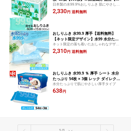
日本製の水99.9%おしりふき 肌にやさしい
にやさしい】おしり拭き お尻拭き お尻
成分しか使っていません。
2,330
ふき 厚手 赤ちゃん ベビー トイレ ベビ
送料無料
円
ー用品 まとめ買い ギフト レック ダイ
レクト lec
おしりふき 水99.9 厚手【送料無料】
【ネット限定デザイン】水99 水分たっ
ネット限定の落ち着いたおしゃれなデザイ
ぷり 60枚×15個 レック ダイレクト lec
ンのおしりふきです。シートは厚手タイプ
2,310
送料無料
円
だから、使い心地もばっちり！
おしりふき 水99.9 ％ 厚手 シート 水分
たっぷり 54枚 × 3個 レック ダイレクト
水分たっぷりで肌にやさしい厚手タイプ
lec
638
円
1/1