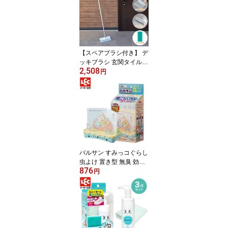
ふろ 洗剤 クリーナー く
もり 曇り 泡タイプ 泡パ
ック ウロコ取り レック
ダイレクト lec
【スペアブラシ付き】 デ
ッキブラシ 玄関タイルブ
2,508
ラシ 玄関タイル 掃除 玄
円
関ブラシ 玄関掃除 ベラ
ンダ スキージー シート
取付 タイル掃除 清掃 玄
関用 タイル用 水切り ジ
ョイント スペア ブラッ
シュ 激落ちくん 公式 レ
ック ダイレクト lec
バルサン すみっコぐらし
虫よけ 置き型 無臭 効果
876
270日 リビング 寝室 ト
円
イレ 窓際 虫こないもん
すみっこ こんなおうち
レックダイレクト レック
lec