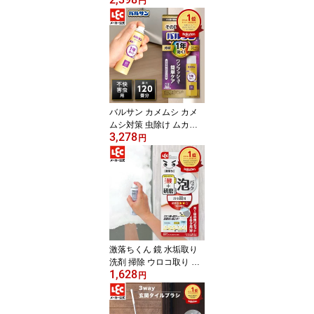
円
洗たく槽 洗たく 洗たく
機 除菌 消臭 次亜塩素酸
塩 カビ かび 部屋干し臭
臭い ステンレス槽 防サ
ビ剤 汚れ 石鹸カス 激落
ちくん 超強力 2個セット
レック
バルサン カメムシ カメ
ムシ対策 虫除け ムカデ
3,278
駆除 最強 屋外 害虫駆除
円
対策 カメムシ用殺虫剤
ワンプッシュ スプレー 8
0回 効果1年 1年バルサン
簡単 レック ダイレクト l
ec
激落ちくん 鏡 水垢取り
洗剤 掃除 ウロコ取り 水
1,628
垢クリーナー ウロコ汚れ
円
うろこ クエン酸 くもり
止め お風呂グッズ バス
グッズ 風呂 バス お風呂