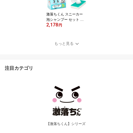
激落ちくん スニーカー
泡シャンプー セット 本
2,178
体 & ブラシ & クロス 3点
円
セット 不要 消臭 多素材
に対応 約20足分 保湿成
分配合 ホワイト
もっと見る
注目カテゴリ
【激落ちくん】シリーズ