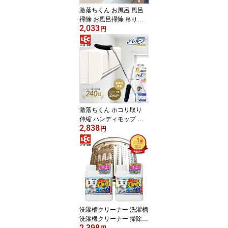
激落ちくん お風呂 風呂
掃除 お風呂掃除 吊り下
2,033
げ収納 浴室 ブラシ 掃除
円
用ブラシ お風呂ブラシ
バスブラシ バススポンジ
掃除ブラシ ヘッドが曲が
る 曲面 フィット バスク
リーナー 浴槽 クリーナ
ー 伸縮 ブラッシュ 激落
ちくん レック ダイレク
ト lec
激落ちくん ホコリ取り
伸縮 ハンディモップ ホ
2,838
コリ掃除 ホコリ取りブラ
円
シ 時短 ケース付 コンパ
クト エアコン 掃除 ハン
ディ ソフト ダスター 激
落ち クリーナー 掃除ア
イテム リビング トレル
ープ プレミアム グレー
公式 レック ダイレクト l
ec
洗濯槽クリーナー 洗濯槽
洗濯機クリーナー 掃除
2,398
ドラム 洗濯槽洗剤 縦型