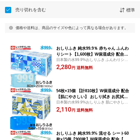
売り切れを含む
標準
価格や送料は、商品のサイズや色によって異なる場合があります。
おしりふき 純水99.9％ 赤ちゃん ふんわ
りシート【1,600枚】W保湿成分 配合
日本製の水99.9%おしりふき ふんわりシー
【肌にやさしい】ケース販売 可愛いケ
トで赤ちゃんの肌にやさしい
2,280
ース オリジナ レック ダイレクト lec
送料無料
円
54枚×15個 【計810枚】W保湿成分 配合
【肌にやさしい】 おしり拭き お尻拭き
日本製の水99.9%おしりふき 肌にやさしい
お尻ふき 厚手 赤ちゃん ベビー トイレ
厚手シートで新生児の軟便にもピッタリで
2,110
ケアグッズ 赤ちゃんグッズ 赤ちゃん用
送料無料
円
す。
品 ギフト レック ダイレクト lec
おしりふき 純水99.9% 流せる シート60
枚×15個【900枚】W保湿成分 配合【肌