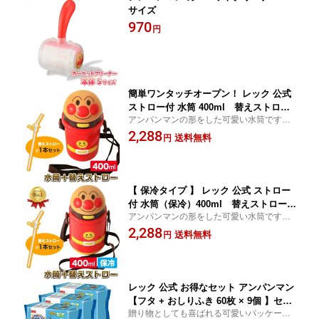
サイズ
970
円
簡単ワンタッチオープン！ レック 公式
ストロー付 水筒 400ml 替えストロー
アンパンマンの形をした可愛い水筒です。
付 【 アンパンマン 】 ドリンクホルダ
替えストローがセットだから必要になった
2,288
ー ダイカット水筒 ドリンク ボトル ス
送料無料
円
らすぐに取り換え！ レック lec LEC 子供 子
トローボトル ストロー付き水筒 ピクニ
ども こども キッズ あんぱんまん
ック お散歩 水分補給 入園 保育園 幼稚
園 SALE セール 特価
【 保冷タイプ 】 レック 公式 ストロー
付 水筒（保冷）400ml 替えストロー付
アンパンマンの形をした可愛い水筒です。
【 アンパンマン 】 ドリンクホルダー
替えストローがセットだから必要になった
2,288
ダイカット水筒 ドリンク ボトル ストロ
送料無料
円
らすぐに取り換え！ レック lec LEC 子供 子
ーボトル ストロー付き水筒 お散歩 水分
ども こども キッズ ベビー用品 ピクニック
補給 入園 保育園 幼稚園 保冷 かわいい
散歩
おしゃれ お洒落 洗いやすい
レック 公式 お得なセット アンパンマン
【フタ + おしりふき 60枚 × 9個 】セッ
贈り物としても喜ばれる可愛いパッケージ
ト 送料無料 除菌 ノンアルコール シー