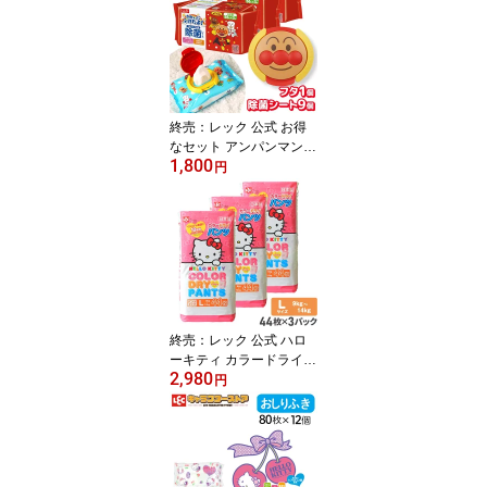
ーベビー 水99％ Disney
ウェットティッシュ 日本
製 トイストーリー 可愛
い お祝い 出産祝い 赤ち
ゃん ディズニー お尻ふ
き
終売：レック 公式 お得
なセット アンパンマン
1,800
【フタ + 除菌シート 56
円
枚 × 9個）】セット 送料
無料 除菌 ノンアルコー
ル シート ベビー 贈り物
出産祝い エコなフタ ベ
ビー用品 可愛い お祝い
プレゼント アルコールフ
リー レック アンパンマ
ン
終売：レック 公式 ハロ
ーキティ カラードライパ
2,980
ンツ 【Lサイズ 44枚×3
円
P】 送料無料 サンリオ
キティ おむつ パンツ カ
ラーおむつ オムツ カラ
ーパンツ お姉さんパンツ
お姉さんおむつ おしゃれ