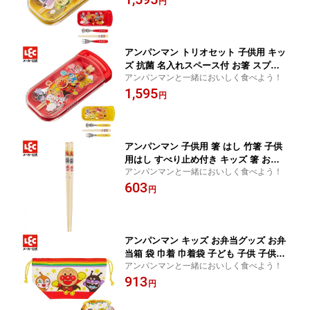
円
レック lec
アンパンマン トリオセット 子供用 キッ
ズ 抗菌 名入れスペース付 お箸 スプー
アンパンマンと一緒においしく食べよう！
ン フォーク お弁当 幼稚園 保育園 AN抗
1,595
菌スライド3点セット レッド レック lec
円
アンパンマン 子供用 箸 はし 竹箸 子供
用はし すべり止め付き キッズ 箸 おは
アンパンマンと一緒においしく食べよう！
し 子ども 子供 キャラクター ANはし(15
603
cm） レック lec
円
アンパンマン キッズ お弁当グッズ お弁
当箱 袋 巾着 巾着袋 子ども 子供 子供用
アンパンマンと一緒においしく食べよう！
幼稚園 保育園グッズ キャラクター AN
913
おべんとう袋 レック lec
円