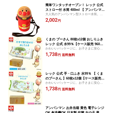
簡単ワンタッチオープン！ レック 公式
ストロー付 水筒 400ml 【 アンパンマン
大人気のアンパンマン型ストロー水筒。ス
】 ドリンクホルダー ダイカット水筒 ド
テンレスじゃないから軽いです。 レック le
2,002
リンク ボトル ストローボトル ストロー
円
c LEC 子供 子ども こども キッズ あんぱん
付き水筒 ピクニック お散歩 水分補給
まん ベビー用品 ベビー小物 赤ちゃん お出
入園 保育園 幼稚園 ごくごく 安心 洗い
かけ
やすい 楽 便利 コスパ ワンタッチ
くまの プーさん 80枚x12個 おしりふき
レック 公式 水99％【ケース販売 960
かわいいパッケージに、お子さまに安心・
枚】 ディズニー ベビー 送料無料 可愛
安全の成分。 水99％ ウェットティッシュ
1,738
い かわいい お祝い 出産祝い 贈り物 プ
送料無料
円
日本製 工場直送 赤ちゃん ノンアルコール
レゼント LEC おしりふき お尻ふき お
無香料 おしりふき お出かけ 小物
尻拭き 自社工場 日本製 赤ちゃん ベビ
ー用品
レック 公式 手・口ふき 水99％ 【 くま
のプーさん 】60枚x12個【ケース販売 7
かわいいパッケージに、お子さまに安心・
20枚】ディズニー ベビー 送料無料 可愛
安全の成分。 水99％ ウェットティッシュ
1,738
い お祝い 出産祝い 贈り物 プレゼント
送料無料
円
ケース売り 箱売り LEC lec 自社工場 日
本製 工場直送 赤ちゃん ノンアルコール
無香料
アンパンマン お弁当箱 黄色 電子レンジ
OK 食洗機OK 日本製 抗菌 女の子 男の