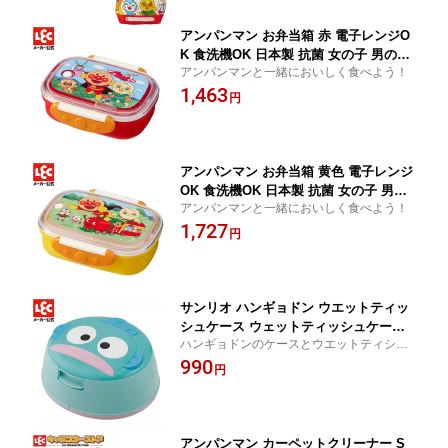
アンパンマン お弁当箱 赤 電子レンジO
K 食洗機OK 日本製 抗菌 女の子 男の子
アンパンマンと一緒においしく食べよう！
仕切り 幼稚園 保育園 子供用 AN抗菌ロ
1,463
ック式おべんとう箱280mL(R) レック le
円
c
アンパンマン お弁当箱 黄色 電子レンジ
OK 食洗機OK 日本製 抗菌 女の子 男の
アンパンマンと一緒においしく食べよう！
子 仕切り 幼稚園 保育園 子供用 AN抗菌
1,727
ロック式おべんとう箱360mL(Y) レック
円
lec
サンリオ ハンギョドン ウエットティッ
シュケース ウェットティッシュケース
ハンギョドンのケースとウエットティシュ
純水99.9％ ウエットティシュ 付き おし
のセット ウエットティッシュ ウェットティ
990
りふきケース 専用ケース キャラクター
円
ッシュ おしり拭き
顔型 丸型 はんぎょどん はぴだんぶい
ケース
アンパンマン カーペットクリーナー S