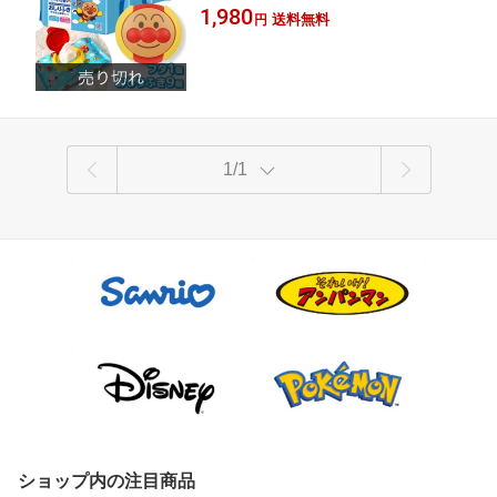
のおしりふきと、貼ってはがして繰り返し
1,980
ト ベビー 贈り物 出産祝い アルコール
送料無料
円
使えるフタのセットです。 エコなフタ ベビ
フリー レック アンパンマン あんぱんま
ー用品 可愛い お祝い プレゼント
ん おしりふき お尻拭き
1/1
ショップ内の注目商品