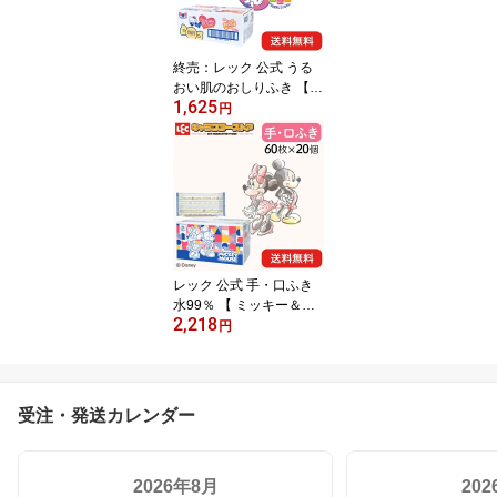
可愛い かわいい ピンク
日本製 HELLO KITTY
終売：レック 公式 うる
おい肌のおしりふき 【
1,625
ハローキティ 】 80枚x12
円
個 【ケース販売 960枚】
送料無料 ベビーワイプ
ベビーワイプス サンリオ
ハローキティ うるおい成
分 かわいい 自社工場 日
本製 赤ちゃん ノンアル
コール 無香料 出産祝い
セット 水99％
レック 公式 手・口ふき
水99％ 【 ミッキー＆ミ
2,218
ニー 】 60枚x20個【ケー
円
ス販売 1200枚】 ディズ
ニー ベビー 送料無料 可
愛い お祝い 出産祝い 贈
り物 プレゼント ケース
受注・発送カレンダー
売り 箱売り LEC lec 自社
工場 日本製 工場直送 ノ
ンアルコール 無香料 箱
2026年8月
20