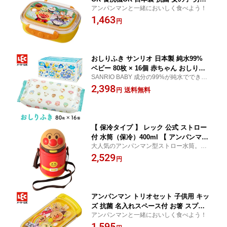
アンパンマンと一緒においしく食べよう！
子 仕切り 幼稚園 保育園 子供用 AN抗菌
1,463
ロック式おべんとう箱280mL(Y) レック
円
lec
おしりふき サンリオ 日本製 純水99%
ベビー 80枚 × 16個 赤ちゃん おしり拭
SANRIO BABY 成分の99%が純水でできた
き 無添加 レック かわいい
日本製のおしりふき お尻ふき おしり拭き
2,398
送料無料
円
キャラクター
【 保冷タイプ 】 レック 公式 ストロー
付 水筒（保冷）400ml 【 アンパンマン
大人気のアンパンマン型ストロー水筒。保
】 ドリンクホルダー ダイカット水筒 ド
冷タイプで冷たさキープできます。 レック
2,529
リンク ボトル ストローボトル ストロー
円
lec LEC 子供 子ども こども キッズ あんぱ
付き水筒 ピクニック お散歩 水分補給
んまん
入園 保育園 幼稚園 ごくごく
アンパンマン トリオセット 子供用 キッ
ズ 抗菌 名入れスペース付 お箸 スプー
アンパンマンと一緒においしく食べよう！
ン フォーク お弁当 幼稚園 保育園 ANイ
1,595
エロー AN抗菌スライド3点セット（Y）