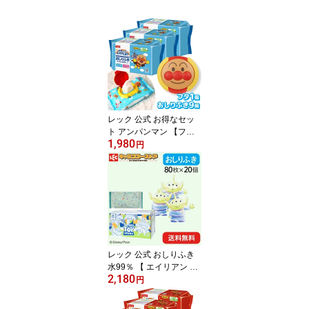
レック 公式 お得なセッ
ト アンパンマン 【フタ +
1,980
おしりふき 60枚 × 9個 】
円
セット 送料無料 除菌 ノ
ンアルコール シート ベ
ビー 贈り物 出産祝い ア
ルコールフリー レック
アンパンマン あんぱんま
ん おしりふき お尻拭き
レック 公式 おしりふき
水99％ 【 エイリアン ト
2,180
イ・ストーリー 】 80枚x
円
20個【ケース販売 1600
枚】 送料無料 ディズニ