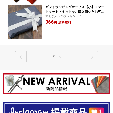
ギフトラッピングサービス【小】スマー
トキット・キットをご購入頂いたお客様
大切な人へのプレゼントに...
限定
366
送料無料
円
1/1