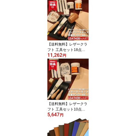
【送料無料】レザークラ
フト 工具セット18点コ
11,262
ンプリートキット＋ヌメ
円
革タンローA4サイズ｜日
本製 初心者キット 道具
工具セット 工具キット
手縫いキット 手縫いセッ
ト ハンドソーイング A4
ハンドメイド クラフト
手作り DIY ギフト プレ
ゼント 夏休み 工作
【送料無料】レザークラ
フト 工具セット10点ス
5,647
ターターキット＋ヌメ革
円
タンローA4サイズ｜日本
製 初心者キット 道具 工
具セット 工具キット 手