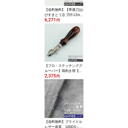
レザーマート 薄い うす
【送料無料】【帯漉刀(お
い
びすきとう)】刃巾12mm
6,271
｜老舗彫刻刀メーカーと
円
共同開発した漉き用工
具 フレンチエッジャー
のように使える レザーク
ラフト レザー 革 工具 道
具 刃物 漉き 漉き工具
【プロ・ステッチンググ
ルーバー】両利き用【日
2,375
本製】｜ レザークラフト
円
用工具 レザー 革 工具 道
具 手縫い ハンドソーイ
ング
【送料無料】ブライドル
レザー床革 100DS～12