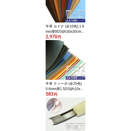
縫いキット 手縫いセット
ハンドソーイング ハンド
メイド クラフト 手作り
DIY 手芸 ギフト プレゼ
ント 夏休み 工作
牛革 セドナ (全10色) 1.6
mm厚9DS(約30x30cm)
2,970
日本製 レザー レザーク
円
ラフト 革 革材料 本革 天
然 タンニンなめし オイ
ル カットレザー カラフ
ル 牛革 ヌメ革 皮 ハンド
メイド コバ磨き DIY エ
イジング 経年変化 レザ
ーマート ツヤ 艶 はぎれ
ハギレ 端切れ
牛革 ティーポ (全25色)
0.6mm厚1.5DS(約10x15
583
cm)【ネコポス対応】薄
円
い革 日本製 レザー レザ
ークラフト カットレザー
革 材料 天然 本革 タンニ
ン鞣し カラフル パステ
ル 牛革 ヌメ革 皮 スムー
ス ハンドメイド はぎれ
ハギレ 黒 赤 革小物 DIY