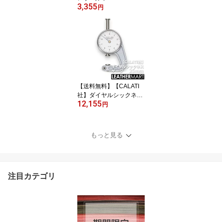
3,355
0DS 1.8mm～2.2mm厚
円
【厚め】｜ キルガー社
ドイツ製 インポート イ
ンポートレザー ブライド
ルレザー サスティナブル
床革 植物性タンニン鞣し
レザークラフト レザー
厚い
【送料無料】【CALATI
社】ダイヤルシックネス
12,155
ゲージ25mm（小） イタ
円
リア製｜ 革 レザー レザ
ークラフト 革ゲージ
もっと見る
注目カテゴリ