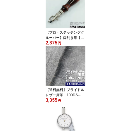
のように使える レザーク
ラフト レザー 革 工具 道
具 刃物 漉き 漉き工具
【プロ・ステッチンググ
ルーバー】両利き用【日
2,375
本製】｜ レザークラフト
円
用工具 レザー 革 工具 道
具 手縫い ハンドソーイ
ング
【送料無料】ブライドル
レザー床革 100DS～12
3,355
0DS 1.8mm～2.2mm厚
円
【厚め】｜ キルガー社
ドイツ製 インポート イ
ンポートレザー ブライド
ルレザー サスティナブル
床革 植物性タンニン鞣し