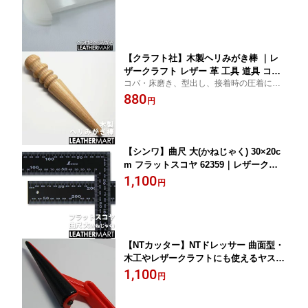
き コバ処理剤 トコノール ハンドソーイ
ング へり磨き ヘリ磨き へら
【クラフト社】木製ヘリみがき棒 ｜レ
ザークラフト レザー 革 工具 道具 コバ
コバ・床磨き、型出し、接着時の圧着に便
コバ磨き コバ処理剤 トコノール ハンド
利な工具です。
880
ソーイング スリッカー コーンスリッカ
円
ー ヘリ磨き へり磨き
【シンワ】曲尺 大(かねじゃく) 30×20c
m フラットスコヤ 62359｜レザークラ
フト用工具 道具 DIY レザー 革 皮革 手
1,100
円
作り ハンドメイド SHINWA
【NTカッター】NTドレッサー 曲面型・
木工やレザークラフトにも使えるヤスリ
｜レザークラフト 工具 道具 DIY レザー
1,100
円
革 皮革 手作り ハンドメイド やすり