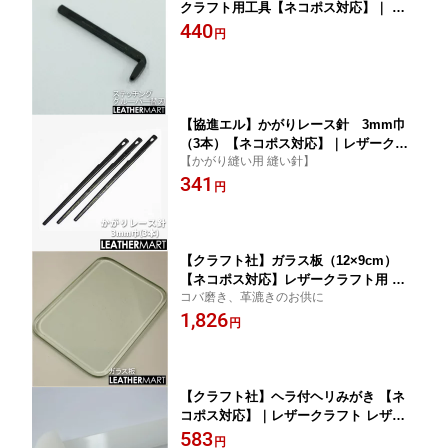
クラフト用工具【ネコポス対応】｜ レ
ザークラフト レザー 革 工具 道具 手縫
440
円
い ハンドソーイング
【協進エル】かがりレース針 3mm巾
（3本）【ネコポス対応】｜レザークラ
【かがり縫い用 縫い針】
フト用工具 道具 DIY レザー 革 皮革 手
341
作り ハンドメイド 巻きかがり かがり編
円
み
【クラフト社】ガラス板（12×9cm）
【ネコポス対応】レザークラフト用 プ
コバ磨き、革漉きのお供に
レート パレット レザー 革 工具 道具 手
1,826
縫い ハンドソーイング コバ仕上げ剤 コ
円
バ コバ磨き トコ磨き
【クラフト社】ヘラ付ヘリみがき 【ネ
コポス対応】｜レザークラフト レザー
革 工具 道具 トコ トコ磨き コバ コバ磨
583
円