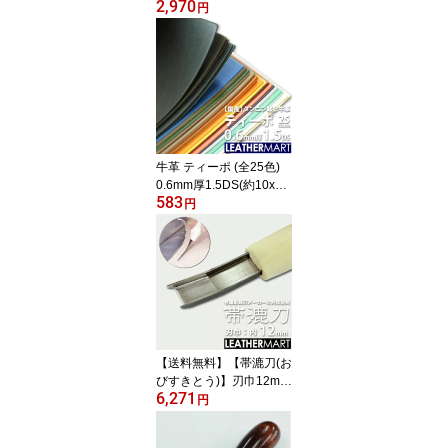
2,970
日本製 レザー レザーク
円
ラフト 革 革材料 本革 天
然 タンニンなめし オイ
ル カットレザー カラフ
ル 牛革 ヌメ革 皮 ハンド
メイド コバ磨き DIY エ
イジング 経年変化 レザ
ーマート ツヤ 艶 はぎれ
ハギレ 端切れ
牛革 ティーポ (全25色)
0.6mm厚1.5DS(約10x15
583
cm)【ネコポス対応】薄
円
い革 日本製 レザー レザ
ークラフト カットレザー
革 材料 天然 本革 タンニ
ン鞣し カラフル パステ
ル 牛革 ヌメ革 皮 スムー
ス ハンドメイド はぎれ
ハギレ 黒 赤 革小物 DIY
レザーマート 薄い うす
【送料無料】【帯漉刀(お
い
びすきとう)】刃巾12mm
6,271
｜老舗彫刻刀メーカーと
円
共同開発した漉き用工
具 フレンチエッジャー