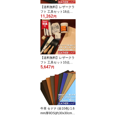
【送料無料】レザークラ
フト 工具セット18点コ
11,262
ンプリートキット＋ヌメ
円
革タンローA4サイズ｜日
本製 初心者キット 道具
工具セット 工具キット
手縫いキット 手縫いセッ
ト ハンドソーイング A4
ハンドメイド クラフト
手作り DIY ギフト プレ
ゼント 夏休み 工作
【送料無料】レザークラ
フト 工具セット10点ス
5,647
ターターキット＋ヌメ革
円
タンローA4サイズ｜日本
製 初心者キット 道具 工
具セット 工具キット 手
縫いキット 手縫いセット
ハンドソーイング ハンド
メイド クラフト 手作り
DIY 手芸 ギフト プレゼ
ント 夏休み 工作
牛革 セドナ (全10色) 1.6
mm厚9DS(約30x30cm)