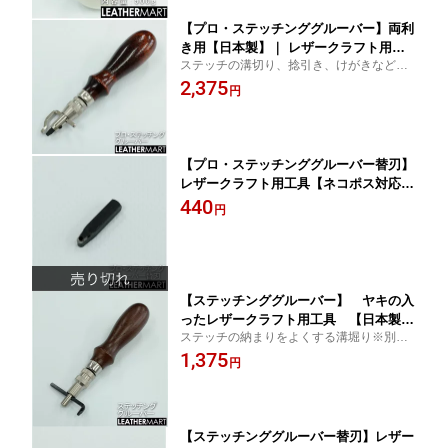
【プロ・ステッチンググルーバー】両利
き用【日本製】｜ レザークラフト用工
ステッチの溝切り、捻引き、けがきなど多
具 レザー 革 工具 道具 手縫い ハンドソ
機能！※別売りで替刃もあります。
2,375
ーイング
円
【プロ・ステッチンググルーバー替刃】
レザークラフト用工具【ネコポス対応】
｜ レザークラフト レザー 革 工具 道具
440
円
手縫い ハンドソーイング
【ステッチンググルーバー】 ヤキの入
ったレザークラフト用工具 【日本製】
ステッチの納まりをよくする溝堀り※別売
｜ レザークラフト レザー 革 工具 道具
りで替刃もあります。
1,375
手縫い ハンドソーイング
円
【ステッチンググルーバー替刃】レザー