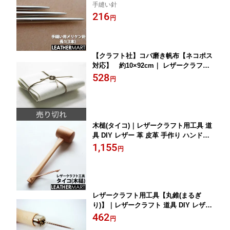
手縫い針
DIY レザー 革 皮革 手作り ハンドメイ
216
ド ハンドソーイング
円
【クラフト社】コバ磨き帆布【ネコポス
対応】 約10×92cm｜ レザークラフト
レザー 革 工具 道具 手縫い ハンドソー
528
円
イング コバ仕上げ剤 コバ コバ磨き 仕
上げ剤
木槌(タイコ)｜レザークラフト用工具 道
具 DIY レザー 革 皮革 手作り ハンドメ
イド
1,155
円
レザークラフト用工具【丸錐(まるぎ
り)】｜レザークラフト 道具 DIY レザー
革 皮革 手作り ハンドメイド
462
円