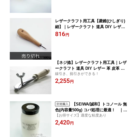
レザークラフト用工具【菱錐(ひしぎり)
細】｜レザークラフト 道具 DIY レザー
革 皮革 手作り ハンドメイド 菱ギリ
816
円
【ネジ捻】レザークラフト用工具｜レザ
ークラフト 道具 DIY レザー 革 皮革 手
線引き、捻引きができる！
作り ハンドメイド
2,255
円
【SEIWA/誠和】トコノール 無
色(内容量500g) コバ処理に最適！ ｜
【お得サイズ】適度な粘度あり
レザークラフト レザー 革 工具 道具 手
2,420
縫い ハンドソーイング コバ仕上げ剤 コ
円
バ コバ磨き 仕上げ剤 コバ処理剤 床面
処理剤