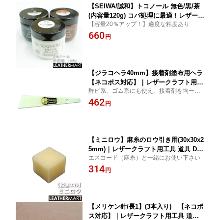
【SEIWA/誠和】トコノール 無色/黒/茶
(内容量120g) コバ処理に最適！レザーク
【容量20％アップ！】適度な粘度あり
ラフト レザー 革 工具 道具 手縫い ハン
660
ドソーイング コバ仕上げ剤 コバ コバ磨
円
き 仕上げ剤 コバ処理剤 床面処理剤
【ジラコヘラ40mm】接着剤塗布用ヘラ
【ネコポス対応】｜レザークラフト用工
酢ビ系、ゴム系にも使え、接着剤を均一に
具 道具 DIY レザー 革 皮革 手作り ハン
伸ばすことができます
462
ドメイド
円
【ミニロウ】麻糸のロウ引き用(30x30x2
5mm)｜レザークラフト用工具 道具 DIY
エスコード（麻糸）と一緒にお使い下さい
レザー 革 皮革 手作り ハンドメイド ハ
314
ンドソーイング
円
【メリケン針/長1】(3本入り) 【ネコポ
ス対応】｜レザークラフト用工具 道具