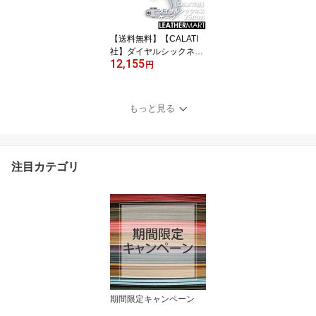
レザークラフト レザー
厚い
【送料無料】【CALATI
社】ダイヤルシックネス
12,155
ゲージ25mm（小） イタ
円
リア製｜ 革 レザー レザ
ークラフト 革ゲージ
もっと見る
注目カテゴリ
期間限定キャンペーン