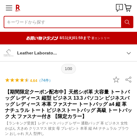
8/11(火)01:59まで
要エントリー
Leather Laborat
o
1/30
（
74
件）
4.64
【期間限定クーポン配布中】天然シボ革 大容量 トートバ
ッグ レディース 縦型 ビジネス 13.3 パソコン ビジネスバ
ッグ レディース 本革 ファスナー トートバッグ a4 縦 革
ナチュラル トート ビジネストートバッグ 高級 トートバッ
ク 大 ファスナー付き 【限定カラー】
【ランキング受賞】レディース バッグ レザー 通勤バッグ 革 ビジネス 女性
かばん 大きめ クリスマス 彼女 母 プレゼント 本革 縦 A4 ナチュラル ブラウ
ン おしゃれ 大人 型押し