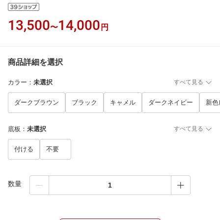
13,500
14,000
〜
円
商品詳細を選択
カラー
：
未選択
すべて見る
ダークブラウン
ブラック
キャメル
ダークネイビー
新色
底板
：
未選択
すべて見る
付ける
不要
数量