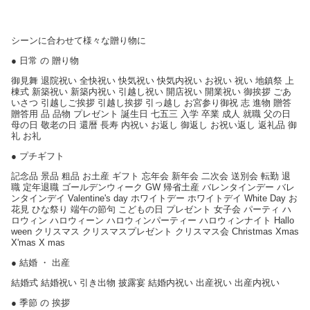
シーンに合わせて様々な贈り物に
● 日常 の 贈り物
御見舞 退院祝い 全快祝い 快気祝い 快気内祝い お祝い 祝い 地鎮祭 上
棟式 新築祝い 新築内祝い 引越し祝い 開店祝い 開業祝い 御挨拶 ごあ
いさつ 引越しご挨拶 引越し挨拶 引っ越し お宮参り御祝 志 進物 贈答
贈答用 品 品物 プレゼント 誕生日 七五三 入学 卒業 成人 就職 父の日
母の日 敬老の日 還暦 長寿 内祝い お返し 御返し お祝い返し 返礼品 御
礼 お礼
● プチギフト
記念品 景品 粗品 お土産 ギフト 忘年会 新年会 二次会 送別会 転勤 退
職 定年退職 ゴールデンウィーク GW 帰省土産 バレンタインデー バレ
ンタインデイ Valentine's day ホワイトデー ホワイトデイ White Day お
花見 ひな祭り 端午の節句 こどもの日 プレゼント 女子会 パーティ ハ
ロウィン ハロウィーン ハロウィンパーティー ハロウィンナイト Hallo
ween クリスマス クリスマスプレゼント クリスマス会 Christmas Xmas
X'mas X mas
● 結婚 ・ 出産
結婚式 結婚祝い 引き出物 披露宴 結婚内祝い 出産祝い 出産内祝い
● 季節 の 挨拶