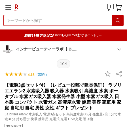
8/11(火)01:59まで
要エントリー
インナービューティーラボ【IB
L
1/14
（
33
件）
4.15
【電源3点セット付】【レビュー投稿で延長保証】 ラブリ
エエラン2 水素吸入器 吸入器 水素吸引 高濃度 水素 ポー
タブル 水素ガス吸入器 水素発生器 小型 水素ガス吸入 日
本製 コンパクト 水素ガス 高濃度水素 健康 美容 家庭用 家
庭 自宅用 自宅 男性 女性 ギフト プレゼント
La briller elan2 水素吸入 電源3点セット 高純度水素60/分 発生量2倍 1分で水
素3L分 持ち運び 携帯 携帯用 充電式 充電 USB充電 贈り物