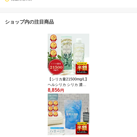
ショップ内の注目商品
【シリカ量21500mg/L】
ヘルシリカ シリカ 濃縮
8,856
液 ボタニカルケイ素 500
円
ml ケイ素 ケイソ サプリ
シリカ水 ボタニカル 珪
素 メンズ レディース ペ
ット 犬 猫 ギフト ラッピ
ング プレゼント 日本製
植物性 ミネラル 液体 ケ
イ素水