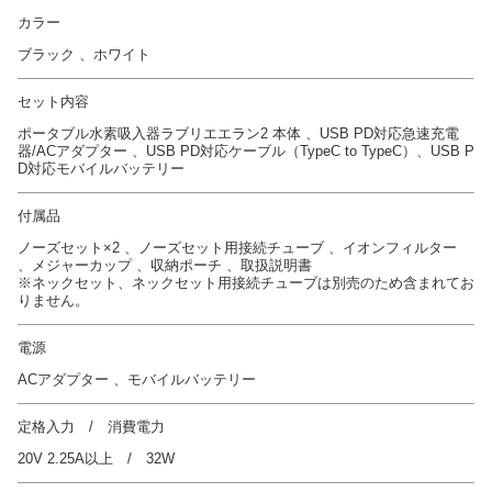
カラー
ブラック 、ホワイト
セット内容
ポータブル水素吸入器ラブリエエラン2 本体 、USB PD対応急速充電
器/ACアダプター 、USB PD対応ケーブル（TypeC to TypeC）、USB P
D対応モバイルバッテリー
付属品
ノーズセット×2 、ノーズセット用接続チューブ 、イオンフィルター
、メジャーカップ 、収納ポーチ 、取扱説明書
※ネックセット、ネックセット用接続チューブは別売のため含まれてお
りません。
電源
ACアダプター 、モバイルバッテリー
定格入力 / 消費電力
20V 2.25A以上 / 32W