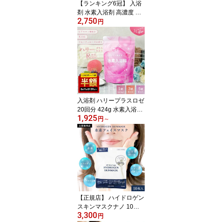
【ランキング6冠】 入浴
剤 水素入浴剤 高濃度 保
2,750
湿 ヒアルロン酸 エプソ
円
ムソルト ハリープラス 4
0回分 水素水 パウダー 髪
水素トリートメント 重炭
酸 水素 入浴 塩素除去 無
香料 ナノバブル 女性 高
級 ギフト 男性 プレゼン
ト プチギフト クリスマ
ス 水素風呂 温泉
入浴剤 ハリープラスロゼ
20回分 424g 水素入浴剤
1,925
アロマ 白濁 にごり湯 高
円
～
濃度 ヒアルロン酸 水素
水 パウダー 髪 炭酸 炭酸
入浴剤 重炭酸 水素 入浴
塩素除去 保湿 無香料 ナ
ノバブル 国産 女性 高級
男性 女性 プレゼント 睡
眠 ムスク
【正規店】 ハイドロゲン
スキンマスクナノ 10枚
3,300
入り 水素 フェイスマス
円