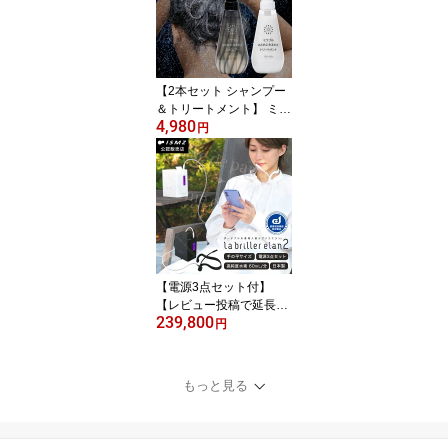
動 筋トレ 健康 マルチビ
タミン 11種 アミノ酸 オ
ルニチン 500mg コラー
ゲン グルコサミン メン
ズ レディース レモン風
【2本セット シャンプー
味 日本製
＆トリートメント】 ミラ
4,980
ブル 各400ml パラベンフ
円
リー 保湿成分 ダメージ
補修 ダメージケア うね
り くせ毛 潤い補給 つや
ハリ コシ ボリューム ヘ
アシャンプー ヘアケア
メンズ レディース ギフ
ト プレゼント
【電源3点セット付】
【レビュー投稿で延長保
239,800
証】 ラブリエエラン2 水
円
素吸入器 吸入器 水素吸
引 高濃度 水素 ポータブ
ル 水素ガス吸入器 水素
もっと見る
発生器 小型 水素ガス吸
入 日本製 コンパクト 水
素ガス 高濃度水素 健康