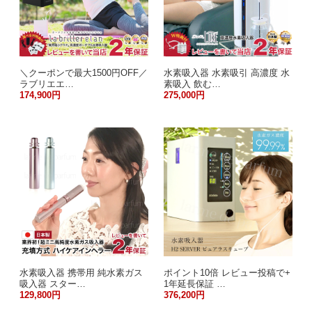
＼クーポンで最大1500円OFF／
水素吸入器 水素吸引 高濃度 水
ラブリエエ…
素吸入 飲む…
174,900円
275,000円
水素吸入器 携帯用 純水素ガス
ポイント10倍 レビュー投稿で+
吸入器 スター…
1年延長保証 …
129,800円
376,200円