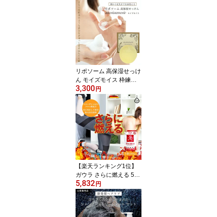
ク フェイスパック パッ
ク シート シートマスク
水素パック 水素マスク
美容液 ビタミンE ビタミ
ンC誘導体 コラーゲン ヒ
アルロン酸 うるおい メ
ンズ レディース ギフト
プレゼント
リポソーム 高保湿せっけ
ん モイズモイス 枠練石
3,300
鹸 80g 石鹸 石けん 固形
円
保湿 スキンケア フェイ
スケア ボディケア 洗顔
全身 乾燥肌 敏感肌 うる
おい アルコールフリー
パラベンフリー 鉱物油不
使用 石油系界面活性剤不
使用 メンズ レディース
ギフト プレゼント
【楽天ランキング1位】
ガウラ さらに燃える 500
5,832
g クエン酸 6820mg コエ
円
ンザイムQ10 100mg 粉
末飲料 サプリ サプリメ
ント 食用 ダイエット 運