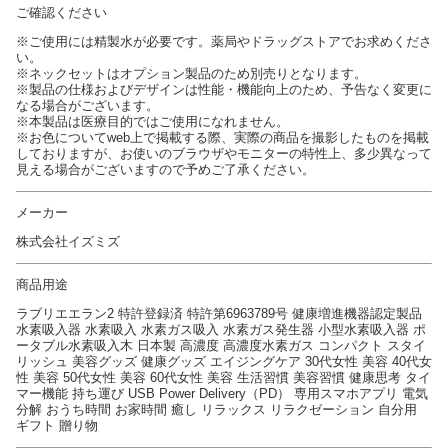
ご確認ください
※ご使用には精製水が必要です。薬局やドラッグストアでお求めくださ
い。
※ネックセットはオプション製品のため別売りとなります。
※製品の仕様およびデザインは性能・機能向上のため、予告なく変更に
なる場合がございます。
※本製品は医療目的ではご使用になれません。
※お色についてweb上で掲載する際、実際の商品を撮影したものを掲載
しておりますが、お使いのブラウザやモニターの特性上、多少異なって
見える場合がございますので予めご了承ください。
メーカー
株式会社イズミズ
商品用途
ラブリエエラン2 特許登録済 特許第6963789号 健康増進機器認定製品
水素吸入器 水素吸入 水素ガス吸入 水素ガス発生器 小型水素吸入器 ポ
ータブル水素吸入木 日本製 高濃度 高濃度水素ガス コンパクト スタイ
リッシュ 美容グッズ 健康グッズ エイジングケア 30代女性 美容 40代女
性 美容 50代女性 美容 60代女性 美容 生活習慣 美容習慣 健康思考 タイ
マー機能 持ち運び USB Power Delivery（PD） 専用スマホアプリ 電気
分解 おうち時間 お家時間 癒し リラックス リラクゼーション 自分用
ギフト 贈り物