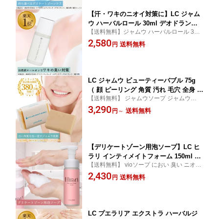
【汗・ワキのニオイ対策に】LC ジャム
ウ ハーバルロール 30ml デオドラント
【送料無料】ジャムウ ハーバルロール 30m
ロールオン 制汗剤 ワキ汗 脇汗 ニオイ
l デオドラント 制汗剤 ロールオン 直塗り 脇
2,580
ケア レディース メンズ 男女兼用
送料無料
円
の臭い ワキの臭い ユニセックス lcコスメ
LC ジャムウ ビューティーバブル 75g
（ 顔 ピーリング 角質 汚れ 毛穴 全身 自
【送料無料】 ジャムウソープ ジャムウ石鹸
然素材 角質ケア ニキビ ニキビケア 大
顔 全身 ピーリング 自然素材 角質ケア lcコ
3,290
人ニキビ 肌荒れ 引き締め 洗顔 ソープ
送料無料
円
～
スメ
石鹸 ジャムウソープ ジャムウ石鹸 ）
【デリケートゾーン用泡ソープ】LC ヒ
ラリ インティメイトフォーム 150ml 泡
【送料無料】 vioソープ におい 臭い ニオイ
タイプ 低刺激 におい 黒ずみ クリーム
臭いケア 黒ずみケア ピーチの香り グレー
2,430
美白 保湿 匂い 臭い ケア デリケートゾ
送料無料
円
プフルーツの香り
ーンソープ vio 女性 vゾーン vライン お
りもの 生理
LC プエラリア エクストラ ハーバルジ