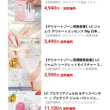
【送料無料】 ダマスクバラ花油 イランイラ
パルファム ベリー ムスク ジャスミン
ン花油 ジャスミン油 ダマスクローズ ロー
4,940
ダマスクバラ 石鹸 シャボン 香り フロ
送料無料
円
～
ズ 薔薇 石けん 香水 リビドーロゼ
ーラル フレグランス デート イランイラ
ン オスモフェリン
【デリケートゾーン用美容液】LC ジャ
ムウ デリケートエッセンス 50g 日本製
【送料無料】 デリケートゾーン用美容液 デ
保湿 美容ジェル 保湿美容液 潤い うる
リケートゾーンも歳を取る lcコスメ
3,490
おい ハリ 乾燥 スキンケア 肌にハリ
送料無料
円
若々しい印象 更年期 フェムケア
【デリケートゾーン用潤滑美容液】LC
ジャムウ シークレットモイスチャー 30
【送料無料】デリケートゾーン用潤滑美容
ml 保湿 匂いケア 潤滑 美容液 フェムケ
液 マッサージローション ボディマッサージ
3,590
ア 日本製
送料無料
円
ジェル デリケートゾーンの臭い
LC プエラリアジェル1L＆ディスペンサ
ー （ プエラリア ジェル バストジェル
【送料無料】 プエラリアジェル1L＆ディス
バストマッサージ ジェル バストケア ク
ペンサー lcコスメ
11,100
リーム 保湿 潤い 育乳 無駄毛処理 プエ
送料無料
円