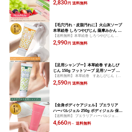
を演出する、キス専用美容液
2,830
スカット プレーン
送料無料
円
【毛穴汚れ・皮脂汚れに】火山灰ソープ
本草絵巻 しろつやびじん 薩摩みかん 20
【送料無料】本草絵巻 しろつやびじん 薩摩
0g 洗顔石鹸 全身 保湿 ボディケア シラ
みかん 200g
2,990
ス 日本製 LC
送料無料
円
【足用シャンプー】本草絵巻 すあしび
じん 150g フットソープ 足用ソープ 足
【送料無料】 本草絵巻 すあしびじん（足
裏 角質 スクラブ 足のニオイ 臭いケア
用石鹸） lcコスメ
2,590
デオドラント フットケア 日本製 LC
送料無料
円
【全身ボディケアジェル】プエラリア
ハーバルジェル 250g ボディジェル 保湿
【送料無料】 プエラリア ハーバルジェル 2
乾燥肌 アウトバスジェル 洗い流さない
50g 全身 ボディケア 保湿 乾燥肌 lcコスメ
4,660
ムダ毛処理後のケア バストケア 日本製
送料無料
円
～
LC