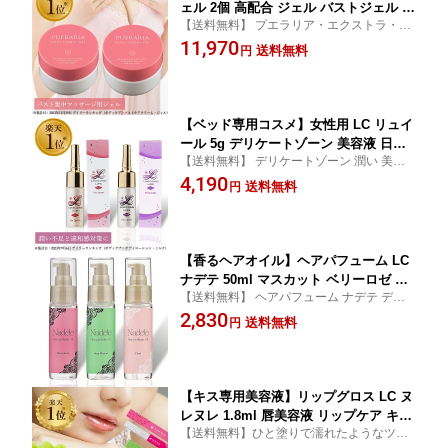
ェル 2個 高配合 ジェル バストジェル バ
【送料無料】 プエラリア・エクストラ・ハ
ストマッサージ ジェル バストケアクリ
ーバルジェル2個セット lcコスメ
11,970
ーム・ジェル クリーム プエラリアミリ
送料無料
円
フィカ 恋ジェル 胸 垂れない
【ベッド専用コスメ】女性用 LC リュイ
ール 5g デリケートゾーン 美容液 日本
【送料無料】 デリケートゾーン 潤い 美容
製 潤い不足に マッサージジェル フェム
液 日本製 うるおい 美容 潤い不足 違和感 マ
4,190
ケア
送料無料
円
ッサージジェル 日本製 lcコスメ
【香るヘアオイル】ヘアパフューム LC
ナデテ 50ml マスカット ベリーロゼ プ
【送料無料】 ヘアパフューム ナデテ ディ
レーン 洗い流さない ヘアケア スタイリ
ープマスカット ベリーロゼ プレーン lcコス
2,830
ング 保湿 乾燥 キューティクル 香り
送料無料
円
メ
【キス専用美容液】リップグロス LC ヌ
レヌレ 1.8ml 唇美容液 リップケア キス
【送料無料】ひと塗りで濡れたようなツヤ
美容成分 ベタつかない 透明 ベリー マ