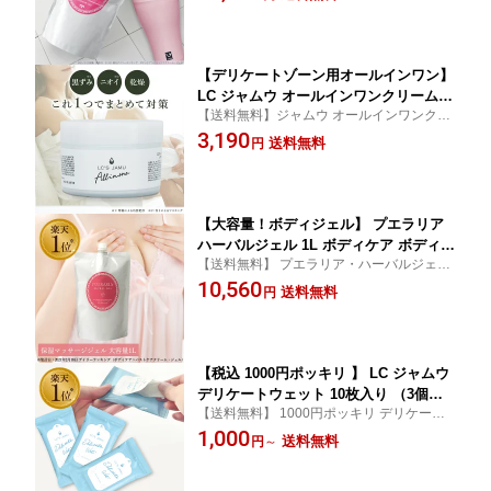
ラリアミリフィカ 大容量 徳用 ）
【デリケートゾーン用オールインワン】
LC ジャムウ オールインワンクリーム 1
【送料無料】ジャムウ オールインワンクリ
50g デリケートゾーン 黒ずみ 臭い ケア
ーム 150g
3,190
フェムケア 引き締め ハリ 植物由来 ハ
送料無料
円
ーブ ツボクサエキス
【大容量！ボディジェル】 プエラリア
ハーバルジェル 1L ボディケア ボディマ
【送料無料】 プエラリア・ハーバルジェ
ッサージ バストケア バストマッサージ
ル・1リットル(アルミ) lcコスメ
10,560
保湿 乾燥肌 スキンケア 胸 肌 顔 全身 べ
送料無料
円
たつかない プエラリアミリフィカ LC
【税込 1000円ポッキリ 】 LC ジャムウ
デリケートウェット 10枚入り （3個、5
【送料無料】 1000円ポッキリ デリケート
個、10個セット） デリケートゾーン シ
ゾーン シート 臭い ケア ウェットシート lc
1,000
ート 臭い ケア ウェットシート レディ
送料無料
円
～
コスメ
ース 拭き取り 体臭 おりもの 生理 日本
製