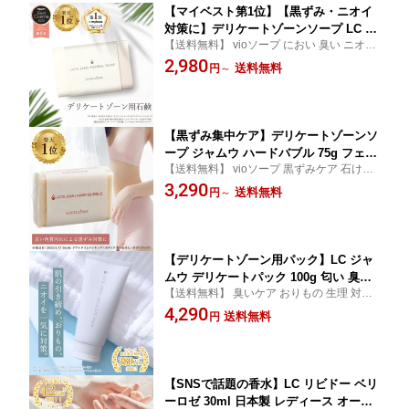
【マイベスト第1位】【黒ずみ・ニオイ
対策に】デリケートゾーンソープ LC ジ
【送料無料】 vioソープ におい 臭い ニオイ
ャムウ石鹸 ハーバルソープ 68g フェム
臭いケア 黒ずみケア 石けん 国内メーカー
2,980
ケア VIO デリケートゾーン 石鹸 臭い
送料無料
円
～
【シリーズ累計販売380万個突破】
匂い ケア 個包装 Vライン ワキ おりも
の 生理 植物由来
【黒ずみ集中ケア】デリケートゾーンソ
ープ ジャムウ ハードバブル 75g フェム
【送料無料】 vioソープ 黒ずみケア 石けん
ケア ジャムウ石鹸 ボディ石鹸 デリケー
せっけん ボディソープ ジャムウソープ
3,290
トゾーン 黒ずみ バストトップ ワキ ひ
送料無料
円
～
じ ひざ お尻 おりもの 生理 LC
【デリケートゾーン用パック】LC ジャ
ムウ デリケートパック 100g 匂い 臭い
【送料無料】 臭いケア おりもの 生理 対策
保湿 おりもの 生理 ケア 対策 洗浄 ジェ
臭いの元 引き締め ハリ におい ニオイ ハー
4,290
ル パック 臭いの元 引き締め ハリ 引き
送料無料
円
ブ ツボクサエキス lcコスメ
締め肌 植物由来 フェムケア 日本製
【SNSで話題の香水】LC リビドー ベリ
ーロゼ 30ml 日本製 レディース オード