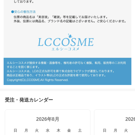
受注・発送カレンダー
2026年8月
20
日
月
火
水
木
金
土
日
月
火