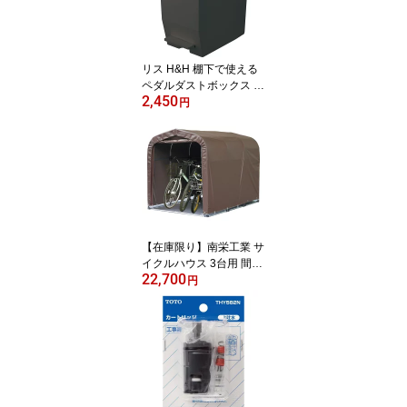
リス H&H 棚下で使える
ペダルダストボックス 4
2,450
5L ダークグレー
円
【在庫限り】南栄工業 サ
イクルハウス 3台用 間口
22,700
1.56m 奥行2.2m SB ブラ
円
ウン