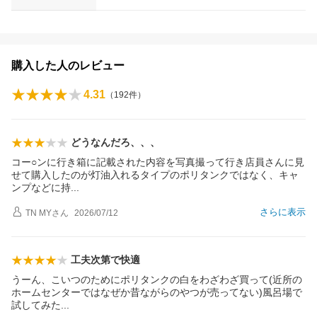
購入した人のレビュー
4.31
（
192
件）
どうなんだろ、、、
コー○ンに行き箱に記載された内容を写真撮って行き店員さんに見
せて購入したのが灯油入れるタイプのポリタンクではなく、キャ
ンプなどに
持
さらに表示
TN MY
さん
2026/07/12
工夫次第で快適
うーん、こいつのためにポリタンクの白をわざわざ買って(近所の
ホームセンターではなぜか昔ながらのやつが売ってない)風呂場で
試してみ
た