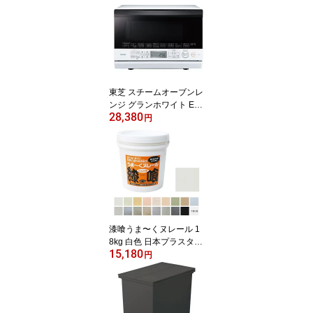
東芝 スチームオーブンレ
ンジ グランホワイト ER-
28,380
T60W
円
漆喰うま〜くヌレール 1
8kg 白色 日本プラスター
15,180
うまくヌレール DIY 壁紙
円