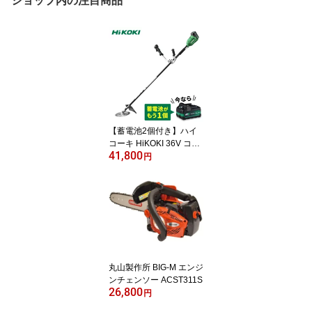
ショップ内の注目商品
【蓄電池2個付き】ハイ
コーキ HiKOKI 36V コー
41,800
ドレス刈払機 230mm 両
円
手ハンドル CG36DB(WP
Z) 蓄電池・充電器セット
＋蓄電池BSL36A18X付
丸山製作所 BIG-M エンジ
ンチェンソー ACST311S
26,800
円