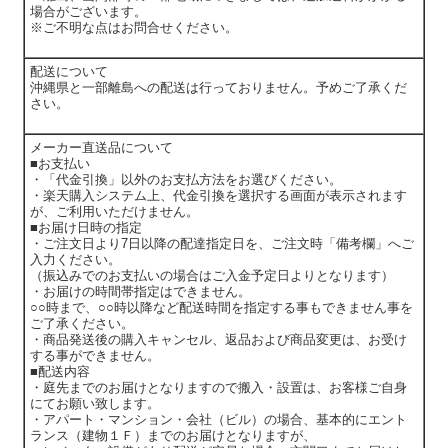
場合がございます。
※ご不明な点はお問合せください。
配送について
沖縄県と一部離島への配送は行っておりません。予めご了承くだ
さい。
メーカー直送品について
■お支払い
・「代金引換」以外のお支払方法をお選びください。
・楽天購入システム上、代金引換を選択する画面が表示されます
が、ご利用いただけません。
■お届け日時の指定
・ご注文日より7日以降の配達指定日を、ご注文時「備考欄」へご
入力ください。
（振込みでのお支払いの場合はご入金予定日よりとなります）
・お届けの時間帯指定はできません。
○○時まで、○○時以降など配送時間を指定する事もできません事を
ご了承ください。
・商品発送後の購入キャンセル、返品および商品変更は、お受け
する事ができません。
■配送内容
・庭先までのお届けとなりますので搬入・設置は、お客様ご自身
にてお願い致します。
・アパート・マンション・会社（ビル）の場合、基本的にエント
ランス（建物１Ｆ）までのお届けとなりますが、