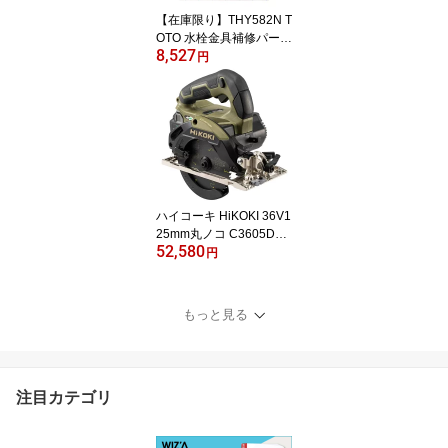
【在庫限り】THY582N T
OTO 水栓金具補修パーツ
8,527
カートリッジ バルブ部
円
ハイコーキ HiKOKI 36V1
25mm丸ノコ C3605DA
52,580
(SK)(XHASZ)
円
もっと見る
注目カテゴリ