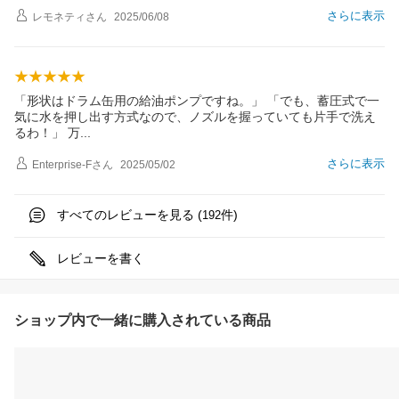
さらに表示
レモネティ
さん
2025/06/08
「形状はドラム缶用の給油ポンプですね。」 「でも、蓄圧式で一
気に水を押し出す方式なので、ノズルを握っていても片手で洗え
るわ！」
万
さらに表示
Enterprise-F
さん
2025/05/02
すべてのレビューを見る (
件)
192
レビューを書く
ショップ内で一緒に購入されている商品