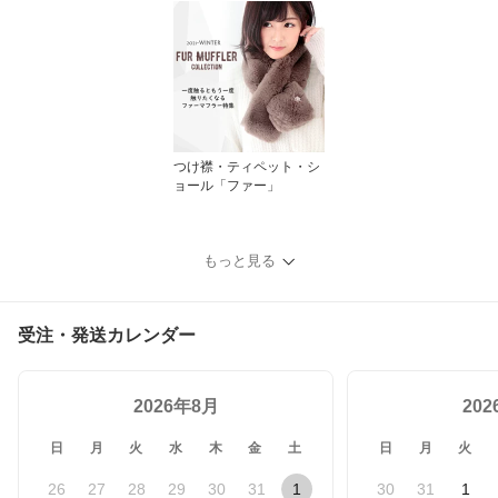
つけ襟・ティペット・シ
ョール「ファー」
もっと見る
受注・発送カレンダー
2026年8月
20
日
月
火
水
木
金
土
日
月
火
26
27
28
29
30
31
1
30
31
1