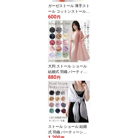
ガーゼストール 薄手スト
ール コットンストール
600
綿ストール 春夏ストール
円
夏用ストール uvカット
春 夏 秋 薄手 ガーゼ コッ
トン 綿 無地 uv メンズ ス
トール 専門 lala ラッピ
ング不可
大判 ストール ショール
結婚式 羽織 パーティー
880
ショール レディース シ
円
ンプル パーティー メン
ズ ストール 春 夏 秋 お呼
ばれ 結婚式 披露宴 二次
会 ステージ 衣装 コーラ
ス 合唱 羽織物 ラッピン
グ不可 ceremony
ストール ショール 結婚
式 羽織 パーティーショ
1,200
ール レディース オーガ
円