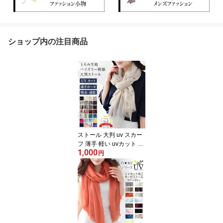
ショップ内の注目商品
ストール 大判 uv スカー
フ 薄手 軽い uvカット 無
1,000
地 春 夏 大判スカーフ レ
円
ディース 大判ストール
メンズ マフラー 日焼け
対策 首 ペイズリー とろ
み生地 シワ加工 ストー
ル 専門 lala ラッピング
不可 早割