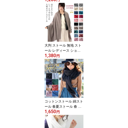
ンジー パール シンプル
パーティー メンズ スト
ール 春 夏 秋 お呼ばれ 結
婚式 披露宴 二次会 ステ
ージ 衣装 コーラス 合唱
羽織物 ラッピング不可 c
eremony
大判 ストール 無地 スト
ール レディース ショー
1,380
ル メンズ マフラー 春 秋
円
冬 着物 羽織 ひざ掛け 冷
房対策 寒暖差 お呼ばれ
結婚式 発表会 卒園 卒業
式 入学式 羽織物 誕生日
プレゼント ギフト スト
ール 専門 lala ラッピン
グ不可 stole ceremony
コットンストール 綿スト
ール 春夏ストール 春 夏
1,650
秋 コットン ガーゼ 綿 無
円
地 uv メンズ ストール 専
門 lala 誕生日 プレゼン
ト ギフト ラッピング可