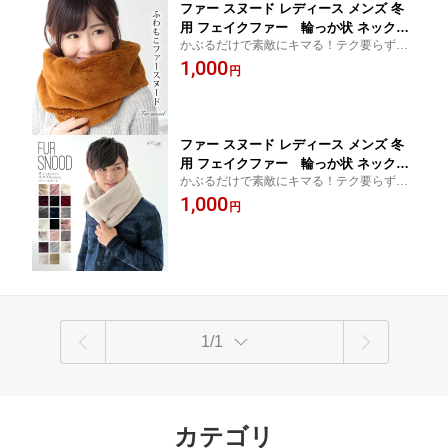
ファー スヌード レディース メンズ 冬
用 フェイクファー 輪っか状 ネックウ
かぶるだけで素敵にキマる！テク要らずの
ォーマー 厚手 一重 巻き ショート 無地
簡単ファースヌード。防寒対策&小顔効果バ
1,000
スムース ブラウン 茶色 防寒 小顔効果
円
ツグン
C3 プレゼント ギフト ラッピング不可
ギフト プレゼント
ファー スヌード レディース メンズ 冬
用 フェイクファー 輪っか状 ネックウ
かぶるだけで素敵にキマる！テク要らずの
ォーマー 厚手 一重 巻き ショート 無地
簡単ファースヌード。防寒対策&小顔効果バ
1,000
全20色 防寒 小顔効果 C3 プレゼント ギ
円
ツグン
フト ラッピング不可 mens ギフト プレ
ゼント
1/1
カテゴリ