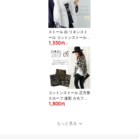
ストール 白 リネンスト
ール コットンストール
1,550
シルクストール リネン1
円
～
00% コットン100% シル
クコットン ストール 薄
手ストール 春夏ストール
春 夏 秋 薄手 リネン コッ
トン 麻 綿 ガーゼ 無地 uv
ストール プレゼント ギ
フト ラッピング可 ギフ
ト プレゼント
コットンストール 正方形
スカーフ 迷彩 カモフラ
1,800
柄 綿ストール 春夏スト
円
ール 春 夏 秋 薄手 正方形
スカーフ ガーゼ コット
ン 綿 uv メンズ ストール
もっと見る
専門 lala ラッピング不可
scarf