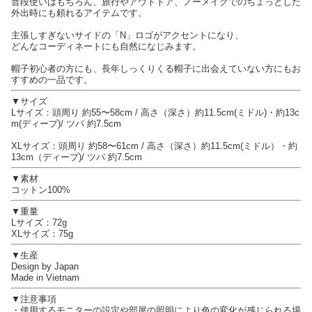
普段使いはもちろん、旅行やアウトドア、ノーメイクでのちょっとした
外出時にも頼れるアイテムです。
主張しすぎないサイドの「N」ロゴがアクセントになり、
どんなコーディネートにも自然になじみます。
帽子初心者の方にも、長年しっくりくる帽子に出会えていない方にもお
すすめの一品です。
▼サイズ
Lサイズ：頭周り 約55〜58cm / 高さ（深さ）約11.5cm(ミドル)・約13c
m(ディープ)/ ツバ 約7.5cm
XLサイズ：頭周り 約58〜61cm / 高さ（深さ）約11.5cm(ミドル）・約
13cm（ディープ)/ ツバ 約7.5cm
▼素材
コットン100%
▼重量
Lサイズ：72g
XLサイズ：75g
▼生産
Design by Japan
Made in Vietnam
▼注意事項
・使用するモニターの設定や部屋の照明により色の変化が感じられる場