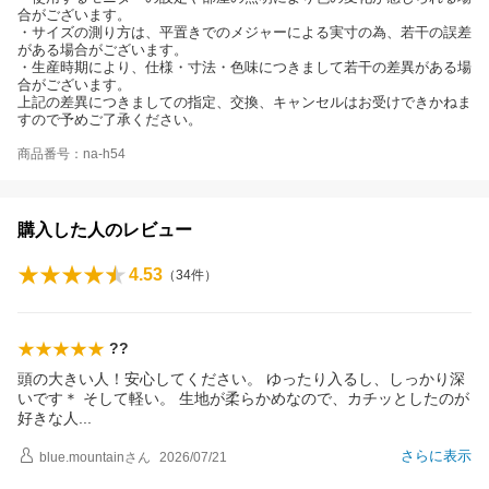
合がございます。
・サイズの測り方は、平置きでのメジャーによる実寸の為、若干の誤差
がある場合がございます。
・生産時期により、仕様・寸法・色味につきまして若干の差異がある場
合がございます。
上記の差異につきましての指定、交換、キャンセルはお受けできかねま
すので予めご了承ください。
商品番号：na-h54
購入した人のレビュー
4.53
（
34
件）
??
頭の大きい人！安心してください。 ゆったり入るし、しっかり深
いです＊ そして軽い。 生地が柔らかめなので、カチッとしたのが
好きな
人
さらに表示
blue.mountain
さん
2026/07/21