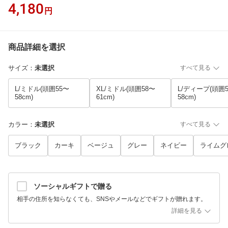
4,180
円
商品詳細を選択
サイズ
：
未選択
すべて見る
L/ミドル(頭囲55〜
XL/ミドル(頭囲58〜
L/ディープ(頭囲
58cm)
61cm)
58cm)
カラー
：
未選択
すべて見る
ブラック
カーキ
ベージュ
グレー
ネイビー
ライムグ
ソーシャルギフトで贈る
相手の住所を知らなくても、SNSやメールなどでギフトが贈れます。
詳細を見る