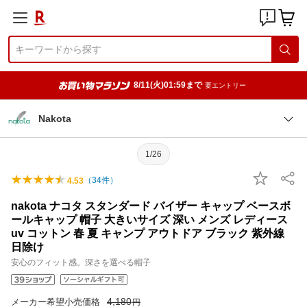
8/11(火)01:59まで
要エントリー
Nakota
1/26
（
34
件）
4.53
nakota ナコタ スタンダード バイザー キャップ ベースボ
ールキャップ 帽子 大きいサイズ 深い メンズ レディース
uv コットン 春 夏 キャンプ アウトドア ブラック 紫外線
日除け
安心のフィット感。深さを選べる帽子
4,180
メーカー希望小売価格
円