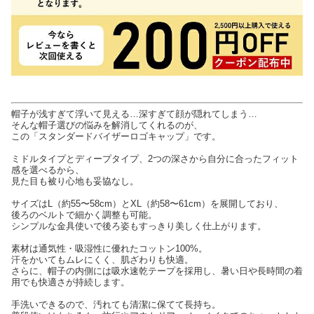
帽子が浅すぎて浮いて見える…深すぎて顔が隠れてしまう…
そんな帽子選びの悩みを解消してくれるのが、
この「スタンダードバイザーロゴキャップ」です。
ミドルタイプとディープタイプ、2つの深さから自分に合ったフィット
感を選べるから、
見た目も被り心地も妥協なし。
サイズはL（約55〜58cm）とXL（約58〜61cm）を展開しており、
後ろのベルトで細かく調整も可能。
シンプルな金具使いで後ろ姿もすっきり美しく仕上がります。
素材は通気性・吸湿性に優れたコットン100%。
汗をかいてもムレにくく、肌ざわりも快適。
さらに、帽子の内側には吸水速乾テープを採用し、暑い日や長時間の着
用でも快適さが持続します。
手洗いできるので、汚れても清潔に保てて長持ち。