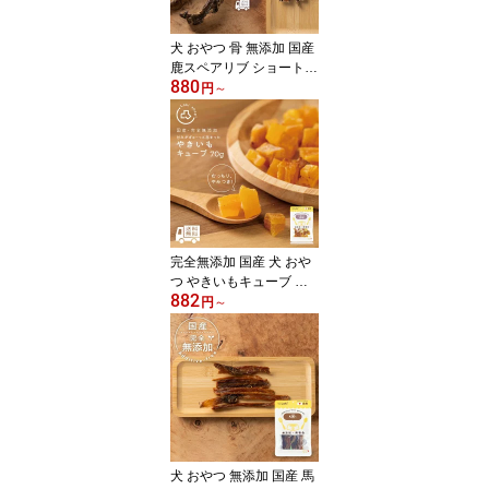
犬 おやつ 骨 無添加 国産
鹿スペアリブ ショート
880
ロング 個包装 あばら 硬
円
～
め ドッグフード ギフト
プレゼント オヤツ 中型
犬 小型犬
完全無添加 国産 犬 おや
つ やきいもキューブ 個
882
包装 70g ドッグフード
円
～
さつまいも 芋 トッピン
グ ギフト プレゼント オ
ヤツ 大型犬 中型犬 小型
犬 超小型犬
犬 おやつ 無添加 国産 馬