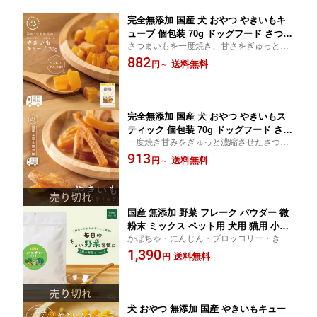
完全無添加 国産 犬 おやつ やきいもキ
ューブ 個包装 70g ドッグフード さつま
さつまいもを一度焼き、甘さをぎゅっと濃
いも 芋 トッピング ギフト プレゼント
縮！
882
オヤツ 大型犬 中型犬 小型犬 超小型犬
送料無料
円
～
完全無添加 国産 犬 おやつ やきいもス
ティック 個包装 70g ドッグフード さつ
一度焼き甘みをぎゅっと濃縮させたさつま
まいも 芋 トッピング ギフト プレゼン
いもをスティック状に。
913
ト オヤツ 大型犬 中型犬 小型犬 超小型
送料無料
円
～
犬
国産 無添加 野菜 フレーク パウダー 微
粉末 ミックス ペット用 犬用 猫用 小動
かぼちゃ・にんじん・ブロッコリー・きゃ
物用 おやつ にんじん キャベツ ブロッ
べつ・さつまいもの国産厳選野菜を5種ブレ
1,390
コリー さつまいも スープ ペースト ふ
送料無料
円
ンドし、丁寧に手作業で乾燥させました。
りかけ やさい トッピング
犬 おやつ 無添加 国産 やきいもキュー