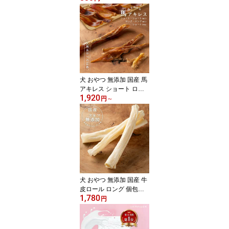
ック ジャーキー ドッグ
フード 硬め デンタルケ
ア 歯磨き
犬 おやつ 無添加 国産 馬
アキレス ショート ロン
1,920
グ ハード スティック ジ
円
～
ャーキー ドッグフード
硬め デンタルケア 歯磨
き
犬 おやつ 無添加 国産 牛
皮ロール ロング 個包装
1,780
ハード スティック ガム
円
ジャーキー ドッグフード
デンタルケア 歯磨き