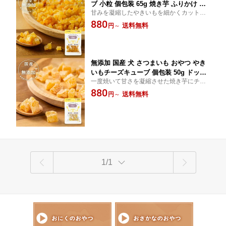
ブ 小粒 個包装 65g 焼き芋 ふりかけ ド
甘みを凝縮したやきいもを細かくカットし
ッグフード トッピング ギフト プレゼン
仕上げました。
880
ト オヤツ 大型犬 中型犬 小型犬
送料無料
円
～
無添加 国産 犬 さつまいも おやつ やき
いもチーズキューブ 個包装 50g ドッグ
一度焼いて甘さを凝縮させた焼き芋にチー
フード 芋 トッピング ギフト プレゼン
ズをコーティング♪
880
ト オヤツ 大型犬 中型犬 小型犬
送料無料
円
～
1/1