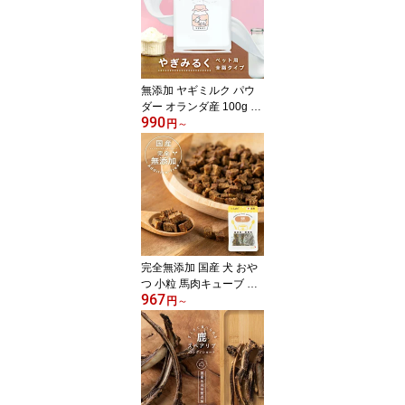
無添加 ヤギミルク パウ
ダー オランダ産 100g オ
990
ーガニック製法 粉ミルク
円
～
粉末 犬 猫 うさぎ 小動物
おやつ 水分補給 水 ギフ
ト プレゼント 老犬 老猫
シニア パピー
完全無添加 国産 犬 おや
つ 小粒 馬肉キューブ 個
967
包装 30g ドッグフード
円
～
トッピング ギフト プレ
ゼント オヤツ 大型犬 中
型犬 小型犬 超小型犬