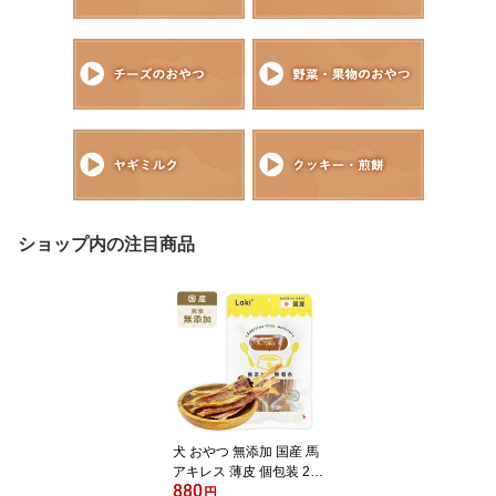
ショップ内の注目商品
犬 おやつ 無添加 国産 馬
アキレス 薄皮 個包装 20
880
g ショート ハード スティ
円