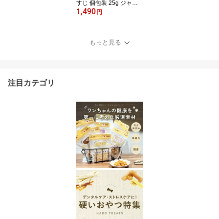
すじ 個包装 25g ジャー
1,490
キー デンタルケアドッグ
円
フード トッピング ギフ
ト プレゼント オヤツ 大
型犬 中型犬 小型犬
もっと見る
注目カテゴリ