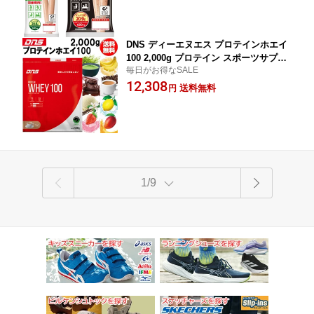
DNS ディーエヌエス プロテインホエイ
100 2,000g プロテイン スポーツサプリ
毎日がお得なSALE
メント dns 即納あり
12,308
送料無料
円
1/9