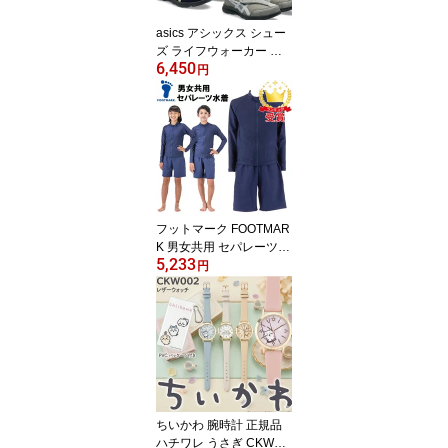
asics アシックス シュー
ズ ライフウォーカー ウ
6,450
ォーキングシューズ メン
円
ズ ワイド 幅広 3E相当 ス
ニーカー LIFEWALKER
W010 1241A010 ラフィ
ートスポーツ
フットマーク FOOTMAR
K 男女共用 セパレーツ水
5,233
着 上下セット キッズ ジ
円
ュニア 学校 水泳 スイミ
ング 132200 即納あり ラ
フィートスポーツ
ちいかわ 腕時計 正規品
ハチワレ うさぎ CKW00