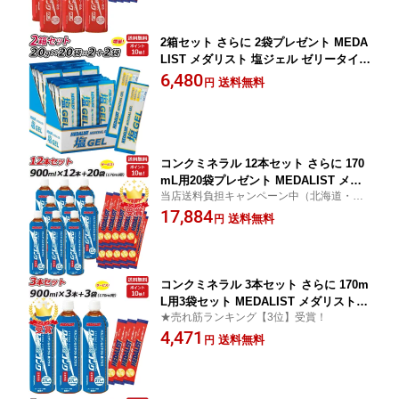
2箱セット さらに 2袋プレゼント MEDA
LIST メダリスト 塩ジェル ゼリータイプ
20g×20袋 熱中症対策 ミネラル補給・塩
6,480
送料無料
円
分補給ジェル アリスト 即納 ラフィート
スポーツ
コンクミネラル 12本セット さらに 170
mL用20袋プレゼント MEDALIST メダ
当店送料負担キャンペーン中（北海道・沖
リスト クエン酸コンクミネラル 鉄プラ
縄除く）
17,884
ス 900mL×12本 1本で約27L分 クエン酸
送料無料
円
サプリメント アリスト ラフィートスポ
ーツ 即納
コンクミネラル 3本セット さらに 170m
L用3袋セット MEDALIST メダリスト
★売れ筋ランキング【3位】受賞！
クエン酸コンクミネラル 鉄プラス 900m
4,471
L×3本 1本で約27L分 アリスト 即納 ラ
送料無料
円
フィートスポーツ