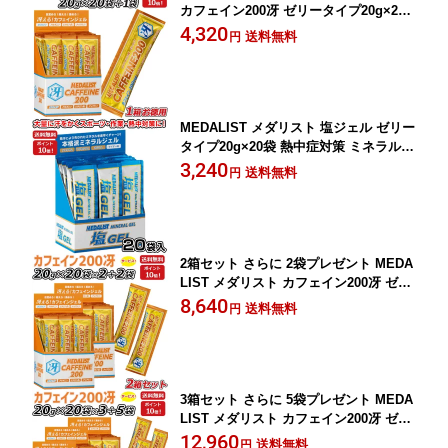
カフェイン200冴 ゼリータイプ20g×20
袋 集中力 アルギニン エナジードリンク
4,320
送料無料
円
味 アリスト 即納 ラフィートスポーツ
MEDALIST メダリスト 塩ジェル ゼリー
タイプ20g×20袋 熱中症対策 ミネラル補
給・塩分補給ジェル アリスト 即納 ラフ
3,240
送料無料
円
ィートスポーツ
2箱セット さらに 2袋プレゼント MEDA
LIST メダリスト カフェイン200冴 ゼリ
ータイプ20g×20袋×2箱 集中力 アルギニ
8,640
送料無料
円
ン エナジードリンク味 アリスト 即納
ラフィートスポーツ
3箱セット さらに 5袋プレゼント MEDA
LIST メダリスト カフェイン200冴 ゼリ
ータイプ20g×20袋×3箱 集中力 アルギニ
12,960
送料無料
円