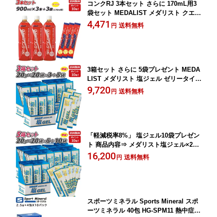
コンクRJ 3本セット さらに 170mL用3
袋セット MEDALIST メダリスト クエン
酸コンク RJ900mL×3本 1本で約27L分
4,471
送料無料
円
アリスト 即納 ラフィートスポーツ
3箱セット さらに 5袋プレゼント MEDA
LIST メダリスト 塩ジェル ゼリータイプ
20g×20袋 熱中症対策 ミネラル補給・塩
9,720
送料無料
円
分補給ジェル アリスト 即納 ラフィート
スポーツ
「軽減税率8%」 塩ジェル10袋プレゼン
ト 商品内容⇒ メダリスト塩ジェル×20
袋 ⇒ 5箱 MEDALIST メダリスト サー
16,200
送料無料
円
ビス 「set」 即納
スポーツミネラル Sports Mineral スポ
ーツミネラル 40包 HG-SPM11 熱中症