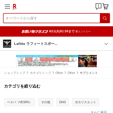
8/11(火)01:59まで
要エントリー
Lafitte ラフィートスポ
ー
ショップトップ
カテゴリトップ
Other
Other
サプリメント
カテゴリを絞り込む
ベスパ（VESPA）
その他
DNS
ポカリスエット
さらに表示