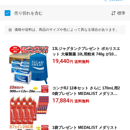
売り切れを含む
標準
価格や送料は、商品のサイズや色によって異なる場合があります。
13Lジャグタンクプレゼント ポカリスエ
ット 大塚製薬 10L用粉末 740g が10袋×
3ケース チーム対応 69381
19,440
送料無料
円
コンクRJ 12本セット さらに 170mL用2
0袋プレゼント MEDALIST メダリスト
クエン酸コンク RJ900mL×12本 1本で
17,884
送料無料
円
約27L分 クエン酸サプリメント アリス
ト 即納 ラフィートスポーツ
1袋プレゼント MEDALIST メダリスト