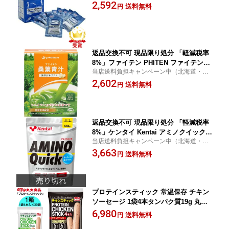
疲労対策 ミネラル ラフィートスポーツ
2,592
送料無料
円
返品交換不可 現品限り処分 「軽減税率
8%」ファイテン PHITEN ファイテン桑
当店送料負担キャンペーン中（北海道・沖
葉青汁 発芽玄米プラス 30包 EG585000
縄除く）
2,602
ボディケア スポーツ飲料 即納
送料無料
円
返品交換不可 現品限り処分 「軽減税率
8%」ケンタイ Kentai アミノクイック
当店送料負担キャンペーン中（北海道・沖
グレープフルーツ風味 550g アミノ酸 大
縄除く）
3,663
豆ペプチド クエン酸 大豆 ボディケア K
送料無料
円
5114
プロテインスティック 常温保存 チキン
ソーセージ 1袋4本タンパク質19g 丸大
食品 M7-PP1000 30袋
6,980
送料無料
円