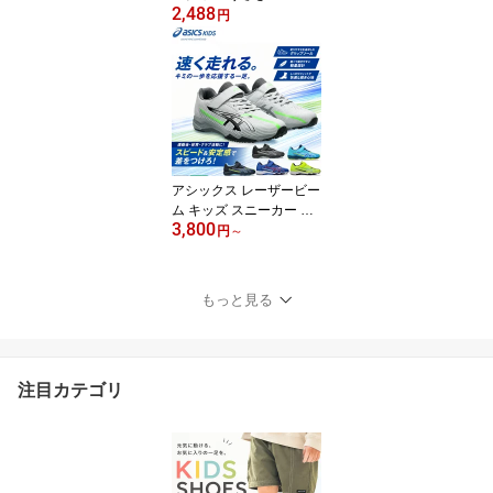
2,488
2 レザーウォッチ 即納 ラ
円
フィートスポーツ
アシックス レーザービー
ム キッズ スニーカー ジ
3,800
ュニア 子供靴 運動靴 通
円
～
学 軽量 男の子 女の子 小
学生 LAZERBEAM 1154
A211 マジックテープ 即
もっと見る
納あり
注目カテゴリ