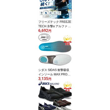
フリーズテック FREEZE
TECH 氷撃α アルファ 長
6,692
袖クルーネック 冷感シャ
円
ツ 熱中症対策 接触冷感 2
5151 リベルタ ホンマで
っかTVの氷撃シリーズ
シダス SIDAS 衝撃吸収
インソール MAX PROTE
3,135
CT WALK マックスプロ
円
テクト・ウォーク 32076
61 ラフィートスポーツ