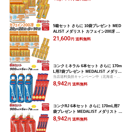
ン エナジードリンク味 アリスト 即納
ラフィートスポーツ
5箱セット さらに 10袋プレゼント MED
ALIST メダリスト カフェイン200冴 ゼ
リータイプ20g×20袋×5箱 集中力 アルギ
21,600
送料無料
円
ニン エナジードリンク味 アリスト 即納
ラフィートスポーツ
コンクミネラル 6本セット さらに 170m
L用7袋プレゼント MEDALIST メダリス
当店送料負担キャンペーン中（北海道・沖
ト クエン酸コンクミネラル 鉄プラス 90
縄除く）
8,942
0mL×6本 1本で約27L分 クエン酸サプリ
送料無料
円
メント アリスト 即納 ラフィートスポー
ツ
コンクRJ 6本セット さらに 170mL用7
袋プレゼント MEDALIST メダリスト ク
エン酸コンク RJ900mL×6本 1本で約27
8,942
送料無料
円
L分 クエン酸サプリメント アリスト 即
納 ラフィートスポーツ