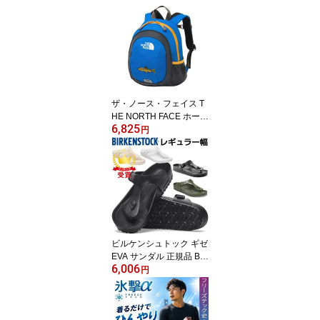
ザ・ノース・フェイス T
HE NORTH FACE ホーム
6,825
スライス バックパック
円
デイパック キッズ NMJ7
2361-HB
ビルケンシュトック ギゼ
EVA サンダル 正規品 BIR
6,006
KENSTOCK GIZEH 通常
円
幅 128201 128221 1031
278 1019143 1001505
即納