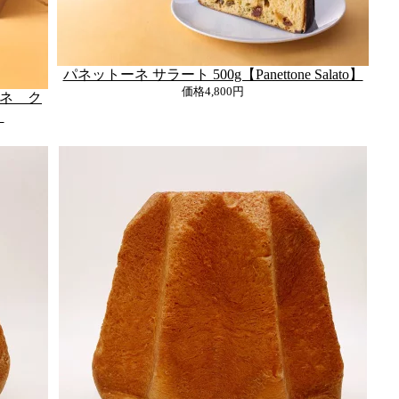
パネットーネ サラート 500g【Panettone Salato】
価格
4,800円
ネ ク
】