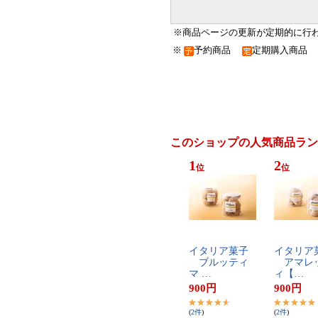
※商品ページの更新が定期的に行
※
予約商品
定期購入商
このショップの人気商品ラン
1
2
位
位
イ​タ​リ​ア​菓​子​
イ​タ​リ​ア​
​ブ​ル​ッ​テ​ィ​ ​
​ア​マ​レ​ッ
マ​ ​…
ィ​【​…
900
円
900
円
(
2
件
)
(
2
件
)