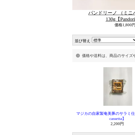
パンドリーノ （ミニ
130g【Pandor
価格
1,800
並び替え
価格や送料は、商品のサイズ
マジカの自家製奄美豚のサラミ仕立て【
cassetta】
2,200円