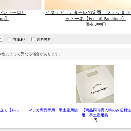
パンドーロ）
イタリア ナターレの定番 フェッタ デ
ino】
ットーネ【Fetta di Panettone】
円
価格
1,800円
在庫あり
送料無料
や色によって異なる場合があります。
Testa in
マジカ商品専用 手土産用袋 【商品同時購入時のみ送料無
用 手土産用袋
5円