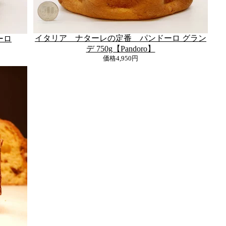
イタリア ナターレの定番 パンドーロ グラン
ーロ
デ 750g【Pandoro】
価格
4,950円