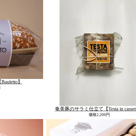
uletto】
円
奄美豚のサラミ仕立て【Testa in casset
価格
2,200円