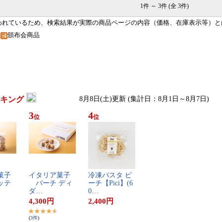
1件 ～ 3件 (全 3件)
われているため、検索結果が実際の商品ページの内容（価格、在庫表示等）と
品
頒布会商品
キング
8月8日(土)更新 (集計日：8月1日～8月7日)
3
4
位
位
菓​子​
イ​タ​リ​ア​菓​子​
冷​凍​パ​ス​タ​ ​ピ​
​テ​
​バ​ー​チ​ ​デ​ィ​ ​
ー​チ​【​P​i​c​i​】​(​6​
ダ​…
0​…
4,300
円
2,400
円
(
3
件
)