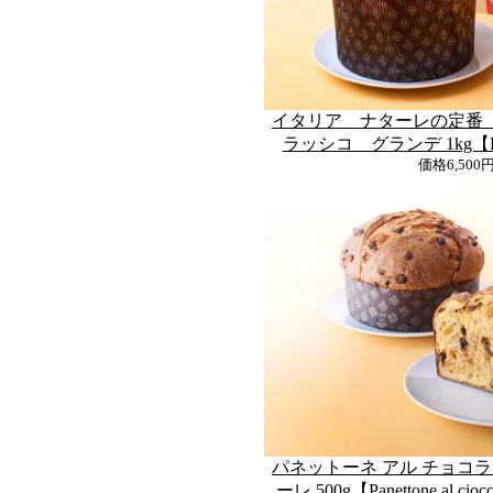
イタリア ナターレの定番
ラッシコ グランデ 1kg【Pane
価格
6,500
パネットーネ アル チョコラ
ーレ 500g【Panettone al ciocco