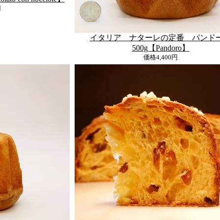
円
イタリア ナターレの定番 パンド
500g【Pandoro】
価格
4,400円