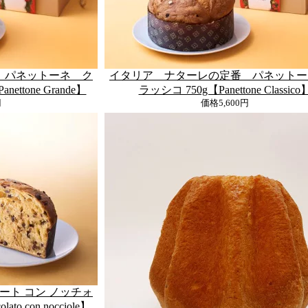
 パネットーネ ク
イタリア ナターレの定番 パネットー
ttone Grande】
ラッシコ 750g【Panettone Classico
円
価格
5,600円
ート コン ノッチォ
lato con nocciole】