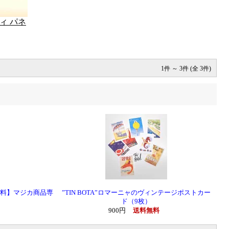
ィ パネ
1件 ～ 3件 (全 3件)
料】マジカ商品専
”TIN BOTA”ロマーニャのヴィンテージポストカー
ド（9枚）
900円
送料無料