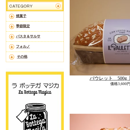
焼菓子
季節限定
パスタ＆サルサ
フォルノ
その他
バウレット 500g【Ba
価格
3,600