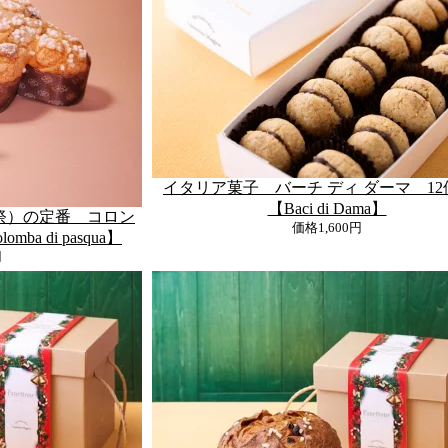
イタリア菓子 バーチ ディ ダーマ 1
【Baci di Dama】
祭）の定番 コロン
価格
1,600円
ba di pasqua】
円