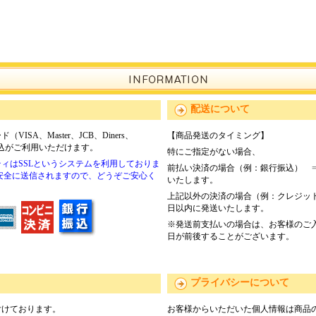
配送について
SA、Master、JCB、Diners、
【商品発送のタイミング】
振込がご利用いただけます。
特にご指定がない場合、
ィはSSLというシステムを利用しておりま
前払い決済の場合（例：銀行振込） 
安全に送信されますので、どうぞご安心く
いたします。
上記以外の決済の場合（例：クレジッ
日以内に発送いたします。
※発送前支払いの場合は、お客様のご
日が前後することがございます。
プライバシーについて
付けております。
お客様からいただいた個人情報は商品