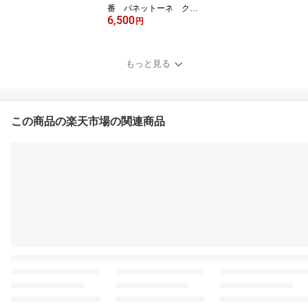
番 パネットーネ クラ
6,500
ッシコ グランデ 1kg
円
【Panettone Grande】
もっと見る
この商品の楽天市場の関連商品