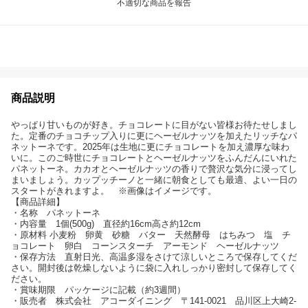
不適切な商品を報告
商品説明
やっぱり甘いものが好き。チョコレートに目がない皆様お待たせしまし
た。定番のチョコチップ入りに更にヘーゼルナッツを加えたリッチなパ
ネットーネです。2025年は生地に更にチョコレートを加え濃厚な味わ
いに。このご時世にチョコレートとヘーゼルナッツをふんだんにいれた
パネットーネ。カカオとヘーゼルナッツの香りで贅沢な気分に浸ってし
まいましょう。カップッチーノと一緒に朝食としても最適、よい一日の
スタートがきれますよ。 ※画像はイメージです。
【商品詳細】
・名称 パネットーネ
・内容量 1個(500g) 直径約16cm高さ約12cm
・原材料 小麦粉 卵黄 砂糖 バター 天然酵母 はちみつ 塩 チ
ョコレート 卵白 コーンスターチ アーモンド ヘーゼルナッツ
・保存方法 直射日光、高温多湿をさけて涼しいところで保存してくだ
さい。開封後は乾燥しないように袋に入れしっかり密封して保存してく
ださい。
・賞味期限 パッケージに記載（約3週間）
・販売者 株式会社 アコーダイニング 〒141-0021 品川区上大崎2-