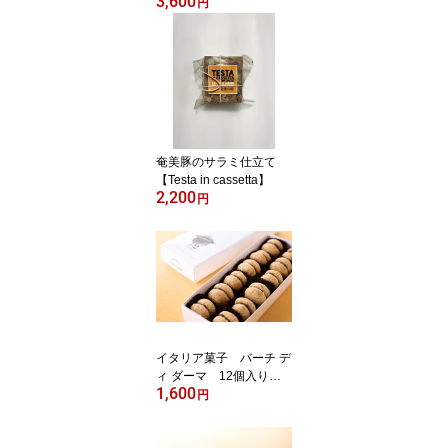
3,600
円
奄美豚のサラミ仕立て
【Testa in cassetta】
2,200
円
イタリア菓子 バーチ デ
ィ ダーマ 12個入り【B
1,600
aci di Dama】
円