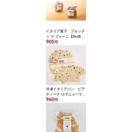
イタリア菓子 ブルッテ
ィ マ ブォーニ【Brutti m
900
a Buoni】
円
冷凍イタリアパン ピア
ディーナ ロマニョーラ
960
リミニ風（4枚）【Piadi
円
na Romagnola alla Rimi
nese】