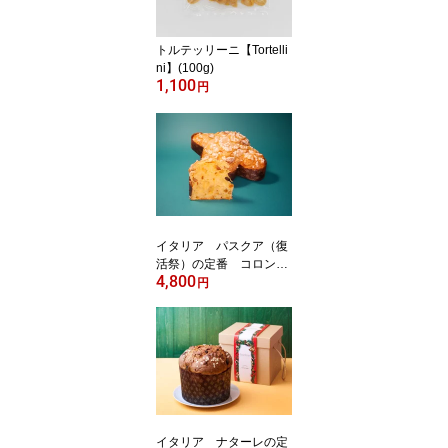
トルテッリーニ【Tortelli
ni】(100g)
1,100
円
イタリア パスクア（復
活祭）の定番 コロンバ
4,800
ディ パスクア 500g【Co
円
lomba di pasqua】
イタリア ナターレの定