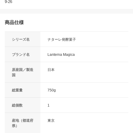
9-26
商品仕様
シリーズ名
ナターレ発酵菓子
ブランド名
Lanterna Magica
原産国／製造
日本
国
総重量
750g
総個数
1
産地（都道府
東京
県）