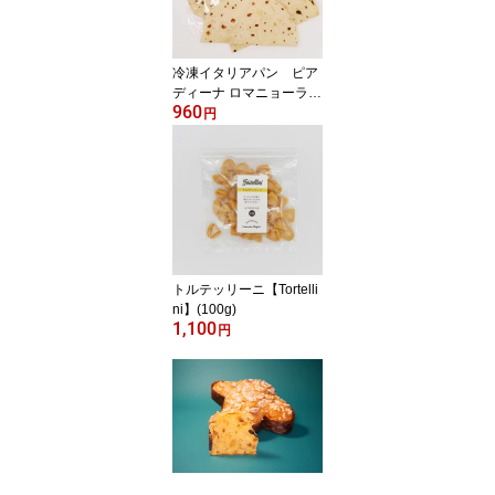
冷凍イタリアパン ピア
ディーナ ロマニョーラ
960
リミニ風（4枚）【Piadi
円
na Romagnola alla Rimi
nese】
トルテッリーニ【Tortelli
ni】(100g)
1,100
円