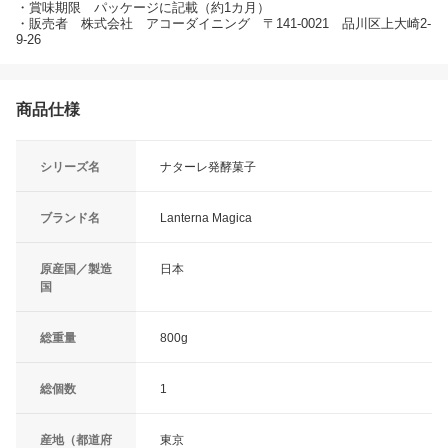
・賞味期限 パッケージに記載（約1カ月）
・販売者 株式会社 アコーダイニング 〒141-0021 品川区上大崎2-
9-26
商品仕様
シリーズ名
ナターレ発酵菓子
ブランド名
Lanterna Magica
原産国／製造
日本
国
総重量
800g
総個数
1
産地（都道府
東京