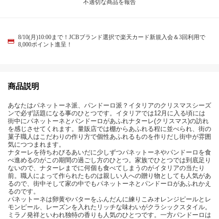
不適切な商品を報告
8/10(月)10:00まで！JCBブランド選択で楽天カード新規入会＆3回利用で
8,000ポイント進呈！
商品説明
あなたはパネットーネ派、パンドーロ派？イタリアのクリスマスシーズ
ンで必ず話題になる事のひとつです。イタリアでは12月に入る頃には
街中にパネットーネとパンドーロがあふれナターレ(クリスマス)の訪れ
を感じさせてくれます。量販店では棚からあふれる程に並べられ、街の
菓子職人はこだわりの作り方で個性あふれるものを作りだし街中が雰囲
気につつまれます。
ナターレを待ちわびるあいだに少しずつパネットーネやパンドーロを食
べ進めるのがこの期間の過ごし方のひとつ。家族でひとつでは到底足り
ないので、ナターレまでに何個も食べてしまうのがイタリアの当たり
前。職人によって作られたものは親しい人への贈り物としても人気があ
るので、街中そして家の中でもパネットーネとパンドーロがあふれかえ
るのです。
パネットーネは卵黄やバターをふんだんに練りこみオレンジピールとレ
モンピール、レーズンを入れたリッチな味わいがクラシックスタイル。
ミラノ発祥といわれ独特の香りも人気のひとつです。一方パンドーロは