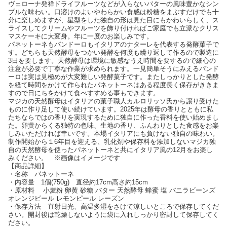
ヴェローナ発祥ドライフルーツなどが入らないバターの風味豊かなシン
プルな味わい。口溶けのよいやわらかい食感は粉糖をまぶすだけでも十
分に楽しめますが、星型をした独自の形は見た目にもかわいらしく、ス
ライスしてクリームやフルーツを飾り付ければご家庭でも立派なクリス
マスケーキに大変身。年に一度のお楽しみです。
パネットーネもパンドーロもイタリアのナターレを代表する発酵菓子で
す。どちらも天然酵母をつかい発酵を何度も繰り返して作るので製造に
3日を要します。天然酵母は環境に敏感なうえ時間を要するので細心の
注意が必要で丁寧な作業が求められます。一見簡単そうにみえるパンド
ーロは実は見極めが大変難しい発酵菓子です。またしっかりとした発酵
を経て時間をかけて作られたパネットーネはある程度長く保存がききま
すので日にちをかけて食べすすめる事もできます。
マジカの天然酵母はイタリアの菓子職人カルロリッソ氏から譲り受けた
ものに作り足して使い続けています。2025年は酵母の香りとともに私
たちならではの香りを実現するために独自に作った香料を使い始めまし
た。卵黄からくる独特の色味、生地の香り、ふんわりとした食感をお楽
しみいただければ幸いです。本場イタリアにも負けない独自の味わい。
制作開始から１6年目を迎える、乳化剤や保存料を添加しないマジカ独
自の天然酵母を使ったパネットーネと共にイタリア風の12月をお楽し
みください。 ※画像はイメージです
【商品詳細】
・名称 パネットーネ
・内容量 1個(750g) 直径約17cm高さ約15cm
・原材料 小麦粉 卵黄 砂糖 バター 天然酵母 蜂蜜 塩 バニラビーンズ
オレンジピール レモンピール レーズン
・保存方法 直射日光、高温多湿をさけて涼しいところで保存してくだ
さい。開封後は乾燥しないように袋に入れしっかり密封して保存してく
ださい。