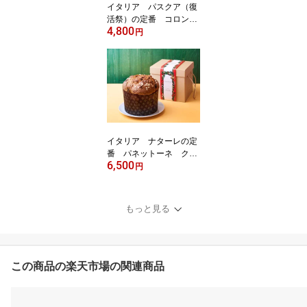
イタリア パスクア（復
活祭）の定番 コロンバ
4,800
ディ パスクア 500g【Co
円
lomba di pasqua】
イタリア ナターレの定
番 パネットーネ クラ
6,500
ッシコ グランデ 1kg
円
【Panettone Grande】
もっと見る
この商品の楽天市場の関連商品