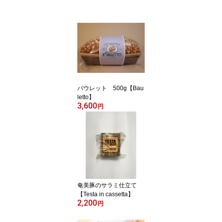
バウレット 500g【Bau
letto】
3,600
円
奄美豚のサラミ仕立て
【Testa in cassetta】
2,200
円