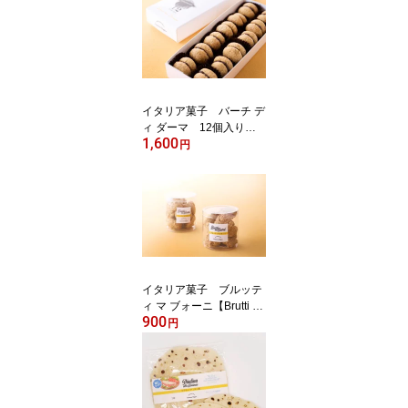
イタリア菓子 バーチ デ
ィ ダーマ 12個入り【B
1,600
aci di Dama】
円
イタリア菓子 ブルッテ
ィ マ ブォーニ【Brutti m
900
a Buoni】
円