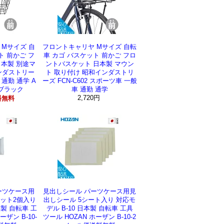
Mサイズ 自
フロントキャリヤ Mサイズ 自転
ト 前かご フ
車 カゴ バスケット 前かご フロ
本製 別途マ
ントバスケット 日本製 マウン
ンダストリー
ト 取り付け 昭和インダストリ
K 通勤 通学 A
ーズ FCN-C602 スポーツ車 一般
 ブラック
車 通勤 通学
2,720円
料無料
ーツケース用
見出しシール パーツケース用見
セット2個入り
出しシール 5シート入り 対応モ
本製 自転車 工
デル B-10 日本製 自転車 工具
ーザン B-10-
ツール HOZAN ホーザン B-10-2