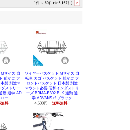
1件 ～ 60件 (全 5,167件)
>
Mサイズ 自
ワイヤーバスケット Mサイズ 自
ト 前かご フ
転車 カゴ バスケット 前かご フ
本製 別途マ
ロントバスケット 日本製 別途
ンダストリー
マウント必要 昭和インダストリ
 通勤 通学 AD
ーズ BRMA-B302 BLK 通勤 通
ルバー
学 ADVANS+f ブラック
4,600円
料無料
送料無料