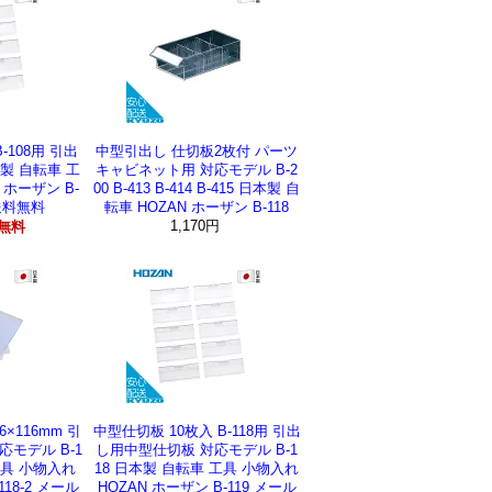
-108用 引出
中型引出し 仕切板2枚付 パーツ
製 自転車 工
キャビネット用 対応モデル B-2
 ホーザン B-
00 B-413 B-414 B-415 日本製 自
送料無料
転車 HOZAN ホーザン B-118
1,170円
無料
×116mm 引
中型仕切板 10枚入 B-118用 引出
モデル B-1
し用中型仕切板 対応モデル B-1
工具 小物入れ
18 日本製 自転車 工具 小物入れ
118-2 メール
HOZAN ホーザン B-119 メール