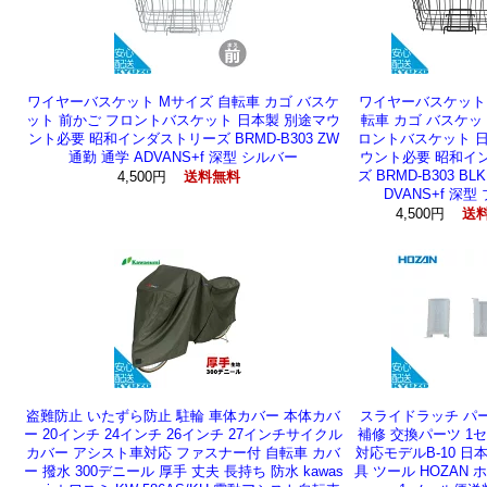
ワイヤーバスケット Mサイズ 自転車 カゴ バスケ
ワイヤーバスケット 
ット 前かご フロントバスケット 日本製 別途マウ
転車 カゴ バスケッ
ント必要 昭和インダストリーズ BRMD-B303 ZW
ロントバスケット 日
通勤 通学 ADVANS+f 深型 シルバー
ウント必要 昭和イ
ズ BRMD-B303 BL
4,500円
送料無料
DVANS+f 深型
4,500円
送
盗難防止 いたずら防止 駐輪 車体カバー 本体カバ
スライドラッチ パ
ー 20インチ 24インチ 26インチ 27インチサイクル
補修 交換パーツ 1
カバー アシスト車対応 ファスナー付 自転車 カバ
対応モデルB-10 日
ー 撥水 300デニール 厚手 丈夫 長持ち 防水 kawas
具 ツール HOZAN ホ