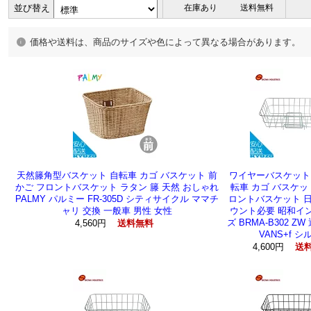
並び替え
在庫あり
送料無料
価格や送料は、商品のサイズや色によって異なる場合があります。
天然籐角型バスケット 自転車 カゴ バスケット 前
ワイヤーバスケット 
かご フロントバスケット ラタン 籐 天然 おしゃれ
転車 カゴ バスケッ
PALMY パルミー FR-305D シティサイクル ママチ
ロントバスケット 日
ャリ 交換 一般車 男性 女性
ウント必要 昭和イ
ズ BRMA-B302 ZW
4,560円
送料無料
VANS+f シ
4,600円
送