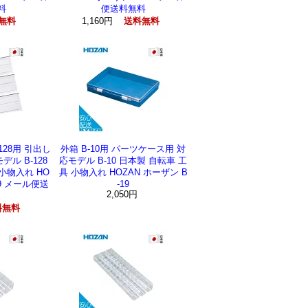
料
便送料無料
1,160円
無料
送料無料
128用 引出し
外箱 B-10用 パーツケース用 対
ル B-128
応モデル B-10 日本製 自転車 工
小物入れ HO
具 小物入れ HOZAN ホーザン B
29 メール便送
-19
2,050円
料無料