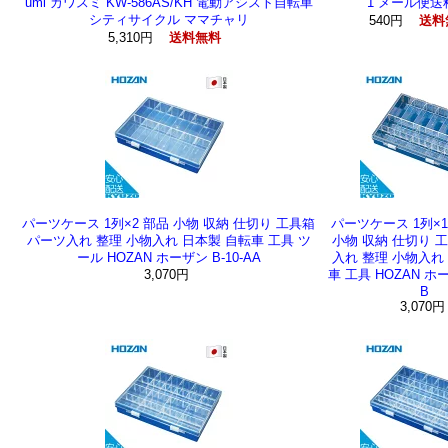
umi カワスミ KW-586AS/KH 電動アシスト自転車
1 メール便送
シティサイクル ママチャリ
540円
送料
5,310円
送料無料
パーツケース 1列×2 部品 小物 収納 仕切り 工具箱
パーツケース 1列×1
パーツ入れ 整理 小物入れ 日本製 自転車 工具 ツ
小物 収納 仕切り 
ール HOZAN ホーザン B-10-AA
入れ 整理 小物入れ
3,070円
車 工具 HOZAN ホー
B
3,070