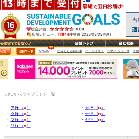
> ブランド一覧
カテゴリトップ
・
ア行 （
）
・
カ行 （
）
・
タ行 （
）
・
ナ行 （
）
・
マ行 （
）
・
ヤ行 （
）
・
ワ行 （
）