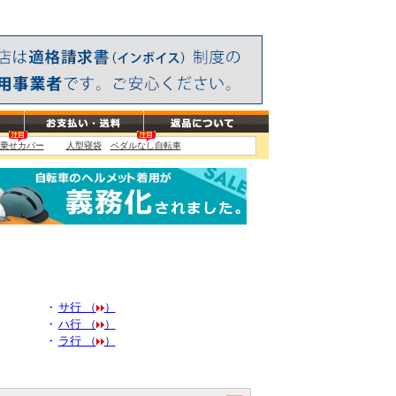
・
サ行 （
）
・
ハ行 （
）
・
ラ行 （
）