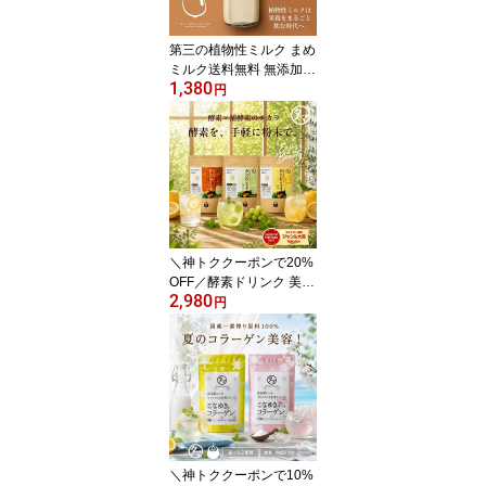
テインパウダー
第三の植物性ミルク まめ
ミルク送料無料 無添加
1,380
大豆生まれの人と環境に
円
優しい、次世代の植物性
ミルクパウダー | 豆乳 お
買い物マラソン
＼神トククーポンで20%
OFF／酵素ドリンク 美粉
2,980
屋 みらいのこうそ 100,0
円
00mg 砂糖不使用 長期熟
成酵素と酵母・麹も配合|
酵素 ドリンク サプリ フ
ァスティング 断食 酵素
ダイエット サプリメント
ビタミン
＼神トククーポンで10%