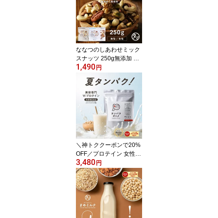
料無料 おさかな プロテ
イン DHA EPA 健康 スイ
ーツ ポイント消化 お中
元 プチギフト おつまみ
お買い物マラソン
ななつのしあわせミック
スナッツ 250g無添加 選
1,490
べる 無塩 or 有塩 送料無
円
料アーモンド ・クルミ・
カシューナッツ・マカデ
ミア・ピスタチオ・ピー
カンナッツなど7種類が
楽しめる贅沢ナッツ。お
買い物マラソン
＼神トククーポンで20%
OFF／プロテイン 女性
3,480
タンパクオトメ 送料無料
円
女性用 国内生産 ホエイ
プロテイン ソイプロテイ
ン W配合 25種の美容成
分 高タンパク低糖質 プ
ロテイン ダイエット 置
き換え 完全栄養食 プロ