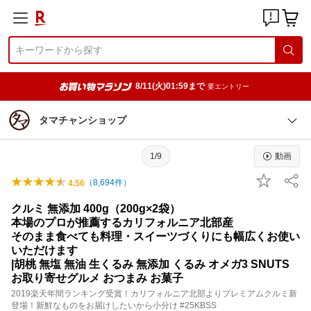
8/11(火)01:59まで
要エントリー
タマチャンショップ
1/9
動画
（
8,694
件）
4.56
クルミ 無添加 400g（200g×2袋）
本場のプロが推薦するカリフォルニア北部産
そのまま食べても料理・スイーツづくりにも幅広くお使い
いただけます
|胡桃 無塩 無油 生くるみ 無添加 くるみ オメガ3 SNUTS
お取り寄せグルメ おつまみ お菓子
2019楽天年間ランキング受賞！カリフォルニア北部よりプレミアムクルミ新
登場！新鮮なものをお届けしたいから小分け #25KBSS