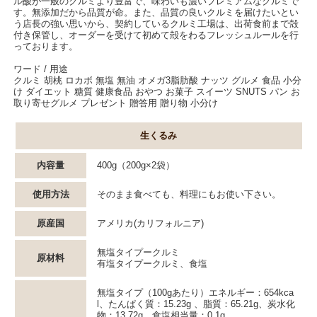
ル酸が一般のクルミより豊富で、味わいも濃いプレミアムなクルミで
す。無添加だから品質が命。また、品質の良いクルミを届けたいとい
う店長の強い思いから、契約しているクルミ工場は、出荷食前まで殻
付き保管し、オーダーを受けて初めて殻をわるフレッシュルールを行
っております。
ワード / 用途
クルミ 胡桃 ロカボ 無塩 無油 オメガ3脂肪酸 ナッツ グルメ 食品 小分
け ダイエット 糖質 健康食品 おやつ お菓子 スイーツ SNUTS パン お
取り寄せグルメ プレゼント 贈答用 贈り物 小分け
生くるみ
内容量
400g（200g×2袋）
使用方法
そのまま食べても、料理にもお使い下さい。
原産国
アメリカ(カリフォルニア)
無塩タイプークルミ
原材料
有塩タイプークルミ、食塩
無塩タイプ（100gあたり）エネルギー：654kca
l、たんぱく質：15.23g 、脂質：65.21g、炭水化
物：13.72g、食塩相当量：0.1g