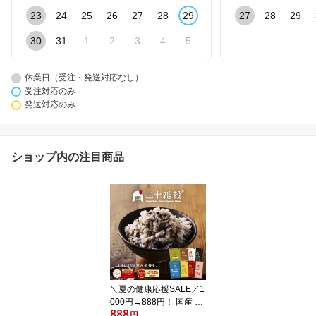
23
24
25
26
27
28
29
27
28
29
30
31
1
2
3
4
5
休業日（受注・発送対応なし）
受注対応のみ
発送対応のみ
ショップ内の注目商品
＼夏の健康応援SALE／1
000円→888円！ 国産 雑
888
穀米「三十雑穀」タマチ
円