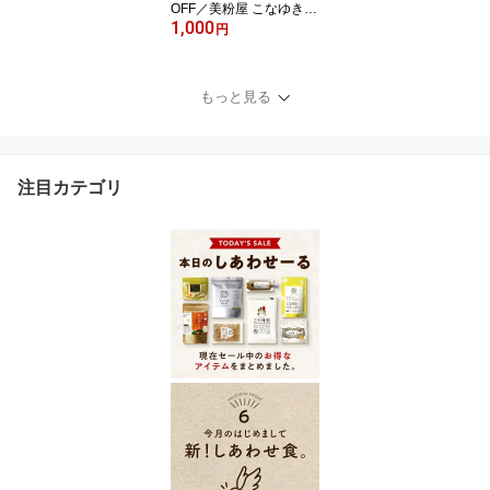
OFF／美粉屋 こなゆきコ
1,000
ラーゲン 100000mg 一
円
番搾りの高純度コラーゲ
ン(低糖質・低脂質)コラ
ーゲンパウダー 1000円
もっと見る
ポッキリ 送料無料 | 国産
100％ 粉末 サプリ コラ
ーゲンドリンク 高純度低
分子コラーゲンペプチド
注目カテゴリ
国内製造 高プロテイン