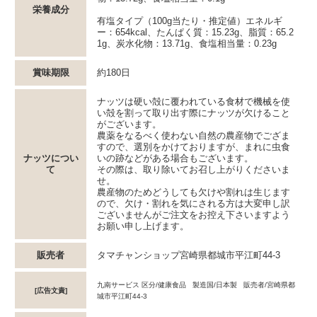
栄養成分
有塩タイプ（100g当たり・推定値）エネルギ
ー：654kcal、たんぱく質：15.23g、脂質：65.2
1g、炭水化物：13.71g、食塩相当量：0.23g
賞味期限
約180日
ナッツは硬い殻に覆われている食材で機械を使
い殻を割って取り出す際にナッツが欠けること
がございます。
農薬をなるべく使わない自然の農産物でござま
すので、選別をかけておりますが、まれに虫食
ナッツについ
いの跡などがある場合もございます。
て
その際は、取り除いてお召し上がりくださいま
せ。
農産物のためどうしても欠けや割れは生じます
ので、欠け・割れを気にされる方は大変申し訳
ございませんがご注文をお控え下さいますよう
お願い申し上げます。
販売者
タマチャンショップ宮崎県都城市平江町44-3
九南サービス 区分/健康食品 製造国/日本製 販売者/宮崎県都
[広告文責]
城市平江町44-3