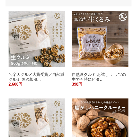
＼楽天グルメ大賞受賞／自然派
自然派クルミ お試し ナッツの
クルミ 無添加-8…
中でも特にビタ…
2,600円
398円