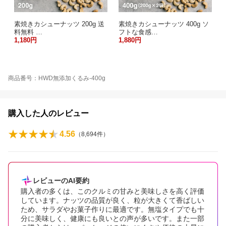
素焼きカシューナッツ 200g 送
素焼きカシューナッツ 400g ソ
料無料 …
フトな食感…
1,180円
1,880円
商品番号：HWD無添加くるみ-400g
購入した人のレビュー
4.56
（
8,694
件）
レビューのAI要約
購入者の多くは、このクルミの甘みと美味しさを高く評価
しています。ナッツの品質が良く、粒が大きくて香ばしい
ため、サラダやお菓子作りに最適です。無塩タイプでも十
分に美味しく、健康にも良いとの声が多いです。また一部