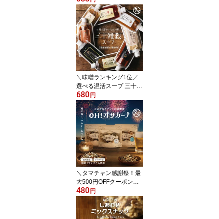
ャンショップの30雑穀米
1000円ポッキリ 送料無
料 1日30品目の栄養を実
現 もち麦 国産 大麦 丁寧
な暮らし タマチャンショ
ップ 酵素玄米 食物繊維
タンパク質
＼味噌ランキング1位／
選べる温活スープ 三十雑
680
穀みそスープ＆旨辛のチ
円
ゲスープ＆薬膳スープ三
十雑穀と老舗味噌屋から
生まれた本格スープ 化学
調味料・着色料・保存料
不使用｜出汁 即席 麻辣
湯 三十雑穀スープ
＼タマチャン感謝祭！最
大500円OFFクーポン／
480
小魚アーモンド こざかな
円
アーモンド アーモンドフ
ィッシュ おやつ OH！オ
サカーナ | カルシウム 送