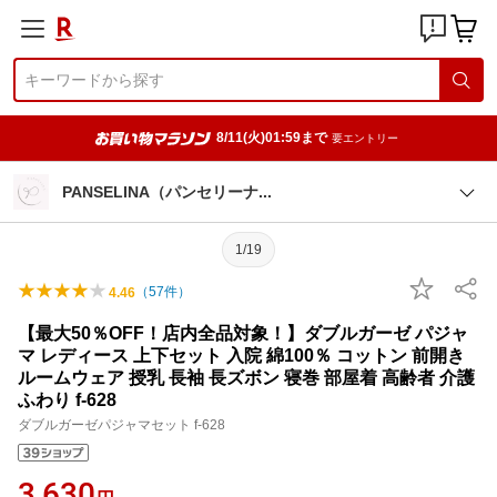
8/11(火)01:59まで
要エントリー
PANSELINA（パンセリー
ナ
1/19
（
57
件）
4.46
【最大50％OFF！店内全品対象！】ダブルガーゼ パジャ
マ レディース 上下セット 入院 綿100％ コットン 前開き
ルームウェア 授乳 長袖 長ズボン 寝巻 部屋着 高齢者 介護
ふわり f-628
ダブルガーゼパジャマセット f-628
3,630