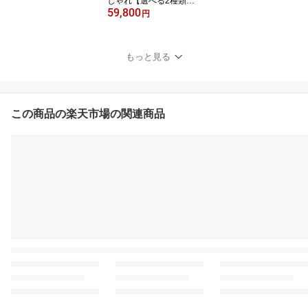
しゃれ【選べる2種類】7
59,800
号 おぼんde兜 Neoシリ
円
ーズ（銀白/琥珀）五月人
形 コンパクト おしゃれ
もっと見る
この商品の楽天市場の関連商品