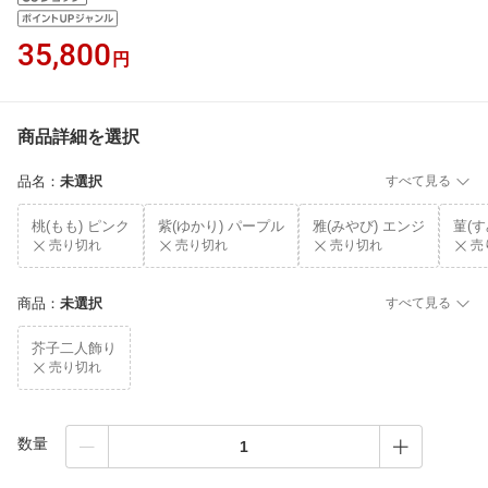
35,800
円
商品詳細を選択
品名
：
未選択
すべて見る
桃(もも) ピンク
紫(ゆかり) パープル
雅(みやび) エンジ
菫(す
売り切れ
売り切れ
売り切れ
売
商品
：
未選択
すべて見る
芥子二人飾り
売り切れ
数量