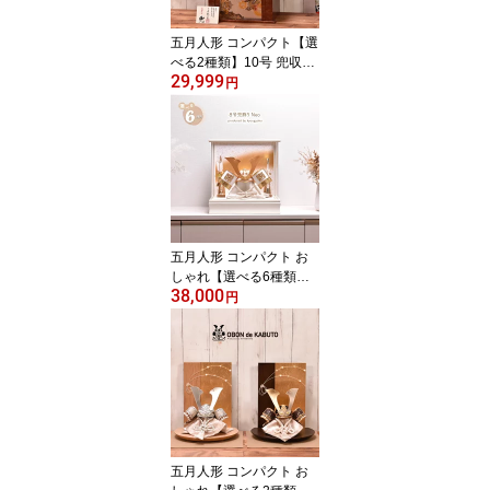
五月人形 コンパクト【選
べる2種類】10号 兜収納
29,999
飾り（穂高・武蔵）間口
円
41cm 五月人形 コンパク
ト 兜収納飾り
五月人形 コンパクト お
しゃれ【選べる6種類】
38,000
選べる兜飾り Neo（大鍬
円
形・伊達・上杉・徳川）
間口35cm五月人形 ケー
ス飾り コンパクト【送料
無料】
五月人形 コンパクト お