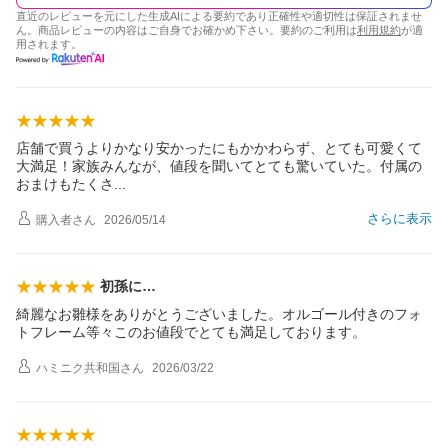
直近のレビューを元にした生成AIによる要約であり正確性や適切性は保証されませ
ん。商品レビューの内容はご自身でお確かめ下さい。要約のご利用は
利用規約
が適
用されます。
店舗で買うよりかなり安かったにもかかわらず、とても可愛くて
大満足！家族みんなが、値段を聞いてとても驚いていた。付属の
おまけもたく
さ
さらに表示
購入者
さん
2026/05/14
初孫に…
綺麗なお雛様をありがとうございました。オルゴール付きのフォ
トフレーム等々このお値段でとても満足しております。
ハミニク共和国
さん
2026/03/22