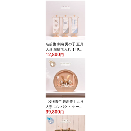
入れ【選べる6種類 刺
繍名入れ旗（小）】 高さ
38cm【送料無料】
名前旗 刺繍 男の子 五月
人形 刺繍名入れ【 印
12,800
伝 双葉葵 】 高さ39cm
円
【送料無料】
【令和8年 最新作】五月
人形 コンパクト ケース
39,800
飾り【選べる4種類】3号
円
白木 丸型（ミニ）アクリ
ルケース 間口30cm 子供
の日 初節句 端午の節句 5