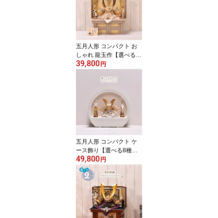
月人形
五月人形 コンパクト お
しゃれ 龍玉作【選べる3
39,800
種類】白金之兜 兜収納飾
円
り 間口41cm（大鍬形・
伊達・徳川）五月人形 コ
ンパクト 収納飾り 兜飾
り【送料無料】
五月人形 コンパクト ケ
ース飾り【選べる8種
49,800
類】5号 KABUTO 丸型ア
円
クリルケース 大鍬形/伊
達政宗/上杉謙信 間口39.
5cm 子供の日 初節句 端
午の節句 5月人形