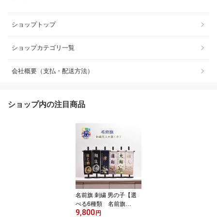
ショップトップ
ショップカテゴリ一覧
会社概要（支払・配送方法）
ショップ内の注目商品
名前旗 刺繍 男の子【選
べる6種類 名前旗
9,800
（小）】五月人形 刺繍名
円