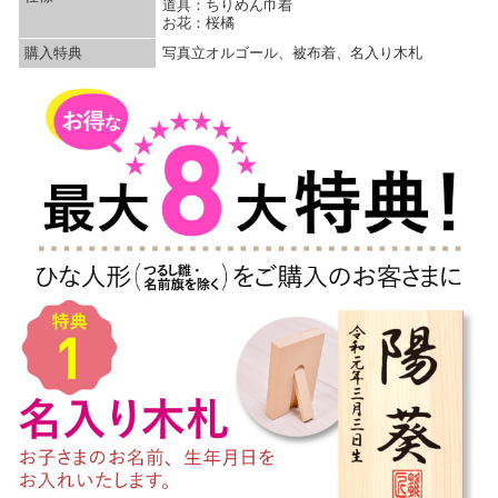
道具：ちりめん巾着
お花：桜橘
購入特典
写真立オルゴール、被布着、名入り木札