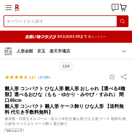
8/11(火)01:59まで
要エントリー
人形会館 京玉 楽天市場店
1/18
（
373
件）
4.87
雛人形 コンパクト ひな人形 雛人形 おしゃれ【選べる4種
類】選べるおひな（もも・ゆかり・みやび・すみれ） 間
口49cm
雛人形 コンパクト 雛人形 ケース飾り ひな人形 【送料無
料 代引き手数料無料】
被布着・写真立オルゴール・名入り木札付 雛人形 ひな人形 ケース 初節句 桃
の節句 ケース入り ケース飾り 親王飾り