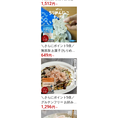
1,512
［選べる2袋・4袋・12
円
～
袋］お中元 有機JAS認定
グルテンフリー 無添加
オーガニック 有機そば
さばそば 鯖蕎麦 乾麺 本
田商店 森野義 きょうの
おだし 年越しそば
＼さらにポイント5倍／
無添加 お菓子 [ちりめん
649
じゃこチップス 6g 選べ
円
～
る数量（1袋 2袋 3袋）]
そのまま食べる こどもの
おやつ ちりめんじゃこ
そのまんまちりめん しら
すせんべい ちりめんせん
べい 健康 国産 カルシウ
ム おやつ きょうのおだ
し 森野義
＼さらにポイント5倍／
グルテンフリー お好み焼
1,296
き粉 200g 選べる 2袋・3
円
～
袋 国産米粉100％ 無添加
小麦粉不使用 だし入り