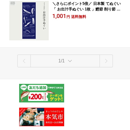
＼さらにポイント5倍／ 日本製 てぬぐい
「 お出汁手ぬぐい 1枚 」鰹節 削り節 手
拭い 綿100％ コットン なめらか 柔らか
1,001
送料無料
円
33×90cm ベビー 赤ちゃん 手ぬぐい洗顔
キッチン 料理 お風呂 送料無料 きょう
のおだし 京のおだし おだし お出汁 鰹
節柄 森野義
1/1