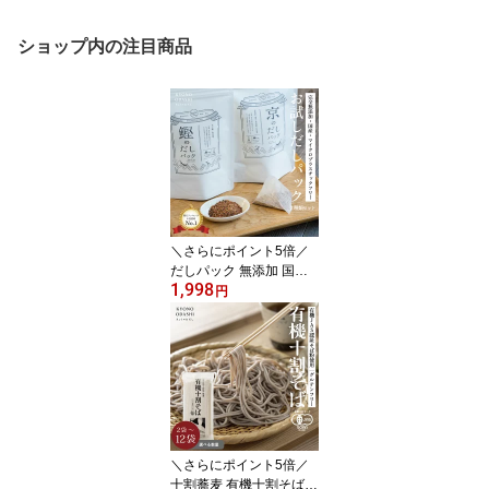
ショップ内の注目商品
＼さらにポイント5倍／
だしパック 無添加 国産
1,998
離乳食 お試しだしパック
円
2種類セット 出汁パック
天然だし 食塩不使用 酵
母エキス不使用 赤ちゃん
植物由来不織布 マイクロ
プラスチックフリー 食育
京のだしパック きょうの
おだし 森野義
＼さらにポイント5倍／
十割蕎麦 有機十割そば