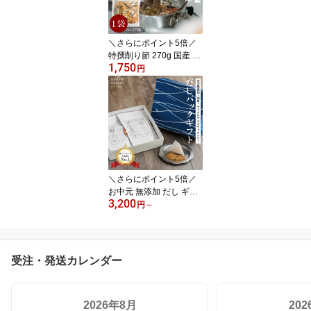
し 森野義
＼さらにポイント5倍／
特撰削り節 270g 国産 無
1,750
添加 混合削り節 だし用
円
削り節 天然だし 離乳食
食育 食塩不使用 酵母エ
キス不使用 無塩 鰹節 さ
ば節 いわし節 出汁 京都
きょうのおだし 京のおだ
し 森野義
＼さらにポイント5倍／
お中元 無添加 だし ギフ
3,200
ト 国産 食塩不使用 京都
円
～
の削り節屋 だしパック
食品 メッセージカード付
熨斗対応 きょうのおだし
内祝い 出産祝い 離乳食
受注・発送カレンダー
父の日 森野義 ソーシャ
ルギフト
2026年8月
20