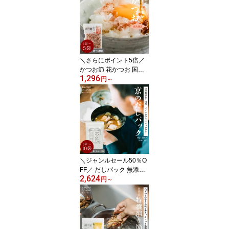
国産 米粉 お好み焼き た
こ焼き粉 化学調味料不使
用 膨張剤不使用 きょう
のおだし 森野義
＼さらにポイント5倍／
かつお節 花かつお 国産
1,296
花鰹 50g 【お出汁にもト
円
～
ッピングにも使える花か
つお 1袋・2袋・5袋 】無
添加 だし トッピング お
好み焼き たこ焼き お吸
い物 そばつゆ 離乳食 京
都 1970年創業 削り節屋
きょうのおだし 森野義
＼ジャンルセール50％O
FF／ だしパック 無添加
2,624
離乳食 国産 京のだしパ
円
～
ック 10g×12包 選べる数
量（3袋・5袋・10袋）食
塩不使用 酵母エキス不使
用 赤ちゃん 植物由来不
織布 京都 きょうのおだ