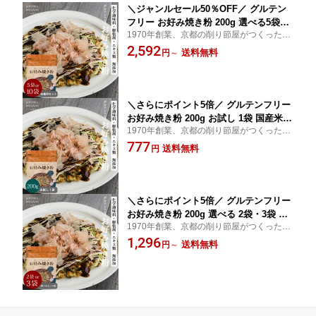
＼ジャンルセール50％OFF／ グルテン
フリー お好み焼き粉 200g 選べる5袋・
1970年創業、京都の削り節屋がつくった無
10袋 国産米粉100％ 無添加 小麦粉不使
添加お好み焼き粉。4種の削り節と昆布のお
2,592
用 だし入り 国産 米粉 お好み焼き たこ
送料無料
円
～
出汁が香る、国産米粉100％のグルテンフ
焼き粉 化学調味料不使用 膨張剤不使用
リー仕立てです。
きょうのおだし 森野義
＼さらにポイント5倍／ グルテンフリー
お好み焼き粉 200g お試し 1袋 国産米粉
1970年創業、京都の削り節屋がつくった無
100％ 無添加 小麦粉不使用 だし入り 国
添加お好み焼き粉。4種の削り節と昆布のお
777
産 米粉 お好み焼き たこ焼き粉 化学調
送料無料
円
出汁が香る、国産米粉100％のグルテンフ
味料不使用 膨張剤不使用 きょうのおだ
リー仕立てです。
し 森野義
＼さらにポイント5倍／ グルテンフリー
お好み焼き粉 200g 選べる 2袋・3袋 国
1970年創業、京都の削り節屋がつくった無
産米粉100％ 無添加 小麦粉不使用 だし
添加お好み焼き粉。4種の削り節と昆布のお
1,296
入り 国産 米粉 お好み焼き たこ焼き粉
送料無料
円
～
出汁が香る、国産米粉100％のグルテンフ
化学調味料不使用 膨張剤不使用 きょう
リー仕立てです。
のおだし 森野義