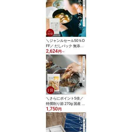
つお 1袋・2袋・5袋 】無
添加 だし トッピング お
好み焼き たこ焼き お吸
い物 そばつゆ 離乳食 京
都 1970年創業 削り節屋
きょうのおだし 森野義
＼ジャンルセール50％O
FF／ だしパック 無添加
2,624
離乳食 国産 京のだしパ
円
～
ック 10g×12包 選べる数
量（3袋・5袋・10袋）食
塩不使用 酵母エキス不使
用 赤ちゃん 植物由来不
織布 京都 きょうのおだ
し 森野義
＼さらにポイント5倍／
特撰削り節 270g 国産 無
1,750
添加 混合削り節 だし用
円
削り節 天然だし 離乳食
食育 食塩不使用 酵母エ
キス不使用 無塩 鰹節 さ
ば節 いわし節 出汁 京都