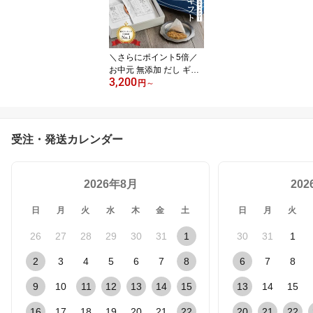
きょうのおだし 京のおだ
し 森野義
＼さらにポイント5倍／
お中元 無添加 だし ギフ
3,200
ト 国産 食塩不使用 京都
円
～
の削り節屋 だしパック
食品 メッセージカード付
熨斗対応 きょうのおだし
内祝い 出産祝い 離乳食
受注・発送カレンダー
父の日 森野義 ソーシャ
ルギフト
2026年8月
20
日
月
火
水
木
金
土
日
月
火
26
27
28
29
30
31
1
30
31
1
2
3
4
5
6
7
8
6
7
8
9
10
11
12
13
14
15
13
14
15
16
17
18
19
20
21
22
20
21
22