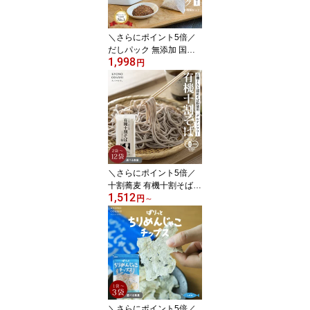
＼さらにポイント5倍／
だしパック 無添加 国産
1,998
離乳食 お試しだしパック
円
2種類セット 出汁パック
天然だし 食塩不使用 酵
母エキス不使用 赤ちゃん
植物由来不織布 マイクロ
プラスチックフリー 食育
京のだしパック きょうの
おだし 森野義
＼さらにポイント5倍／
十割蕎麦 有機十割そば
1,512
［選べる2袋・4袋・12
円
～
袋］お中元 有機JAS認定
グルテンフリー 無添加
オーガニック 有機そば
さばそば 鯖蕎麦 乾麺 本
田商店 森野義 きょうの
おだし 年越しそば
＼さらにポイント5倍／