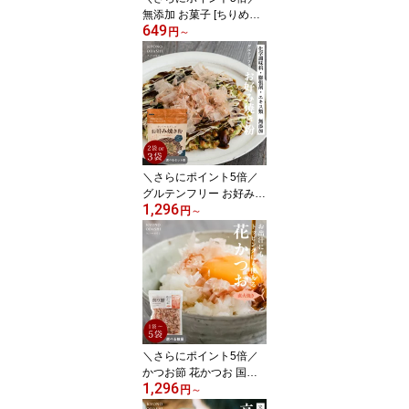
無添加 お菓子 [ちりめん
649
じゃこチップス 6g 選べ
円
～
る数量（1袋 2袋 3袋）]
そのまま食べる こどもの
おやつ ちりめんじゃこ
そのまんまちりめん しら
すせんべい ちりめんせん
べい 健康 国産 カルシウ
ム おやつ きょうのおだ
し 森野義
＼さらにポイント5倍／
グルテンフリー お好み焼
1,296
き粉 200g 選べる 2袋・3
円
～
袋 国産米粉100％ 無添加
小麦粉不使用 だし入り
国産 米粉 お好み焼き た
こ焼き粉 化学調味料不使
用 膨張剤不使用 きょう
のおだし 森野義
＼さらにポイント5倍／
かつお節 花かつお 国産
1,296
花鰹 50g 【お出汁にもト
円
～
ッピングにも使える花か