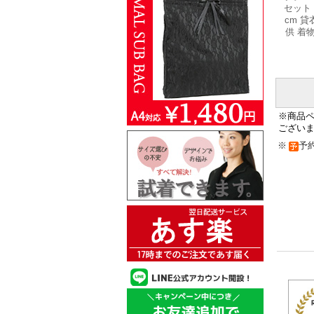
セット 
cm 貸
供 着
※商品
ござい
※
予