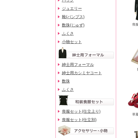
バッグ
ジュエリー
靴(パンプス)
数珠(じゅず)
ふくさ
小物セット
紳士用フォーマル
紳士用カシミヤコート
数珠
ふくさ
喪服セット(仕立上り)
喪服セット(仕立別)