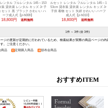
レンタル フルレンタル 145～153
ルセット レンタル フルレンタル 145～1
衣装 貸衣裳 レンタル キッズ Jr 子
53cm 貸衣装 貸衣裳 レンタル キッズ Jr
物 セット 黒 ブラック かわいい ハ
子供 着物 セット 矢絣 かわいい ハーフ
ーフ成人式【jr-h008】
成人式【jr-h010】
18,800円
18,800円
送料無料
送料無料
1件 ～ 3件 (全 3件)
ページの更新が定期的に行われているため、検索結果が実際の商品ページの内
ます。ご注意ください。
約商品
定期購入商品
頒布会商品