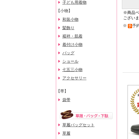
子ども用着物
【小物】
※商品
ござい
和装小物
※
予
髪飾り
襦袢・肌着
着付け小物
バッグ
ショール
七五三小物
アクセサリー
【帯】
袋帯
草履バッグセット
草履