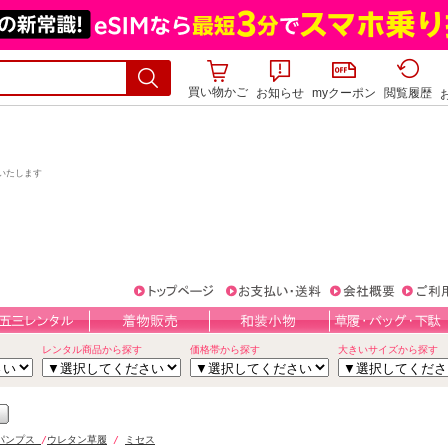
買い物かご
お知らせ
myクーポン
閲覧履歴