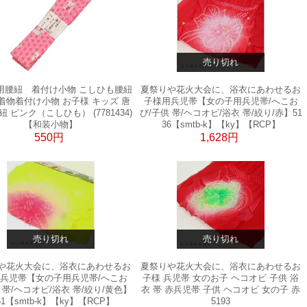
売り切れ
用腰紐 着付け小物 こしひも腰紐
夏祭りや花火大会に、浴衣にあわせるお
着物着付け小物 お子様 キッズ 唐
子様用兵児帯【女の子用兵児帯/へこお
紐 ピンク（こしひも） (7781434)
び/子供 帯/ヘコオビ/浴衣 帯/絞り/赤】51
【和装小物】
36【smtb-k】【ky】【RCP】
550円
1,628円
売り切れ
売り切れ
や花火大会に、浴衣にあわせるお
夏祭りや花火大会に、浴衣にあわせるお
兵児帯【女の子用兵児帯/へこお
子様 兵児帯 女のお子 ヘコオビ 子供 浴
 帯/ヘコオビ/浴衣 帯/絞り/黄色】
衣 帯 赤兵児帯 子供 ヘコオビ 女の子 赤
51【smtb-k】【ky】【RCP】
5193