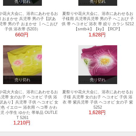
売り切れ
売り切れ
や花火大会に、浴衣にあわせるお
夏祭りや花火大会に、浴衣にあわせるお
 おまかせ 兵児帯 男の子【訳あ
子様用 兵児帯兵児帯 男の子 へこおび 子
児帯 男の子 おまかせ ┃へこおび
供 帯 ヘコオビ 浴衣 帯 絞り カラシ 5212
子供 浴衣帯 (5203）
【smtb-k】【ky】【RCP】
660円
1,628円
売り切れ
売り切れ
や花火大会に、浴衣にあわせるお
夏祭りや花火大会に、浴衣にあわせるお
兵児帯 女のお子 ヘコオビ 子供 浴
子様 兵児帯 女のお子 ヘコオビ 子供 浴
【訳あり】兵児帯 子供 ヘコオビ 女
衣 帯 紫兵児帯 子供 ヘコオビ 女の子 紫
黄色 イエロー 浴衣用 ヘコ帯 かわ
5252
1,628円
児 小学生 ゆかた 帯単品 OUTLE
T 5261
1,210円