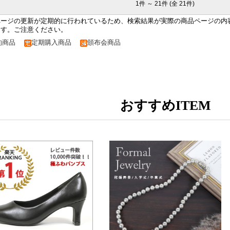
1件 ～ 21件 (全 21件)
ページの更新が定期的に行われているため、検索結果が実際の商品ページの内
ます。ご注意ください。
約商品
定期購入商品
頒布会商品