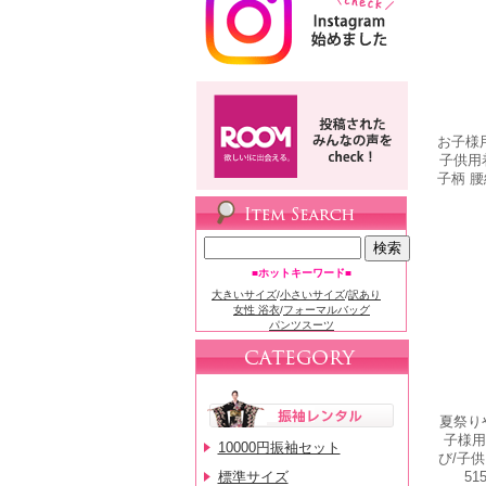
お子様
子供用
子柄 腰
■ホットキーワード■
大きいサイズ
/
小さいサイズ
/
訳あり
女性 浴衣
/
フォーマルバッグ
パンツスーツ
夏祭り
子様用
10000円振袖セット
び/子供
標準サイズ
51