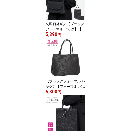
ン 3E フォーマル パンプ
ス 黒 喪服 靴 冠婚葬祭 ビ
ジネスシューズ 痛くない
疲れない 歩きやすい 広
＼即日発送／【ブラック
幅 EEE
フォーマル バッグ】【フ
5,390
ォーマル バッグ 弔事】
円
【喪服 バッグ】【冠婚葬
祭 バッグ】【フォーマル
バッグ 黒】【フォーマル
バッグ ブラック】【カバ
ン 葬儀】 喪服 バッグ レ
ディース 袱紗 サブバッ
グ かわいい 3点セット お
葬式 入学式 慶弔両用 67
【ブラックフォーマル バ
61
ッグ】【フォーマル バッ
6,800
グ】【喪服 バッグ】【冠
円
婚葬祭 バッグ】【フォー
マル バッグ 黒】【フォ
ーマル バッグ ブラッ
ク】【ブラックフォーマ
ル バッグ 日本製】カバ
ン 葬儀 お葬式 喪服 バッ
グ レディース 【フォー