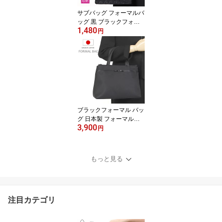
マルバッグ 大きめ】（6
サブバッグ フォーマルバ
791)
ッグ 黒 ブラックフォー
1,480
マル バッグ フォーマル
円
バッグ 弔事 喪服 バッグ
冠婚葬祭 バッグ ブラッ
ク カバン 葬儀 喪服 バッ
グ レディース 卒業式 卒
園式 入学式 入園式 結婚
式 お受験 トート バッグ
レース A4対応 サブバッ
グ 慶弔両用 6864
ブラックフォーマル バッ
グ 日本製 フォーマルバ
3,900
ッグ 黒 大きめ 【喪服 バ
円
ッグ】【冠婚葬祭 バッ
グ】【フォーマル バッグ
ブラック】【喪服 バッグ
もっと見る
レディース】フォーマル
バッグ 大きいサイズ 葬
儀 法事 入学式 卒園式 七
五三 お受験 トート バッ
注目カテゴリ
グ 弔事 慶事 女性（687
4)