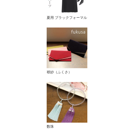
夏用 ブラックフォーマル
袱紗（ふくさ）
数珠