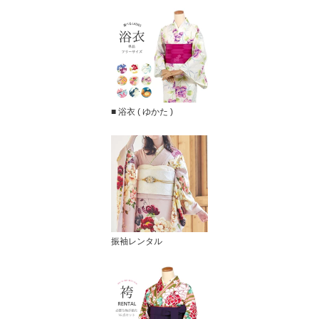
■ 浴衣 ( ゆかた )
振袖レンタル