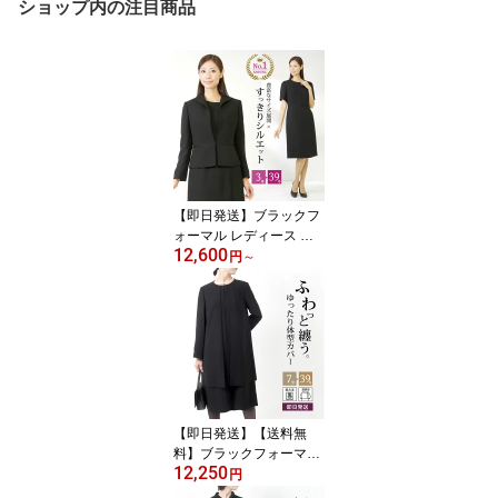
ショップ内の注目商品
【即日発送】ブラックフ
ォーマル レディース 喪
12,600
服 女性 礼服 大きいサイ
円
～
ズ【3号〜39号】アンサ
ンブル フォーマル ワン
ピース フォーマル 小さ
いサイズ スーツ ウィン
グカラー オールシーズン
葬儀 法事 卒業式 冠婚葬
祭 スーツ 黒 30代 40代 5
0代 60代【送料無料】(1
【即日発送】【送料無
0AT106)
料】ブラックフォーマル
12,250
ワンピース 喪服 レディ
円
ース 大きいサイズ ブラ