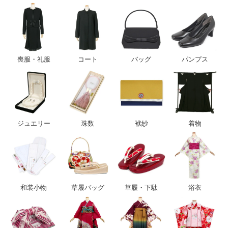
喪服・礼服
コート
バッグ
パンプス
ジュエリー
珠数
袱紗
着物
和装小物
草履バッグ
草履・下駄
浴衣