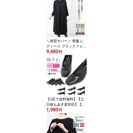
ックフォーマル 前開き
体型カバー 礼服 女性 授
乳対応 ノーカラー 冠婚
葬祭 スーツ ゆったり ミ
セス 楽ちん 葬儀 法事 卒
業式 スーツ (7号-39号) 3
0代 40代 50代 60代 T27
＼体型カバー／ 喪服 レ
4
ディース ブラックフォー
9,480
マル ワンピース 前開き
円
礼服 女性 ゆったり 大き
いサイズ 冠婚葬祭 スー
ツ 黒 ミセス 春 夏 秋 冬
オールシーズン 葬儀 お
葬式 法事 卒業式 卒園式
ワンピース 母親 洗える
M L LL 3L 30代 40代 50
代 60代 t375【送料無
【3足で送料無料】【土
料】
日祝もあす楽対応】【ふ
1,980
かふかクッション】 21.
円
0〜26cm P005 ブラック
フォーマル パンプス リ
クルート パンプス 通勤
ビジネス 低反発クッショ