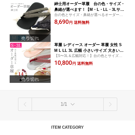
紳士用オーダー草履 台の色・サイズ・
鼻緒が選べます！【M・L・LL・3Lサイ
台の色とサイズ・鼻緒が選べるオーダー草
ズ対応】【ぞうり/草履 男物】【大きい
履！！
8,690
サイズ 対応】z0003【smtb-k】【ky】
送料無料
円
【RCP】
草履 レディース オーダー 草履 女性 S
M L LL 3L 広幅 小さいサイズ 大きいサ
【S〜3L＆広幅対応！】台の色とサイズ・
イズ 【台の色・サイズ・鼻緒が選べま
鼻緒が選べるオーダー草履！！小さいサイ
10,800
す！ オーダー草履】 ぞうり 振袖 訪問
送料無料
円
ズから 大きいサイズまで対応 4Lも別注可！
着 留袖 礼装 フォーマル 結婚式 成人式
母の日 ギフト 痛くない【大きいサイズ
も対応】(z0001）
1/1
ITEM CATEGORY