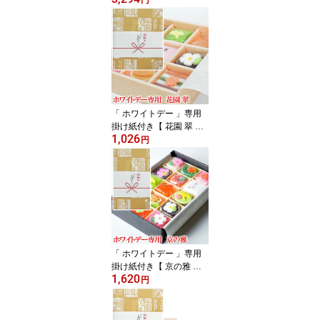
円
性 人気 ホワイトデー バ
レンタインお返し 義理チ
ョコお返し 詰合せ 詰め
合わせ セット お菓子 ス
イーツ 京都 お取り寄せ
グルメ 和スイーツ ネオ
和菓子 トレンドスイーツ
日持ち 日持ち長い
「 ホワイトデー 」専用
掛け紙付き【 花園 翠 】4
1,026
個以上(お届け先は1か
円
所）で 送料無料 和菓子
女性 人気 ホワイトデー
バレンタインお返し 義理
チョコお返し 詰め合わせ
セット お菓子 スイーツ
京都 お取り寄せ グルメ
和スイーツ ネオ和菓子
トレンドスイーツ 日持ち
「 ホワイトデー 」専用
掛け紙付き【 京の雅 】
1,620
高級 和菓子 女性 人気 ホ
円
ワイトデー バレンタイン
お返し 義理チョコお返し
詰合せ 詰め合わせ セッ