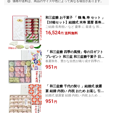
価格や送料は、商品のサイズや色によって異なる場合があります。
和三盆糖 お干菓子 「 鶴 亀 寿 セット 」
【10箱セット】結婚式 米寿 還暦 喜寿
ご結婚 長寿祝い など 慶事 に 最適 な 和三
ギフト お祝 長寿祝い プレゼント お干
盆糖 お干菓子 結婚式 米寿 還暦 喜寿 ギフト
16,524
菓子 干菓子 和三盆 おため 披露宴 内祝
送料無料
円
お祝 プレゼント 干菓子 披露宴 内祝い お菓
い 京都 お土産 お菓子 和菓子 セット 詰
子 和菓子 セット 詰め合わせ 引き出物 叙勲
め合わせ 引き出物 叙勲 お返し 敬老の
お返し
日 スイーツ デザート お茶会
「 和三盆糖 四季の風情」母の日ギフト
プレゼント 和三盆 和三盆糖干菓子 日本
春夏秋冬、豊かな自然が織り成す四季の
のお土産 結婚式 プチギフト おため お
花々。お干菓子で紡ぐ季節の移ろいをお楽
951
食い初め 披露宴 内祝い おもたせ 干菓
円
しみください。ホワイトデー お返し 敬老の
子 お干菓子 お土産 お返し お茶うけ 茶
日 ギフト プレゼント 母の日 スイーツ
菓子 お菓子 和菓子 ホワイトデー 母の
日 父の日 スイーツ 敬老の日
「 和三盆糖 千代の契り 」結婚式 披露
宴 結婚 内祝い 内祝 おため お返し 引き
結婚式 披露宴 結婚 内祝い 内祝 おため お返
出物 ギフト スイーツ 和三盆 お干菓子
し 引き出物 ギフト スイーツ 和三盆 お干菓
951
干菓子 日本のお土産 プチギフト おもた
円
子 干菓子 日本のお土産 プチギフト おもた
せ 京都 お土産 お茶うけ お菓子 和菓子
せ 京都 お土産 お茶うけお菓子 和菓子
母の日ギフト スイーツ デザート おやつ