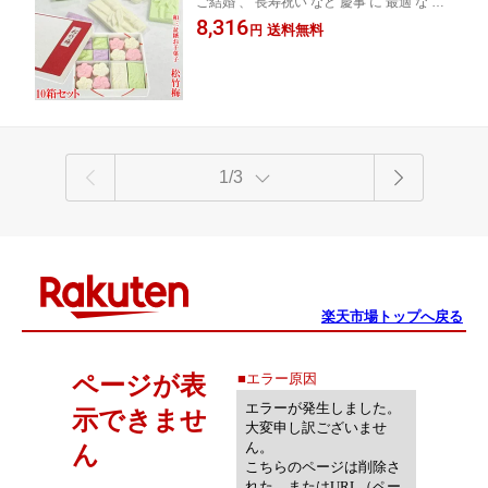
ご結婚 、 長寿祝い など 慶事 に 最適 な 和
ト お干菓子 干菓子 和三盆 和三盆糖干
三盆糖 お干菓子 の10個 セット和三盆 結婚
8,316
菓子 日本のお土産 結婚式 プチギフト
送料無料
円
式 プチギフト おため お食い初め 披露宴 内
おため お食い初め 披露宴 内祝い お茶
祝い 京都 お土産 お返し お菓子 和菓子 ギフ
会 京都 お土産 松竹梅 茶菓子 お菓子 和
ト
菓子 引き出物 お返し 叙勲
1/3