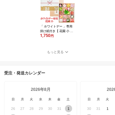
ト お菓子 スイーツ 京都
お取り寄せ グルメ 和ス
イーツ ネオ和菓子 トレ
ンドスイーツ 日持ち 日
持ち長い
「 ホワイトデー 」専用
掛け紙付き【 花園 小 】
1,750
高級 和菓子 女性 人気 ホ
円
ワイトデー バレンタイン
お返し 義理チョコお返し
詰合せ 詰め合わせ セッ
もっと見る
ト お菓子 スイーツ 京都
お取り寄せ グルメ 和ス
イーツ ネオ和菓子 トレ
ンドスイーツ 日持ち 日
受注・発送カレンダー
持ち長い
2026年8月
20
日
月
火
水
木
金
土
日
月
火
26
27
28
29
30
31
1
30
31
1