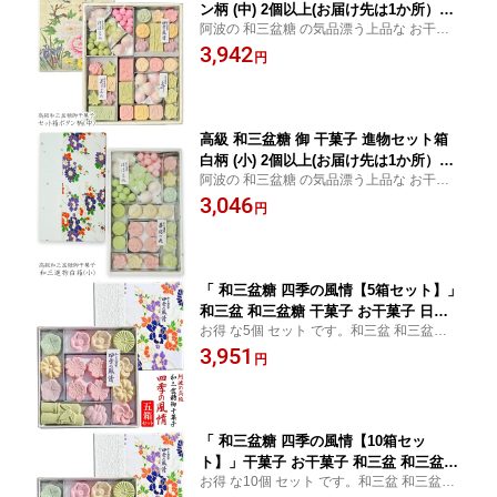
ン柄 (中) 2個以上(お届け先は1か所）で
阿波の 和三盆糖 の気品漂う上品な お干菓
送料無料 干菓子 お干菓子 ギフト プレ
子 セット お茶席 や大切な方への贈り物に
3,942
ゼント 和菓子 お歳暮 お年賀 お中元 詰
円
最適。 お中元 お歳暮 お年賀 母の日 父の日
め合わせ 和三盆 高齢者 法事 お供え お
ギフト プレゼント 叙勲 内祝い ギフト 手土
祝い 内祝い 香典返し 粗供養 お返し 父
産 干菓子
の日 母の日 敬老の日 内祝
高級 和三盆糖 御 干菓子 進物セット箱
白柄 (小) 2個以上(お届け先は1か所）で
阿波の 和三盆糖 の気品漂う上品な お干菓
送料無料 干菓子 お干菓子 ギフト プレ
子 セット お茶席 や大切な方への贈り物に
3,046
ゼント 和菓子 お歳暮 お年賀 お中元 詰
円
最適。 お中元 お歳暮 お年賀 母の日 父の日
め合わせ 和三盆 高齢者 法事 お供え お
ギフト プレゼント 叙勲 内祝い ギフト 手土
祝い 内祝い 香典返し 粗供養 お返し 父
産 干菓子
の日 母の日 敬老の日 内祝 志
「 和三盆糖 四季の風情【5箱セット】」
和三盆 和三盆糖 干菓子 お干菓子 日本
お得 な5個 セット です。和三盆 和三盆糖
のお土産 結婚式 プチギフト おため お
お干菓子 日本のお土産 結婚式 プチギフト
3,951
食い初め 披露宴 内祝い おもたせ 京都
円
おため お食い初め 披露宴 内祝い 京都 お土
お土産 お返し お茶うけ 茶菓子 お菓子
産 お返し お菓子 和菓子 ギフト 春 夏 秋 冬
和菓子 お返し ギフト プレゼント 敬老
贈答
の日 春 夏 秋 冬 贈答
「 和三盆糖 四季の風情【10箱セッ
ト】」干菓子 お干菓子 和三盆 和三盆糖
お得 な10個 セット です。和三盆 和三盆糖
お干菓子 日本のお土産 結婚式 プチギフ