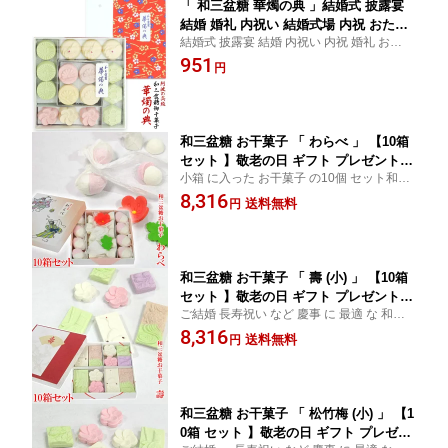
「 和三盆糖 華燭の典 」結婚式 披露宴
結婚 婚礼 内祝い 結婚式場 内祝 おため
結婚式 披露宴 結婚 内祝い 内祝 婚礼 おため
お返し 引き出物 ギフト スイーツ 和三
お返し 引き出物 ギフト スイーツ 和三盆 お
951
盆 お干菓子 干菓子 鶴 亀 菊水 縁起物 プ
円
干菓子 干菓子 鶴 亀 菊水 縁起物 プチギフト
チギフト 和菓子 スイーツ デザート wed
和菓子 スイーツ 結婚式場 wedding Weddin
ding Wedding favors 贈答
g favors
和三盆糖 お干菓子 「 わらべ 」 【10箱
セット 】敬老の日 ギフト プレゼント
小箱 に入った お干菓子 の10個 セット和三
お干菓子 干菓子 和三盆 和三盆糖干菓子
盆 和三盆糖 お干菓子 干菓子 日本のお土産
8,316
日本のお土産 結婚式 プチギフト おため
送料無料
円
結婚式 プチギフト おため お食い初め 披露
お食い初め 披露宴 内祝い おもたせ 京
宴 内祝い 京都 お土産 お返し お菓子 和菓子
都 お土産 お茶うけ 茶菓子 お茶会 和菓
ギフト
子 ホワイトデー お返し
和三盆糖 お干菓子 「 壽 (小) 」 【10箱
セット 】敬老の日 ギフト プレゼント
ご結婚 長寿祝い など 慶事 に 最適 な 和三
お干菓子 干菓子 和三盆 和三盆糖干菓子
盆糖 お干菓子 の10個 セット和三盆 結婚式
8,316
日本のお土産 結婚式 プチギフト おため
送料無料
円
プチギフト おため お食い初め 披露宴 内祝
お食い初め 披露宴 叙勲 内祝い お茶会
京都 叙勲 お返し お菓子 干菓子 和菓子 ギフ
京都 お土産 茶菓子 お菓子 和菓子 引き
ト
出物 お返し 敬老の日
和三盆糖 お干菓子 「 松竹梅 (小) 」 【1
0箱 セット 】敬老の日 ギフト プレゼン