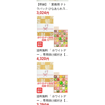
京都 セット
【即納】「 業務用 テト
ラパック ひなあられ 500
3,024
g 」 個包装 小袋 保育園
円
幼稚園 高齢者施設 介護
施設 ひな祭り ひなまつ
り お菓子 桃の節句 和菓
子 お菓子 ひなまつり 販
促商品 雛人形 ひなあら
れ 大袋 入り 箱売り お特
用 粗品 景品 チョコ イベ
ント お祝い 雛あられ
送料無料 「 ホワイトデ
ー 」専用掛け紙付き【
4,320
花園 大 】高級 和菓子 女
円
性 人気 ホワイトデー バ
レンタインお返し 義理チ
ョコお返し 詰合せ 詰め
合わせ セット お菓子 ス
イーツ 京都 お取り寄せ
グルメ 和スイーツ ネオ
和菓子 トレンドスイーツ
日持ち 日持ち長い
送料無料 「 ホワイトデ
ー 」専用掛け紙付き【
3,294
花園 中 】高級 和菓子 女