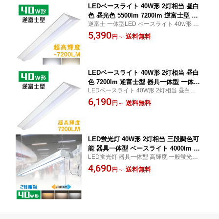
LEDベースライト 40W形 2灯相当 昼白
色 昼光色 5500lm 7200lm 逆富士型 キ
逆富士 一体型LED ベースライト 40w形 2灯
ッチン照明 器具一体型 一体型照明 天井
相当 明るい 電源内蔵型 チラツキなし 吊り
5,390
直付型 直管蛍光灯 薄型 キッチンライト
送料無料
円
～
下げ 器具一体型 昼白色 昼光色 キッチン照
防震 防虫 LED一体型蛍光灯 LED照明器
明 ダイニング用 リビング照明 天井照明 『P
具 施設用 ベース器具 ダイニング リビ
SE認証済』
ング
LEDベースライト 40W形 2灯相当 昼白
色 7200lm 逆富士型 器具一体型 一体型
LEDベースライト 40W形 2灯相当 昼白色 7
照明 天井直付型 直管蛍光灯 薄型 キッ
200lm 逆富士型
6,190
チンライト 防震 防虫 LED一体型蛍光灯
送料無料
円
～
LED照明器具 ベース照明器具 ダイニン
グ リビング照明
LED蛍光灯 40W形 2灯相当 三段調色可
能 器具一体型 ベースライト 4000lm チ
LED蛍光灯 器具一体型 高輝度 一般蛍光灯4
ェーン吊下式 配線工事不要 器具一体形
0W型 2灯相当 4000lm 三段調色 吊り下げ
4,690
直管2灯 学校 オフィス ガレージ 工場 シ
送料無料
円
～
連結可能 配線工事不要 コンセント
ョーピングモール 連結可能