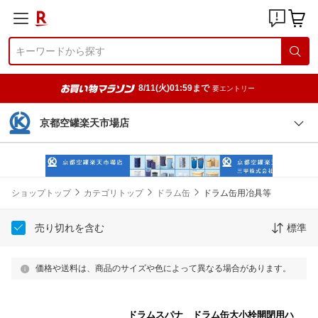
8/11(火)01:59まで
要エントリー
京都空罐楽天市場店
ショップトップ
カテゴリトップ
ドラム缶
ドラム缶用冶具等
売り切れを含む
標準
価格や送料は、商品のサイズや色によって異なる場合があります。
ドラムスパナ ドラム缶大小栓開閉用ハ