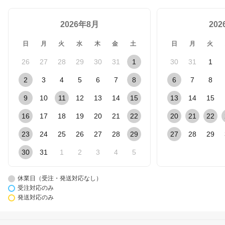
2026年8月
20
日
月
火
水
木
金
土
日
月
火
26
27
28
29
30
31
1
30
31
1
2
3
4
5
6
7
8
6
7
8
9
10
11
12
13
14
15
13
14
15
16
17
18
19
20
21
22
20
21
22
23
24
25
26
27
28
29
27
28
29
30
31
1
2
3
4
5
休業日（受注・発送対応なし）
受注対応のみ
発送対応のみ