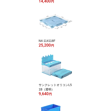
14,400
円
N4-114118F
25,200
円
サンクレットオリコンL5
1B（透明）
9,640
円