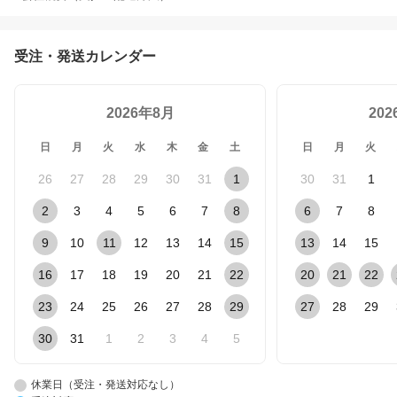
受注・発送カレンダー
2026年8月
20
日
月
火
水
木
金
土
日
月
火
26
27
28
29
30
31
1
30
31
1
2
3
4
5
6
7
8
6
7
8
9
10
11
12
13
14
15
13
14
15
16
17
18
19
20
21
22
20
21
22
23
24
25
26
27
28
29
27
28
29
30
31
1
2
3
4
5
休業日（受注・発送対応なし）