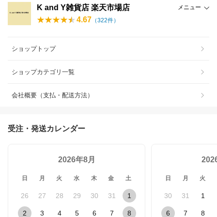
K and Y雑貨店 楽天市場店
メニュー
4.67
（
322
件）
ショップトップ
ショップカテゴリ一覧
会社概要（支払・配送方法）
受注・発送カレンダー
2026年8月
20
日
月
火
水
木
金
土
日
月
火
26
27
28
29
30
31
1
30
31
1
2
3
4
5
6
7
8
6
7
8