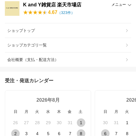
K and Y雑貨店 楽天市場店
メニュー
4.67
（
323
件）
ショップトップ
ショップカテゴリ一覧
会社概要（支払・配送方法）
受注・発送カレンダー
2026年8月
20
日
月
火
水
木
金
土
日
月
火
26
27
28
29
30
31
1
30
31
1
2
3
4
5
6
7
8
6
7
8