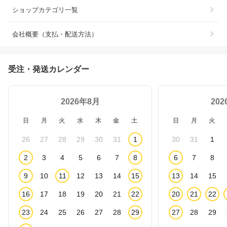
ショップカテゴリ一覧
会社概要（支払・配送方法）
受注・発送カレンダー
2026年8月
20
日
月
火
水
木
金
土
日
月
火
26
27
28
29
30
31
1
30
31
1
2
3
4
5
6
7
8
6
7
8
9
10
11
12
13
14
15
13
14
15
16
17
18
19
20
21
22
20
21
22
23
24
25
26
27
28
29
27
28
29