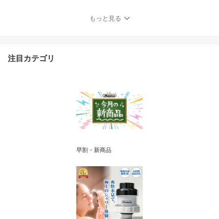
リー 】 送料無料 ／ イエ
ロー ピンク ホワイト ブ
もっと見る
ルー ] 夏 ドア リース 壁
飾り 花材 プリザーブド
ドライ ナチュラル フラ
ワー
注目カテゴリ
早割・新商品