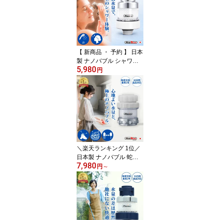
ア キャッチャー 排水溝
カバー ステンレス ごみ
ネット 排水口リング 排
水溝リング 排水溝ネット
蓋 浴室 風呂 お風呂場 プ
レゼント ギフト 便利
【 新商品 ・ 予約 】 日本
製 ナノバブル シャワー
5,980
ヘッド マイクロナノバブ
円
ル アダプタ 【 第四世
代・改良版 マジバブル｜
川崎エンジニアリング 】
マイクロバブル 風呂 発
生器 発生装置 節水 なし
水圧 強い ファインバブ
ル シャワー アタッチメ
ント ホース 新生活
＼楽天ランキング 1位／
日本製 ナノバブル 蛇口
7,980
シャワーヘッド キッチン
円
～
【 第二世代・改良版 マ
ジバブル蛇口｜川崎エン
ジニアリング 】 シャワ
ー 水道 蛇口 先端 部品 交
換 洗面 マイクロバブル
風呂 発生器 発生装置 フ