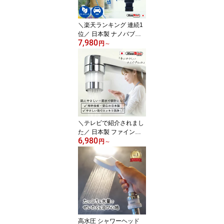
ァインバブル 水栓 アタ
ッチメント アダプター
＼楽天ランキング 連続1
位／ 日本製 ナノバブル
7,980
アダプタ ファインバブル
円
～
屋外散水 【 第三世代・
改良版 マジバブル ワン
タッチ｜川崎エンジニア
リング 】 散水ノズル 高
圧 農業用 庭 水撒き ホー
ス 水道 散水ホース 水圧
強い 車 洗車 水洗い 洗車
グッズ プレゼント ギフ
＼テレビで紹介されまし
ト
た／ 日本製 ファインバ
6,980
ブル 台所 蛇口 シャワー
円
～
【 小型マジバブル｜川崎
エンジニアリング 】 送
料無料 ナノバブル シャ
ワーヘッド アダプター
水道 先端 交換 部品 洗面
風呂 水圧 水栓 マイクロ
バブル 水栓 水はね防止
節水 誕生日 プレゼント
高水圧 シャワーヘッド