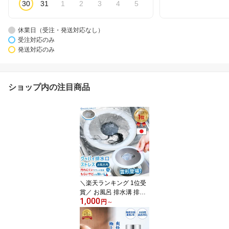
30
31
1
2
3
4
5
休業日（受注・発送対応なし）
受注対応のみ
発送対応のみ
ショップ内の注目商品
＼楽天ランキング 1位受
賞／ お風呂 排水溝 排水
1,000
口 ゴミ受け 【 かくれん
円
～
ぼネットホルダー | Magi
co 】 送料無料 日本製 ヘ