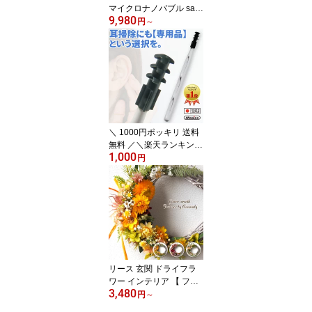
マイクロナノバブル san
9,980
ei 【 第三世代・改良版
円
～
マジバブル｜川崎エンジ
ニアリング 】 送料無料
大きい 大型 サンエイ SA
NEI ナノバブル ホース
アダプタ アダプター 強
い 水圧 節水 美肌 洗浄
＼ 1000円ポッキリ 送料
無料 ／＼楽天ランキング
1,000
1位／ 耳垢 ごっそり 取れ
円
る 耳かき 【 Magico 第二
世代 ミミクロン | 日本製
使い捨て 40本入 】 めち
ゃ よく とれる 取りやす
い 見える 極 極細 極細 耳
掃除道具 イヤーピック
綿棒 ケース 黒 癒しグッ
ズ 子供 赤ちゃん
リース 玄関 ドライフラ
ワー インテリア 【 フラ
3,480
ワーリース 直径16cm〜1
円
～
8cm | Avonnely アヴォン