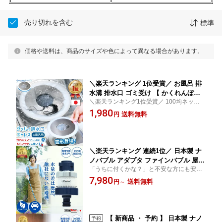
売り切れを含む
標準
価格や送料は、商品のサイズや色によって異なる場合があります。
＼楽天ランキング 1位受賞／ お風呂 排
水溝 排水口 ゴミ受け 【 かくれんぼネ
＼楽天ランキング1位受賞／ 100均ネット対
ットホルダー | Magico 】 送料無料 日
応で掃除ラク お風呂 排水口 ゴミ受け ヘア
1,980
本製 ヘア キャッチャー 排水溝カバー
送料無料
円
キャッチャー ステンレス 日本製 送料無料
ステンレス ごみ ネット 排水口リング
浴室 風呂 お風呂場 排水溝 リング カバー 便
排水溝リング 排水溝ネット 蓋 浴室 風
利グッズ
呂 お風呂場 プレゼント ギフト 便利
＼楽天ランキング 連続1位／ 日本製 ナ
ノバブル アダプタ ファインバブル 屋外
「うちに付くかな？」と不安な方にも安心
散水 【 第三世代・改良版 マジバブル
を。当店では取付け不可の場合の返品OKに
7,980
ワンタッチ｜川崎エンジニアリング 】
送料無料
円
～
加え、返送料まで当店が負担します。レビ
散水ノズル 高圧 農業用 庭 水撒き ホー
ュー投稿で2年保証へ延長。安心してお選び
ス 水道 散水ホース 水圧 強い 車 洗車 水
ください。
洗い 洗車グッズ プレゼント ギフト
【 新商品 ・ 予約 】 日本製 ナノ