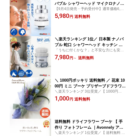
バブル シャワーヘッド マイクロナノバ
【9月4日発売・予約受付中】通常価格6,98
ブル アダプタ 【 第四世代・改良版 マ
0円→予約特価5,980円（1,000円OFF）！取
5,980
ジバブル｜川崎エンジニアリング 】 マ
送料無料
円
付不可なら返品・返送料も当店負担。レビ
イクロバブル 風呂 発生器 発生装置 節
ュー投稿で2年無償交換サービス付き
水 なし 水圧 強い ファインバブル シャ
ワー アタッチメント ホース 新生活
＼楽天ランキング 1位／ 日本製 ナノバ
ブル 蛇口 シャワーヘッド キッチン 【
「うちに付くかな？」と不安な方にも安心
第二世代・改良版 マジバブル蛇口｜川
を。当店では取付け不可の場合の返品OKに
7,980
崎エンジニアリング 】 シャワー 水道
送料無料
円
～
加え、返送料まで当店が負担します。レビ
蛇口 先端 部品 交換 洗面 マイクロバブ
ュー投稿で2年保証へ延長。安心してお選び
ル 風呂 発生器 発生装置 ファインバブ
ください。
ル 水栓 アタッチメント アダプター
＼ 1000円ポッキリ 送料無料 ／ 花束 10
00円 ミニ ブーケ プリザーブドフラワー
＼楽天ランキング 3位受賞／【 1000円ポッ
【 コバルトブルー スワッグ｜Avonnely
キリ 送料無料 】 花束 1000円 ミニブーケ
1,000
アヴォンリー 】 贈る 誕生日 卒業式 退
送料無料
円
プリザーブドフラワー ブリザードフラワー
職 卒園 プリザード ブリザード ブリザ
ミニサイズ ドライフラワー スワッグ 高見
ーブド ドライ フラワー プレゼント お
え プチ ギフト
しゃれ かわいい 雑貨 プチ ギフト
送料無料 ドライフラワー ブーケ 【 手
作り フォトフレーム ｜Avonnely アヴ
＼楽天ランキング 1位受賞／【 送料無料 /
ォンリー 】 おしゃれ かわいい 結婚祝