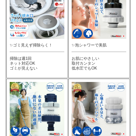
✨ゴミ見えず掃除らく！
✨泡シャワーで美肌
掃除は週1回
お肌にやさしい
ネット対応OK
取付カンタン
ゴミが見えない
低水圧でもOK