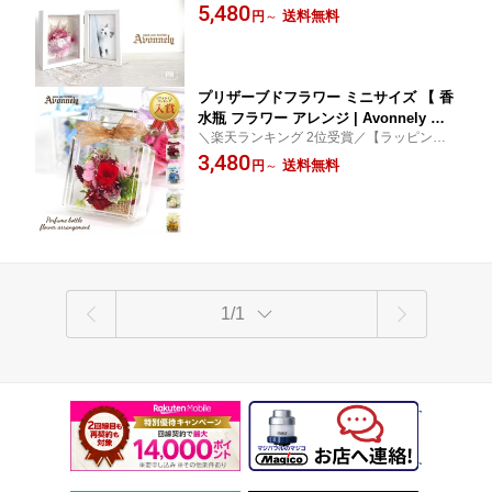
ラッピング無料 】 選べる9つのメッセージ
5,480
い スタンド プリザーブド ブリザード
送料無料
円
～
カード付き 本体 ( ナチュラル / ホワイト ) お
フラワー ケース 結婚式 出産 花 l版 誕生
花の色 ( 黄色 / 桃色 / 青色 / 白色 / 赤色 )
日 ギフト プレゼント
プリザーブドフラワー ミニサイズ 【 香
水瓶 フラワー アレンジ | Avonnely ア
＼楽天ランキング 2位受賞／【ラッピン
ヴォンリー 】 ブリザードフラワー お祝
グ・メッセージカード無料】 送料無料 プリ
3,480
い クリアーケース入り 退職 花束 誕生
送料無料
円
～
ザーブドフラワー ミニサイズ ブリザードフ
日 バラ あじさい 花材 開業祝い 入院 結
ラワー お祝い クリアーケース入り 誕生日
婚記念日 小さいサイズ
プレゼント ギフト
1/1