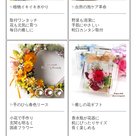
✨植物イキイキ水やり
✨台所の泡ケア革命
取付ワンタッチ
野菜も清潔に
花も元気に育つ
手肌にやさしい
毎日の癒しに
蛇口カンタン取付
✨手のひら春色リース
✨癒しの花ギフト
小花で手作り
香水瓶が花器に
玄関も明るく
机にぴったりサイズ
国産フラワー
長く楽しめる