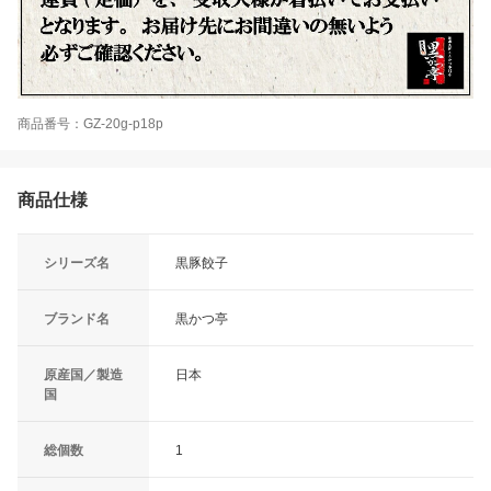
商品番号：GZ-20g-p18p
商品仕様
シリーズ名
黒豚餃子
ブランド名
黒かつ亭
原産国／製造
日本
国
総個数
1