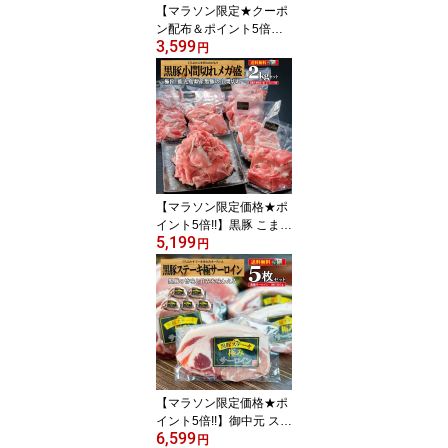
【マラソン限定★クーポ
ン配布＆ポイント5倍】
3,599
黒豚 豚肉 こま切れ 1kg
円
(250g×4) 送料無料 鹿児
島 国産 冷凍 肉 仕送り 真
空 豚小間 豚こま 業務用
【総合ランキング1位】/
黒豚こま切れ4/黒かつ亭
お取り寄せ【月間優良シ
ョップ受賞】
【マラソン限定価格★ポ
イント5倍!!】黒豚 こま切
5,199
れ 2kg (250g×8) 豚肉 送
円
料無料 真空 冷凍 業務用
肉 鹿児島県産黒豚 豚小
間 豚コマ【総合ランキン
グ1位】/黒豚こま切れ8/
黒かつ亭 お取り寄せ【月
間優良ショップ受賞】
【マラソン限定価格★ポ
イント5倍!!】御中元 ステ
6,599
ーキ サーロイン ギフト
円