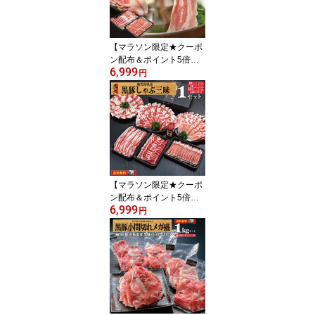
【マラソン限定★クーポ
ン配布＆ポイント5倍】
6,999
御中元 しゃぶしゃぶ 黒
円
豚 豚肉 送料無料 鍋 ギフ
ト プレゼント 贈り物 冷
凍 冷しゃぶ ロース バラ/
黒豚しゃぶしゃぶ1kg/黒
かつ亭 お取り寄せ【月間
優良ショップ受賞】【楽
天1位】
【マラソン限定★クーポ
ン配布＆ポイント5倍】
6,999
御中元 しゃぶしゃぶ 鹿
円
児島県産 黒豚 ギフト 肉
送料無料 プレゼント 冷
凍 ロースしゃぶ バラし
ゃぶ 肩ロースしゃぶ ポ
ン酢 鍋/黒豚しゃぶ三昧/
黒かつ亭 お取り寄せ【月
間優良ショップ受賞】
【楽天1位】