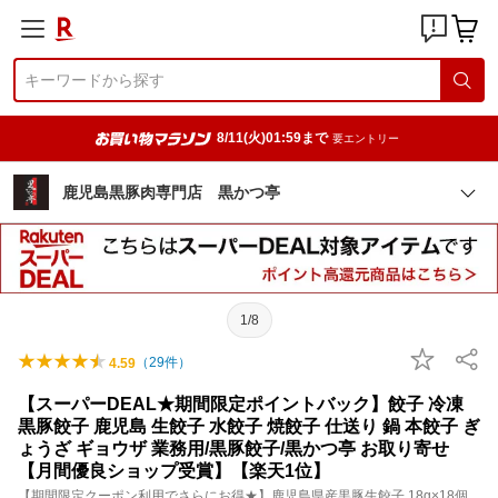
8/11(火)01:59まで
要エントリー
鹿児島黒豚肉専門店 黒かつ亭
1/8
（
29
件）
4.59
【スーパーDEAL★期間限定ポイントバック】餃子 冷凍
黒豚餃子 鹿児島 生餃子 水餃子 焼餃子 仕送り 鍋 本餃子 ぎ
ょうざ ギョウザ 業務用/黒豚餃子/黒かつ亭 お取り寄せ
【月間優良ショップ受賞】【楽天1位】
【期間限定クーポン利用でさらにお得★】鹿児島県産黒豚生餃子 18g×18個