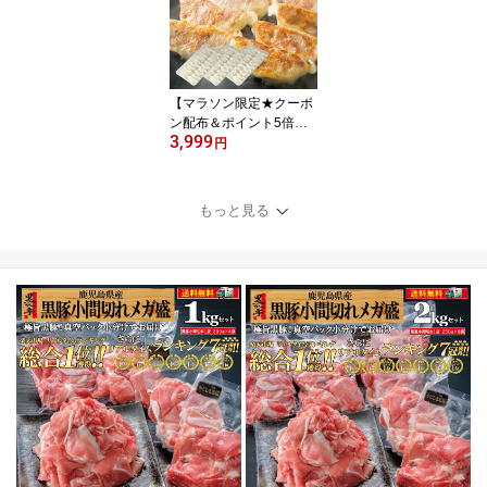
黒豚匠ロース5/黒かつ亭
お取り寄せ【月間優良シ
ョップ受賞】【楽天1
位】
【マラソン限定★クーポ
ン配布＆ポイント5倍】
3,999
餃子 送料無料 黒豚 生 冷
円
凍 鹿児島黒豚 生餃子 黒
豚餃子 仕送り 本餃子 水
餃子 ぎょうざ ギョウザ
もっと見る
鍋 業務用 /黒豚餃子3/黒
かつ亭 お取り寄せ【月間
優良ショップ受賞】【楽
天1位】