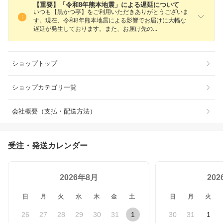
【重要】「令和8年熊本地震」による遅延について
いつも【黒かつ亭】をご利用いただきありがとうございま
す。現在、令和8年熊本地震による影響でお届けに大幅な
遅延が発生しております。また、お届け先
の
ショップトップ
ショップカテゴリ一覧
会社概要（支払・配送方法）
受注・発送カレンダー
2026年8月
20
日
月
火
水
木
金
土
日
月
火
26
27
28
29
30
31
1
30
31
1