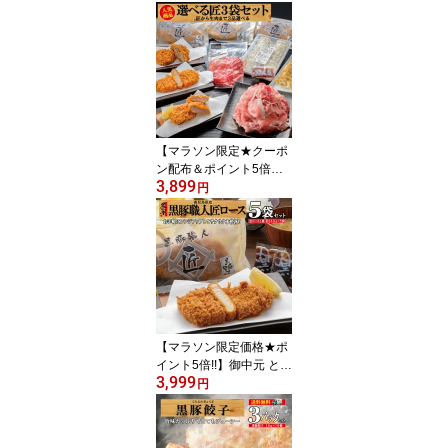
送料無料 トンテキ 黒豚
豚 鹿児島 トンテキ ロー
ス プレゼント 仕送り ソ
ース トンカツ/黒豚サー
ロイン5/黒かつ亭【月間
優良ショップ受賞】【楽
天1位】
【マラソン限定★クーポ
ン配布＆ポイント5倍】
3,899
黒豚 とんかつ 冷凍 トン
円
カツ とんかつソース 鹿
児島県産 国産 送料無料
餃子 切り落とし 仕送り
豚肉 おかず 弁当 レンジ/
選べる匠/黒かつ亭 お取
り寄せ【月間優良ショッ
プ受賞】【楽天1位】
【マラソン限定価格★ポ
イント5倍!!】御中元 とん
3,999
かつ 冷凍 トンカツ 黒豚
円
鹿児島 かつ丼 ギフト レ
ンジ 簡単 仕送り 豚肉 ロ
ース おかず お弁当 惣菜/