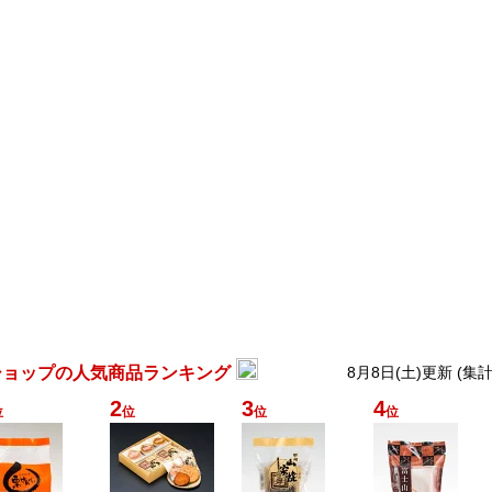
ショップの人気商品ランキング
8月8日(土)更新 (集
2
3
4
位
位
位
位