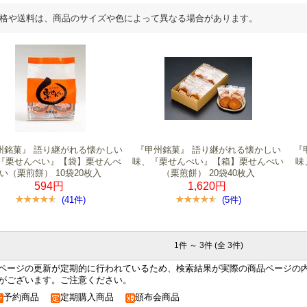
格や送料は、商品のサイズや色によって異なる場合があります。
州銘菓』 語り継がれる懐かしい
『甲州銘菓』 語り継がれる懐かしい
『
『栗せんべい』【袋】栗せんべ
味、『栗せんべい』【箱】栗せんべい
味
い（栗煎餅） 10袋20枚入
（栗煎餅） 20袋40枚入
594円
1,620円
(41件)
(5件)
1件 ～ 3件 (全 3件)
ページの更新が定期的に行われているため、検索結果が実際の商品ページの
がございます。ご注意ください。
予約商品
定期購入商品
頒布会商品