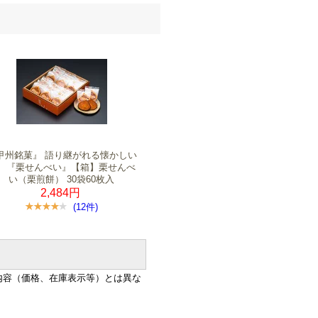
甲州銘菓』 語り継がれる懐かしい
、『栗せんべい』【箱】栗せんべ
い（栗煎餅） 30袋60枚入
2,484円
(12件)
内容（価格、在庫表示等）とは異な