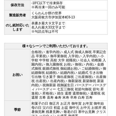
-18℃以下で冷凍保存
保存方法
※再冷凍一回のみ可能
くらわんか餅の世界
製造販売者
大阪府枚方市伊加賀本町8-13
表書き最大９文字まで
のし紙対応いた
名入れ最大33文字まで
します
※句読点等は不可
様々なシーンでご利用いただいております。
合格祝い 進学内祝い 成人式 御成人御祝 卒業記念
品 卒業祝い 御卒業御祝 入学祝い 入学内祝い 小
学校 中学校 高校 大学 就職祝い 社会人 幼稚園 入
園内祝い 御入園御祝 お祝い 御祝い 内祝い 金婚
式御祝 銀婚式御祝 御結婚お祝い ご結婚御祝い 御
結婚御祝 結婚祝い 結婚内祝い 結婚式 引き出物
お祝い
引出物 引き菓子 御出産御祝 ご出産御祝い 出産御
祝 出産祝い 出産内祝い 御新築祝 新築御祝 新築
内祝い 祝御新築 祝御誕生日 バースデー バースデ
ィ バースディー 七五三御祝 初節句御祝 節句 昇
進祝い 昇格祝い 就任 還暦 還暦御祝い 還暦祝 祝
還暦 古希 喜寿 傘寿 米寿 卒寿 白寿 百寿
和菓子の日 御正月 お正月 御年賀 お年賀 御年始
母の日 父の日 初盆 お盆 御中元 お中元 お彼岸 残
季節
暑御見舞 残暑見舞い 敬老の日 寒中お見舞 クリス
マス ハロウィン お歳暮 御歳暮