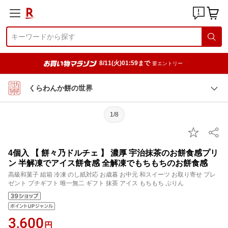
8/11(火)01:59まで
要エントリー
くらわんか餅の世界
1/8
4個入 【 餅々乃ドルチェ 】 濃厚 宇治抹茶のお餅食感プリ
ン 半解凍でアイス餅食感 全解凍でもちもちのお餅食感
高級和菓子 組箱 冷凍 のし紙対応 お歳暮 お中元 和スイーツ お取り寄せ プレ
ゼント プチギフト 唯一無二 ギフト 抹茶 アイス もちもち ぷりん
3,600
円