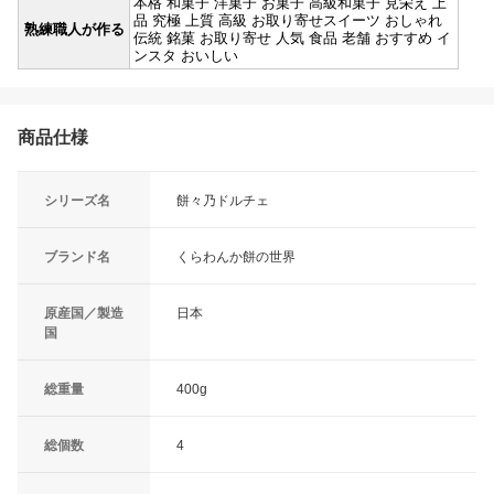
本格 和菓子 洋菓子 お菓子 高級和菓子 見栄え 上
品 究極 上質 高級 お取り寄せスイーツ おしゃれ
熟練職人が作る
伝統 銘菓 お取り寄せ 人気 食品 老舗 おすすめ イ
ンスタ おいしい
商品仕様
シリーズ名
餅々乃ドルチェ
ブランド名
くらわんか餅の世界
原産国／製造
日本
国
総重量
400g
総個数
4