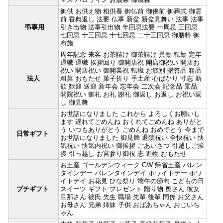
御供 お供え物 粗供養 御仏前 御佛前 御葬式 御霊
前 香典返し 法要 仏事 新盆 新盆見舞い 法事 法事
弔事用
引き出物 法事引出物 年回忌法要 一周忌 三回忌
七回忌 十三回忌 十七回忌 二十三回忌 御膳料 御
布施
周年記念 来客 お茶請け 御茶請け 異動 転勤 定年
退職 退職 挨拶回り 御開店祝 開店御祝い 開店お
祝い 開店祝い 御開業祝 転職 お餞別 贈答品 粗品
法人
粗菓 おもたせ 菓子折り 手土産 心ばかり 寸志 新
歓 歓迎 送迎 新年会 忘年会 二次会 記念品 景品
開院祝い 御礼 お礼 謝礼 御返し お返し お祝い返
し 御見舞
お世話になりました これから よろしくお願いし
ます 遅れてごめんね おくれてごめんね ありがと
う いつもありがとう ごめんね おめでとう 今まで
日常ギフト
お世話になりました 御見舞 退院祝い 全快祝い 快
気祝い 快気内祝い 御挨拶 ごあいさつ 引越しご挨
拶 引っ越し お宮参り御祝 志 進物 おもたせ
お土産 ゴールデンウィーク GW 帰省土産 バレン
タインデー バレンタインデイ ホワイトデー ホワ
イトデイ お花見 ひな祭り 端午の節句 こどもの日
プチギフト
スイーツ ギフト プレゼント 贈り物 奥さん 彼女
旦那さん 彼氏 先生 職場 先輩 後輩 同僚 お父さん
お母さん 兄弟 姉妹 子供 おばあちゃん おじいち
ゃん