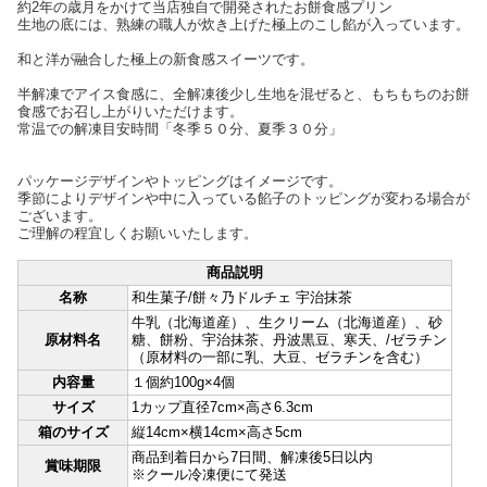
約2年の歳月をかけて当店独自で開発されたお餅食感プリン
生地の底には、熟練の職人が炊き上げた極上のこし餡が入っています。
和と洋が融合した極上の新食感スイーツです。
半解凍でアイス食感に、全解凍後少し生地を混ぜると、もちもちのお餅
食感でお召し上がりいただけます。
常温での解凍目安時間「冬季５０分、夏季３０分」
パッケージデザインやトッピングはイメージです。
季節によりデザインや中に入っている餡子のトッピングが変わる場合が
ございます。
ご理解の程宜しくお願いいたします。
商品説明
名称
和生菓子/餅々乃ドルチェ 宇治抹茶
牛乳（北海道産）、生クリーム（北海道産）、砂
原材料名
糖、餅粉、宇治抹茶、丹波黒豆、寒天、/ゼラチン
（原材料の一部に乳、大豆、ゼラチンを含む）
内容量
１個約100g×4個
サイズ
1カップ直径7cm×高さ6.3cm
箱のサイズ
縦14cm×横14cm×高さ5cm
商品到着日から7日間、解凍後5日以内
賞味期限
※クール冷凍便にて発送