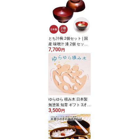
ホットプレート キッチン
用品 調理 料理 キッチン
ツール 酒井産業
とち汁椀 2個セット | 国
産 味噌汁 漆 2個 セット
7,700
国産 日本製 味噌汁椀 御
円
祝 木製 汁椀 お椀 椀 漆
うるし 漆器 食器 お椀 木
製 木 ご飯椀 椀 おしゃれ
シンプル プレゼント ギ
フト 酒井産業
ゆらゆら 積み木 日本製
無塗装 知育 ギフト 3才か
3,500
ら 3歳 魚 おさかな 国産
円
木製 おもちゃ バランス
ゲーム 積み重ねる 遊ぶ
知育 玩具 男の子 女の子
誕生日