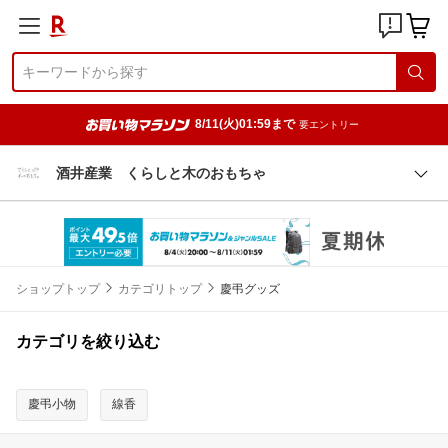
8/11(火)01:59まで
要エントリー
酒井産業 くらしと木のおもちゃ
ショップトップ
カテゴリトップ
慶弔グッズ
カテゴリを絞り込む
慶弔小物
線香