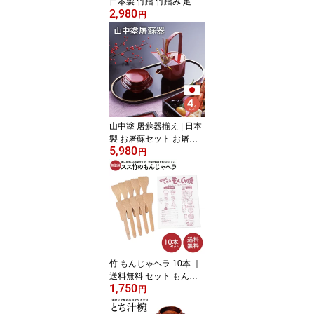
日本製 竹踏 竹踏み 足裏
2,980
マッサージ 足踏み 足つ
円
ぼ フットマッサージ 青
竹踏み 気持ちいい 健康
ダイエット 手軽 簡単 在
宅 おすすめ 酒井産業
山中塗 屠蘇器揃え | 日本
製 お屠蘇セット お屠蘇
5,980
日本 伝統文化 盃 とそ飾
円
り付 セット 結婚式 結納
内祝 祝い 御祝 和酒器 酒
器 とそき おとそ 飾り コ
ンパクト 酒井産業
竹 もんじゃヘラ 10本 ｜
送料無料 セット もんじ
1,750
ゃ へら もんじゃ焼き お
円
好み焼き おすすめ 竹製
ヘラ 竹べら 竹へら 料理