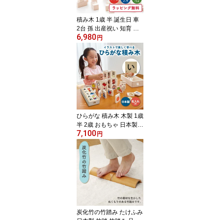
積み木 1歳 半 誕生日 車
2台 孫 出産祝い 知育 日
6,980
本製 48 ピース 2歳 無塗
円
装 木製 おもちゃ つみき
酒井産業
ひらがな 積み木 木製 1歳
半 2歳 おもちゃ 日本製
7,100
つみき 名入れ 対応 知育
円
国産 玩具 出産祝い 孫 赤
ちゃん 女の子 男の子 こ
ども 誕生日 あいうえお
カタカナ アルファベット
炭化竹の竹踏み たけふみ