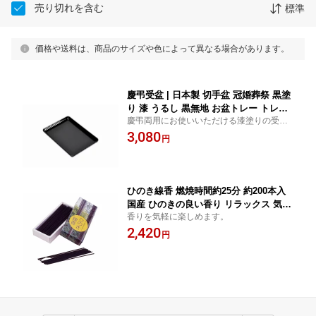
売り切れを含む
標準
価格や送料は、商品のサイズや色によって異なる場合があります。
慶弔受盆 | 日本製 切手盆 冠婚葬祭 黒塗
り 漆 うるし 黒無地 お盆トレー トレイ
慶弔両用にお使いいただける漆塗りの受
受け皿 おもてなし 名刺盆 祝儀盆 慶弔
盆。
3,080
結婚式 ご祝儀 葬式 法事 お布施 お礼 袱
円
紗ギフト プレゼント
ひのき線香 燃焼時間約25分 約200本入
国産 ひのきの良い香り リラックス 気分
香りを気軽に楽しめます。
転換
2,420
円