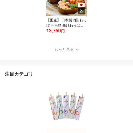
【国産】 日本製 2段 わっ
ぱ 弁当箱 曲げわっぱ 弁
13,750
当 小判型 木曽 ひのき 木
円
漆器 弁当 おしゃれ
もっと見る
注目カテゴリ