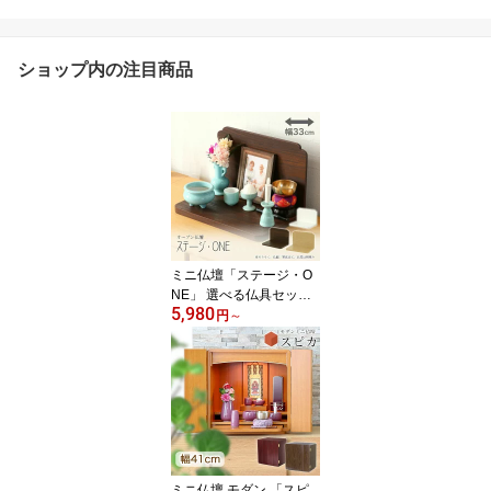
ショップ内の注目商品
ミニ仏壇「ステージ・O
NE」 選べる仏具セット
5,980
モダン ミニ 仏壇 コンパ
円
～
クト 施設 仏壇 オープン
手元供養 ペット
ミニ仏壇 モダン 「スピ