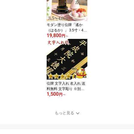
モダン塗り位牌「遙か
（はるか）」 3.5寸・4.0
19,800
寸 本位牌 板位牌 黒塗 位
円
～
牌 文字 送料無料 仏具 仏
壇 小さい 4寸 名入れ
位牌 文字入れ 名入れ 送
料無料 文字彫り ※別途
1,500
要位牌購入 名入れするお
円
～
位牌もご購入ください
もっと見る