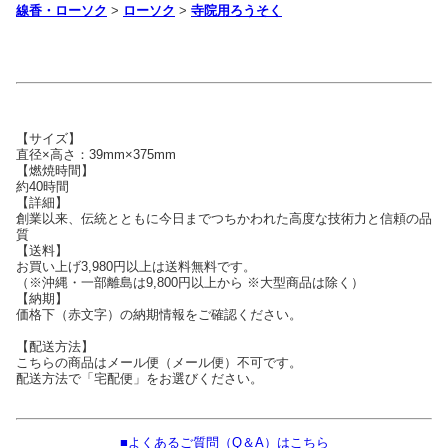
線香・ローソク
>
ローソク
>
寺院用ろうそく
【サイズ】
直径×高さ：39mm×375mm
【燃焼時間】
約40時間
【詳細】
創業以来、伝統とともに今日までつちかわれた高度な技術力と信頼の品
質
【送料】
お買い上げ3,980円以上は送料無料です。
（※沖縄・一部離島は9,800円以上から ※大型商品は除く）
【納期】
価格下（赤文字）の納期情報をご確認ください。
【配送方法】
こちらの商品はメール便（メール便）不可です。
配送方法で「宅配便」をお選びください。
■よくあるご質問（Q＆A）はこちら