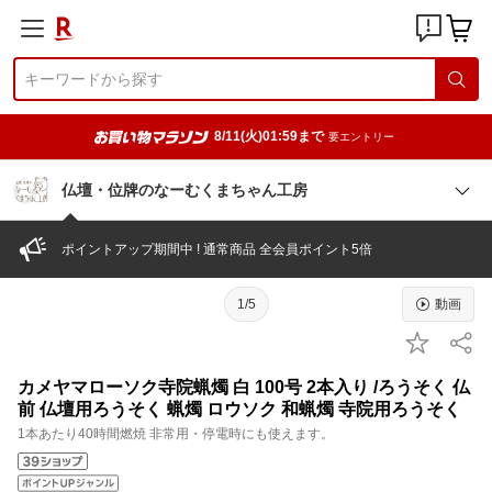
8/11(火)01:59まで
要エントリー
仏壇・位牌のなーむくまちゃん工房
ポイントアップ期間中 ! 通常商品 全会員ポイント5倍
1/5
動画
カメヤマローソク寺院蝋燭 白 100号 2本入り /ろうそく 仏
前 仏壇用ろうそく 蝋燭 ロウソク 和蝋燭 寺院用ろうそく
1本あたり40時間燃焼 非常用・停電時にも使えます。