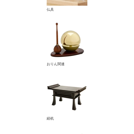
仏具
おりん関連
経机