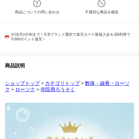
商品についての問い合わせ
不適切な商品を報告
8/10(月)10:00まで！JCBブランド選択で楽天カード新規入会＆3回利用で
8,000ポイント進呈！
商品説明
ショップトップ
>
カテゴリトップ
>
数珠・線香・ローソ
ク
>
ローソク
>
寺院用ろうそく