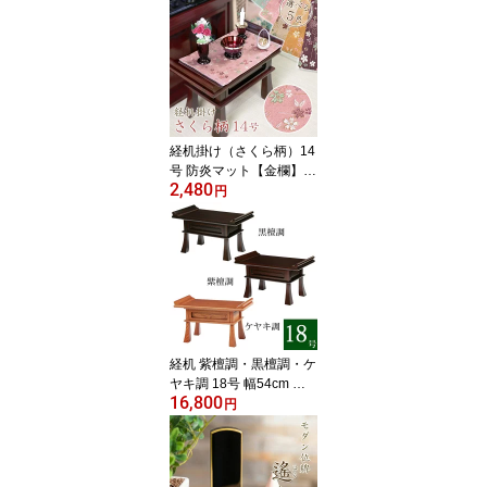
仏壇 お仏壇 仏具 コンパ
クト 仏壇ミニ おりん お
しゃれ コンパクト仏壇
仏壇 モダン ミニ 仏壇ミ
ニ 仏具セット付き
経机掛け（さくら柄）14
号 防炎マット【金欄】1
2,480
尺4寸用（縦22.5cm×横3
円
2.5cm）【メール便対
応】仏壇 マット 経机マ
ット 経机敷 経机敷き 仏
具 防火マット 経机マッ
ト 手元供養 敷物 台 ペッ
ト仏具 敷物
経机 紫檀調・黒檀調・ケ
ヤキ調 18号 幅54cm お
16,800
供え机 法事 仏壇前机 仏
円
壇 机 仏具 テーブル 唐木
精霊棚