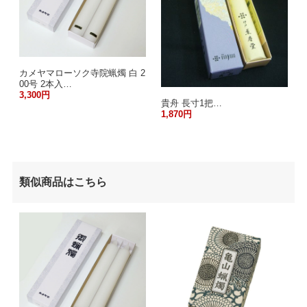
カメヤマローソク寺院蝋燭 白 2
00号 2本入…
3,300円
貴舟 長寸1把…
1,870円
類似商品はこちら