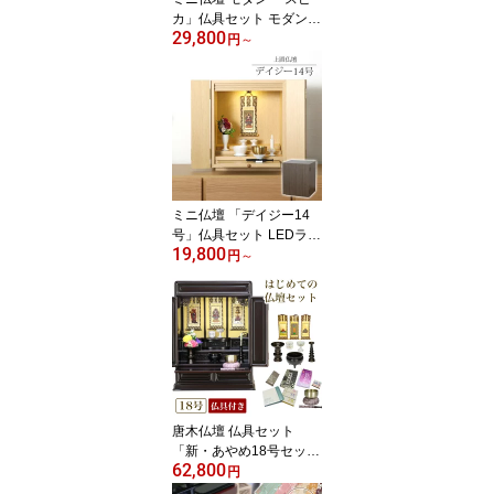
カ」仏具セット モダン仏
29,800
壇 家具調仏壇 おしゃれ
円
～
仏壇 モダン ミニ 仏壇 か
わいい
ミニ仏壇 「デイジー14
号」仏具セット LEDライ
19,800
ト ウォールナット ライ
円
～
ト 仏壇 モダン仏壇 モダ
ン ミニ 仏壇ミニ キュー
ブ おしゃれ
唐木仏壇 仏具セット
「新・あやめ18号セッ
62,800
ト」 黒檀 or 紫檀 おしゃ
円
れ セット 仏壇 ミニ 小型