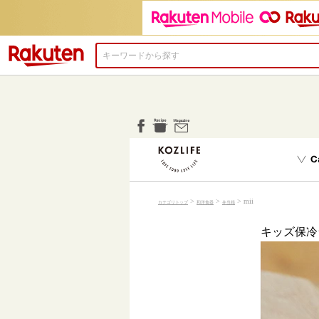
楽天市場
>
>
> mii
カテゴリトップ
和洋食器
弁当箱