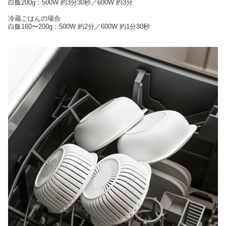
白飯200g：500W 約3分30秒／600W 約3分
冷蔵ごはんの場合
白飯160〜200g：500W 約2分／600W 約1分30秒