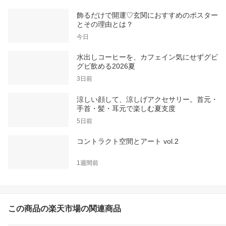
飾るだけで開運♡玄関におすすめのポスター
とその理由とは？
今日
水出しコーヒーを、カフェイン気にせずグビ
グビ飲める2026夏
3日前
涼しい顔して、涼しげアクセサリー。首元・
手首・髪・耳元で楽しむ夏支度
5日前
コントラクト空間とアート vol.2
1週間前
この商品の楽天市場の関連商品