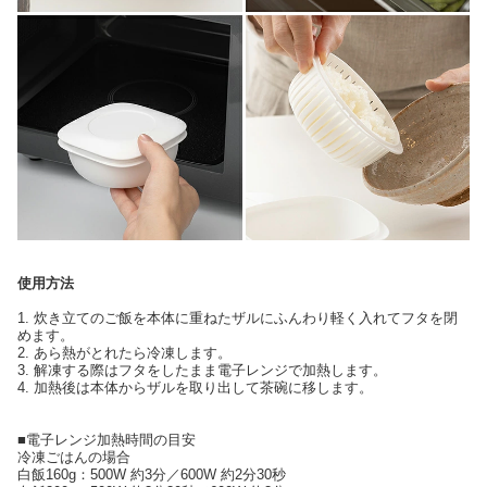
使用方法
1. 炊き立てのご飯を本体に重ねたザルにふんわり軽く入れてフタを閉
めます。
2. あら熱がとれたら冷凍します。
3. 解凍する際はフタをしたまま電子レンジで加熱します。
4. 加熱後は本体からザルを取り出して茶碗に移します。
■電子レンジ加熱時間の目安
冷凍ごはんの場合
白飯160g：500W 約3分／600W 約2分30秒