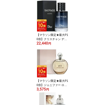
ミーガール コロン 100ml
EDT SP fs 【香水 レディ
ース】【即納】
【マラソン限定★最大P1
0倍】クリスチャン ディ
22,440
オール CHRISTIAN DIO
円
R ソヴァージュ オードパ
ルファム 100ml EDP SP
fs 【香水 メンズ】【即
納】
【マラソン限定★最大P1
0倍】ジェニファー ロペ
3,575
ス JENNIFER LOPEZ ス
円
ティル 100ml EDP SP fs
【香水 レディース】【即
納】