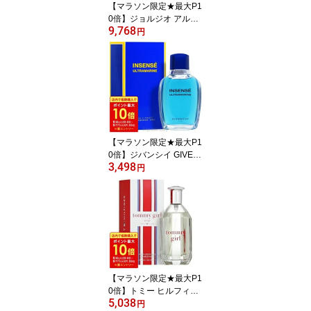
【マラソン限定★最大P1
0倍】ジョルジオ アルマ
9,768
ーニ GIORGIO ARMANI
円
アクア ディ ジオ 100ml
EDT SP fs 【香水 レディ
ース】【即納】
【マラソン限定★最大P1
0倍】ジバンシイ GIVEN
3,498
CHY ウルトラマリン 10
円
0ml EDT SP fs 【香水】
【即納】
【マラソン限定★最大P1
0倍】トミー ヒルフィガ
5,038
ー TOMMY HILFIGER ト
円