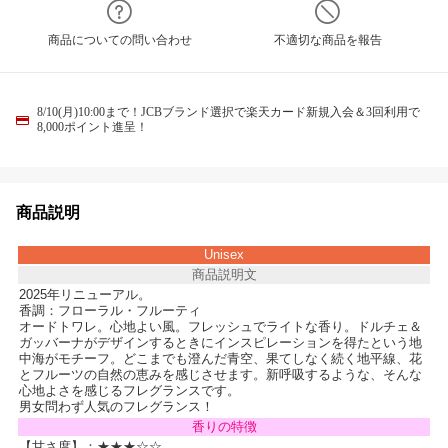
商品についての問い合わせ
不適切な商品を報告
8/10(月)10:00まで！JCBブランド選択で楽天カード新規入会＆3回利用で
8,000ポイント進呈！
商品説明
Unisex
商品説明文
2025年リニューアル。
香調：フローラル・フルーティ
オードトワレ。心地よい風。フレッシュでライトな香り。ドルチェ＆
ガッバーナがデザインするときにインスピレーションを得たという地
中海がモチーフ。どこまでも澄んだ青空、果てしなく続く地平線、花
とフルーツの自然の恵みを感じさせます。新呼吸するような、そんな
心地よさを感じるフレグランスです。
男女問わず人気のフレグランス！
香りの特徴
【甘さ度】：
★★★☆☆