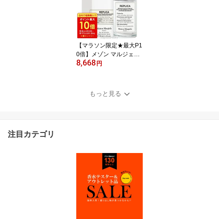
【マラソン限定★最大P1
0倍】メゾン マルジェラ
8,668
Maison Margiela レプリ
円
カ レイジーサンデーモー
ニング 30ml EDT SP fs
【香水】【即納】
もっと見る
注目カテゴリ