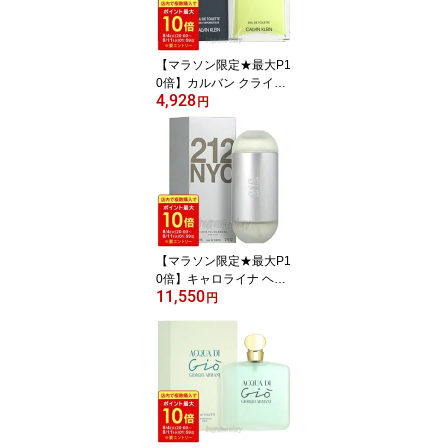
【マラソン限定★最大P1
0倍】カルバン クライン
4,928
CALVIN KLEIN CK エタ
円
ニティ フォーメン 100ml
EDT SP fs 【香水 メン
ズ】【即納】
【マラソン限定★最大P1
0倍】キャロライナ ヘレ
11,550
ラ CAROLINA HERRER
円
A 212 100ml EDT SP fs
【香水 レディース】【即
納】