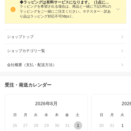
◆ラッピングは有料サービスになります。（1点につき330円）
ラッピングを希望される場合は、商品と一緒に下記URLの
ラッピングをご一緒にご注文ください。※テスター・訳あ
り品はラッピング対応不可https:
/
ショップトップ
ショップカテゴリ一覧
会社概要（支払・配送方法）
受注・発送カレンダー
2026年8月
20
日
月
火
水
木
金
土
日
月
火
26
27
28
29
30
31
1
30
31
1