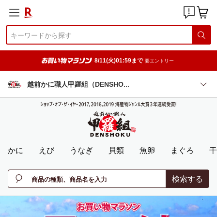
8/11(火)01:59まで
要エントリー
越前かに職人甲羅組（DENSH
O
かに
えび
うなぎ
貝類
魚卵
まぐろ
干