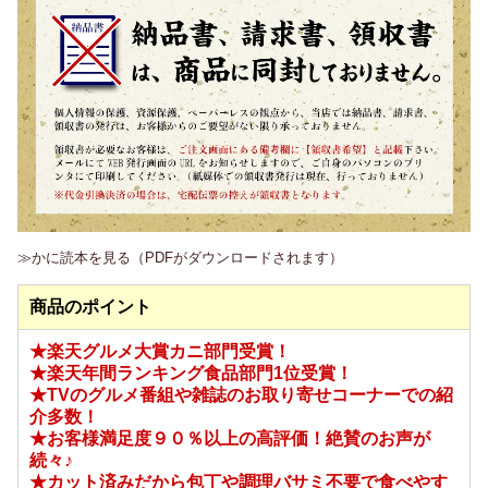
≫かに読本を見る（PDFがダウンロードされます）
商品のポイント
★楽天グルメ大賞カニ部門受賞！
★楽天年間ランキング食品部門1位受賞！
★TVのグルメ番組や雑誌のお取り寄せコーナーでの紹
介多数！
★お客様満足度９０％以上の高評価！絶賛のお声が
続々♪
★カット済みだから包丁や調理バサミ不要で食べやす