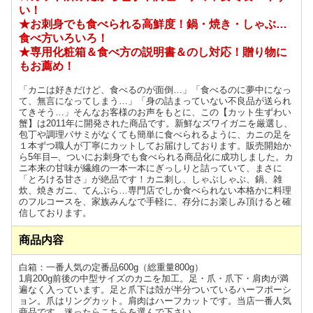
い！
★お刺身でも食べられる高鮮度！鍋・焼き・しゃぶ…
食べ方いろいろ！
★専用化粧箱＆食べ方の説明書＆のし対応！贈り物に
もお薦め！
「カニは好きだけど、食べるのが面倒…」「食べるのに夢中になっ
て、無言になってしまう…」「身の詰まっていない不良品が送られ
てきそう…」そんなお客様のお声をもとに、この【カット生ずわい
蟹】は2011年に開発された商品です。新鮮なズワイガニを厳選し、
包丁や調理バサミがなくても簡単に食べられるように、カニの足を
１本ずつ職人が丁寧にカットしてお届けしております。販売開始か
ら5年目─、ついにお刺身でも食べられる商品化に成功しました。カ
ニ本来の甘味が繊維の一本一本にぎっしりと詰っていて、まさに
「とろける甘さ」が絶品です！カニ刺し、しゃぶしゃぶ、鍋、雑
炊、焼きガニ、てんぷら…専門店でしか食べられない本格かに料理
のフルコースを、家族みんなで手軽に、存分にお楽しみ頂けると確
信しております。
商品内容
白箱：一番人気の定番品600g（総重量800g）
1肩200g前後の中型サイズのカニを加工。足・爪・爪下・肩肉が満
遍なく入っています。足と爪下は殻が半分ついているハーフポーシ
ョン。爪はリングカット。肩肉はハーフカットです。当店一番人気
商品です。迷ったらこちらを選んで下さい。