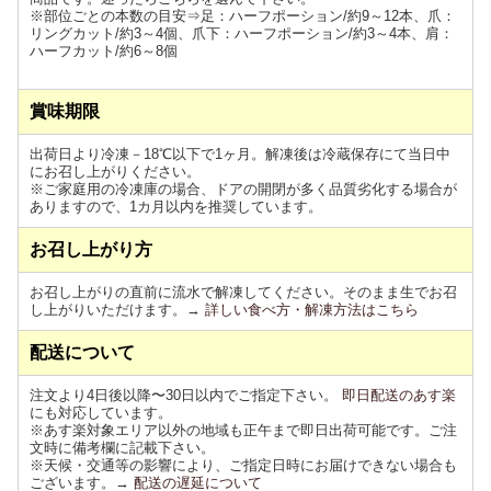
※部位ごとの本数の目安⇒足：ハーフポーション/約9～12本、爪：
リングカット/約3～4個、爪下：ハーフポーション/約3～4本、肩：
ハーフカット/約6～8個
賞味期限
出荷日より冷凍－18℃以下で1ヶ月。解凍後は冷蔵保存にて当日中
にお召し上がりください。
※ご家庭用の冷凍庫の場合、ドアの開閉が多く品質劣化する場合が
ありますので、1カ月以内を推奨しています。
お召し上がり方
お召し上がりの直前に流水で解凍してください。そのまま生でお召
し上がりいただけます。→
詳しい食べ方・解凍方法はこちら
配送について
注文より4日後以降〜30日以内でご指定下さい。
即日配送のあす楽
にも対応しています。
※あす楽対象エリア以外の地域も正午まで即日出荷可能です。ご注
文時に備考欄に記載下さい。
※天候・交通等の影響により、ご指定日時にお届けできない場合も
ございます。→
配送の遅延について