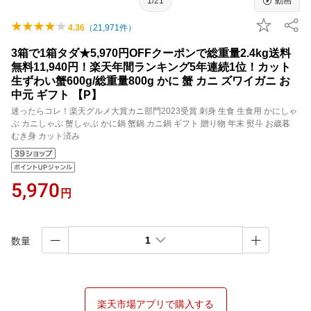
1/21
動画
4.36
（
21,971
件）
3箱で1箱タダ★5,970円OFFクーポンで総重量2.4kg送料
無料11,940円！楽天年間ランキング5年連続1位！カット
生ずわい蟹600g/総重量800g かに 蟹 カニ ズワイガニ お
中元 ギフト 【P】
迷ったらコレ！楽天グルメ大賞カニ部門2023受賞 刺身 生食 生食用 かにしゃ
ぶ カニしゃぶ 蟹しゃぶ かに鍋 蟹鍋 カニ鍋 ギフト 贈り物 年末 熨斗 お歳暮
むき身 カット済み
5,970
円
1
数量
楽天市場アプリで購入する