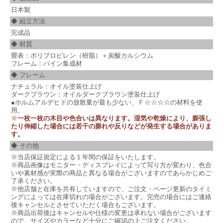
日本製
◆ 組立方法
完成品
◆ 材質
畳表：ポリプロピレン（樹脂）＋炭酸カルシウム
フレーム：パイン集成材
◆ フレーム
ナチュラル：オイル塗装仕上げ
ダークブラウン：オイルダークブラウン塗装仕上げ
●ホルムアルデヒドの放散量が最も少ない、Ｆ☆☆☆☆の材料を使
用。
※
一枚一枚の木目や色合いは異なります。湿気や乾燥により、膨張し
たり伸縮した場合には若干の膨れや反りなどが発生する場合がありま
す。
◆ その他
※当店保証規定による１年間の保証をいたします。
※商品画像はモニター・ディスプレイによって写り方が変わり、色合
いや素材感が実際の商品と異なる場合がございますのであらかじめご
了承ください。
※他店舗と在庫を共有していますので、ご注文・ページ更新のタイミ
ングによっては在庫切れの場合がございます。完売の場合にはご連絡
後キャンセルとさせていただく場合もございます。
※商品出荷後はキャンセルや仕様の変更は承れない場合がございます
ので、サイズやカラーなど十分にご確認の上ご注文ください。