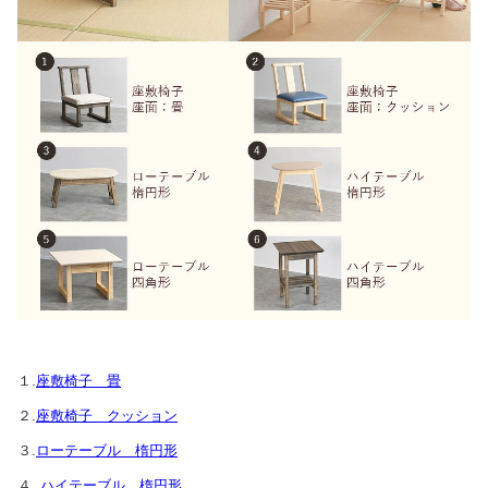
１.
座敷椅子 畳
２.
座敷椅子 クッション
３.
ローテーブル 楕円形
４.
ハイテーブル 楕円形