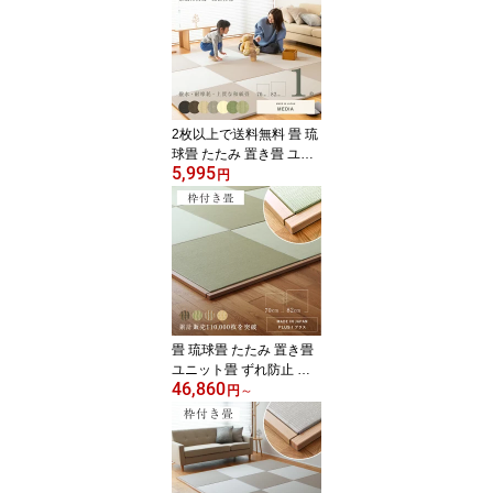
脂畳】 タタミ おすすめ
安い 半畳 フローリング
通販 新築 引越し 敷き物
国産 丈夫 赤ちゃん マッ
ト リビング 和室 人気 ラ
ンキング 安心安全
2枚以上で送料無料 畳 琉
球畳 たたみ 置き畳 ユニ
5,995
ット畳 和紙製畳 82cm×8
円
2cm 1枚 単品 日本製
【メディア82cm 和紙畳
銀白カラー】 ダイケン
健やかたたみおもて タタ
ミ 縁なし畳 フローリン
グの上 小上がり 国産 赤
ちゃん マット リビング
和室 おしゃれ おすすめ
畳 琉球畳 たたみ 置き畳
ユニット畳 ずれ防止 和
46,860
紙製畳 70cm 82cm 日本
円
～
製 【枠付き畳 プラス 6
枚/9枚 和紙畳】 タタミ
ダイケン 健やかたたみお
もて ストッパー フロー
リングの上 小上がり 畳