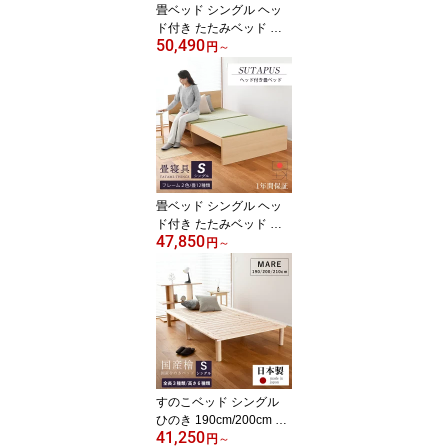
畳ベッド シングル ヘッ
ド付き たたみベッド 収
50,490
納付きベッド 小上がりベ
円
～
ッド 日本製 【ベイタ
ス】 タタミベッド ベッ
ド 大容量 畳下収納 木製
ベッド 国産 和モダン シ
ンプル おすすめ 1年間保
証
畳ベッド シングル ヘッ
ド付き たたみベッド 小
47,850
上がりベッド 日本製
円
～
【スタップス】 タタミベ
ッド 木製ベッド 国産 お
すすめ 1年間保証
すのこベッド シングル
ひのき 190cm/200cm 小
41,250
さい 210cm ロング 小上
円
～