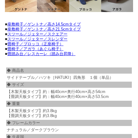
■
座敷椅子／ゲントナ／高さ14.5cmタイプ
■
座敷椅子／ゲントナ／高さ21.5cmタイプ
■
スツール／ジェター／スクエアー
■
スツール／ジェター／スレンダー
■
畳椅子／ブロッコ（正座椅子）
■
畳椅子／アガラ（あぐら椅子）
■
畳踏み台／レスカーレ（踏み台昇降）
◆ 商品名
サイドテーブル／ハツキ［HATUKI］四角形 １個（単品）
◆ サイズ
【木製天板タイプ】約：幅40cm×奥行40cm×高さ54cm
【畳調天板タイプ】約：幅40cm×奥行40cm×高さ53.5cm
◆ 重量
【木製天板タイプ】約3.8kg
【畳調天板タイプ】約3.8kg
◆ フレームカラー
ナチュラル／ダークブラウン
◆ 生産国