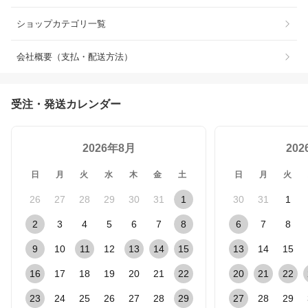
ショップカテゴリ一覧
会社概要（支払・配送方法）
受注・発送カレンダー
2026年8月
20
日
月
火
水
木
金
土
日
月
火
26
27
28
29
30
31
1
30
31
1
2
3
4
5
6
7
8
6
7
8
9
10
11
12
13
14
15
13
14
15
16
17
18
19
20
21
22
20
21
22
23
24
25
26
27
28
29
27
28
29