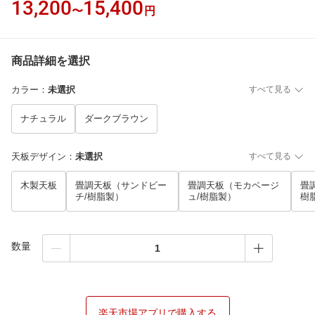
13,200
15,400
〜
円
商品詳細を選択
カラー
：
未選択
すべて見る
ナチュラル
ダークブラウン
天板デザイン
：
未選択
すべて見る
木製天板
畳調天板（サンドビー
畳調天板（モカベージ
畳
チ/樹脂製）
ュ/樹脂製）
樹
数量
楽天市場アプリで購入する