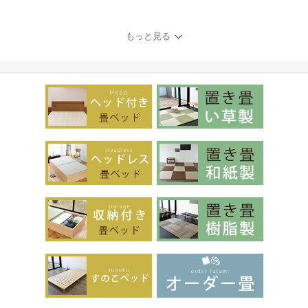
がり 日本製 国産 【すの
こベッド マレ】 檜 ヒノ
キ すのこ 木製 フレーム
もっと見る
木製ベッド 丸脚 角丸 リ
ビング 分解 組み立て 簡
単組み立て おしゃれ お
すすめ