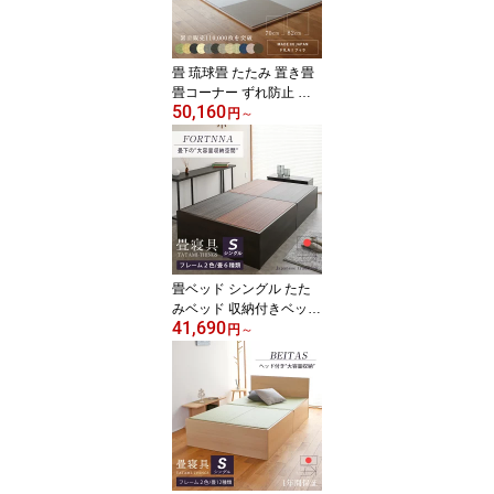
コーナー 国産 赤ちゃん
マット リビング 和室 お
すすめ 畳固定 ストッパ
畳 琉球畳 たたみ 置き畳
ー
畳コーナー ずれ防止 ユ
50,160
ニット畳 和紙製畳 70cm
円
～
82cm 日本製 【枠付き畳
フィラ 6枚/9枚 和紙畳 清
流カラー】 ダイケン 健
やかたたみおもて タタミ
ストッパー フローリング
の上 小上がり 敷き物 国
産 赤ちゃん マット リビ
ング 和室 おすすめ
畳ベッド シングル たた
みベッド 収納付きベッド
41,690
小上がりベッド 日本製
円
～
【フォルティナ】 タタミ
ベッド ヘッドレスベッド
大容量 畳下収納 木製ベ
ッド 国産 和モダン シン
プル おすすめ 1年間保証