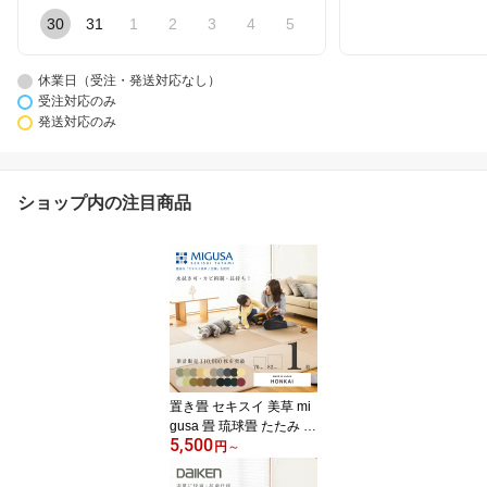
30
31
1
2
3
4
5
休業日（受注・発送対応なし）
受注対応のみ
発送対応のみ
ショップ内の注目商品
置き畳 セキスイ 美草 mi
gusa 畳 琉球畳 たたみ 置
5,500
き畳 ユニット畳 樹脂製
円
～
畳 70cm 82cm 1枚単品
日本製 【ホンカイ 1枚 樹