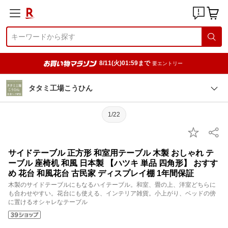
8/11(火)01:59まで
要エントリー
タタミ工場こうひん
1/22
サイドテーブル 正方形 和室用テーブル 木製 おしゃれ テ
ーブル 座椅机 和風 日本製 【ハツキ 単品 四角形】 おすす
め 花台 和風花台 古民家 ディスプレイ棚 1年間保証
木製のサイドテーブルにもなるハイテーブル。和室、畳の上、洋室どちらに
も合わせやすい。花台にも使える、インテリア雑貨。小上がり、ベッドの傍
に置けるオシャレなテーブル