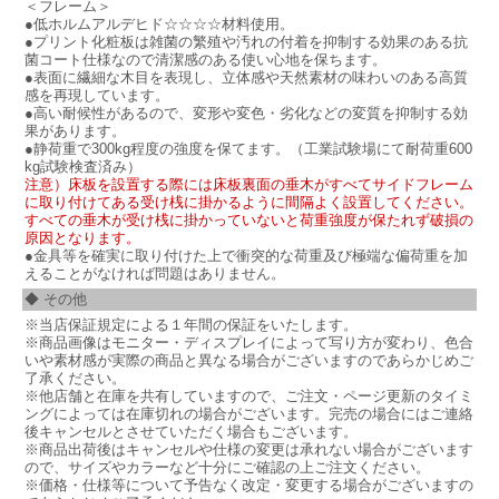
＜フレーム＞
●低ホルムアルデヒド☆☆☆☆材料使用。
●プリント化粧板は雑菌の繁殖や汚れの付着を抑制する効果のある抗
菌コート仕様なので清潔感のある使い心地を保ちます。
●表面に繊細な木目を表現し、立体感や天然素材の味わいのある高質
感を再現しています。
●高い耐候性があるので、変形や変色・劣化などの変質を抑制する効
果があります。
●静荷重で300kg程度の強度を保てます。（工業試験場にて耐荷重600
kg試験検査済み）
注意）床板を設置する際には床板裏面の垂木がすべてサイドフレーム
に取り付けてある受け桟に掛かるように間隔よく設置してください。
すべての垂木が受け桟に掛かっていないと荷重強度が保たれず破損の
原因となります。
●金具等を確実に取り付けた上で衝突的な荷重及び極端な偏荷重を加
えることがなければ問題はありません。
◆ その他
※当店保証規定による１年間の保証をいたします。
※商品画像はモニター・ディスプレイによって写り方が変わり、色合
いや素材感が実際の商品と異なる場合がございますのであらかじめご
了承ください。
※他店舗と在庫を共有していますので、ご注文・ページ更新のタイミ
ングによっては在庫切れの場合がございます。完売の場合にはご連絡
後キャンセルとさせていただく場合もございます。
※商品出荷後はキャンセルや仕様の変更は承れない場合がございます
ので、サイズやカラーなど十分にご確認の上ご注文ください。
※価格・仕様等について予告なく改定・変更する場合がございますの