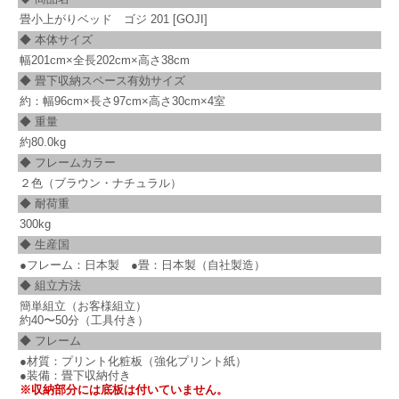
畳小上がりベッド ゴジ 201 [GOJI]
◆ 本体サイズ
幅201cm×全長202cm×高さ38cm
◆ 畳下収納スペース有効サイズ
約：幅96cm×長さ97cm×高さ30cm×4室
◆ 重量
約80.0kg
◆ フレームカラー
２色（ブラウン・ナチュラル）
◆ 耐荷重
300kg
◆ 生産国
●フレーム：日本製 ●畳：日本製（自社製造）
◆ 組立方法
簡単組立（お客様組立）
約40〜50分（工具付き）
◆ フレーム
●材質：プリント化粧板（強化プリント紙）
●装備：畳下収納付き
※収納部分には底板は付いていません。