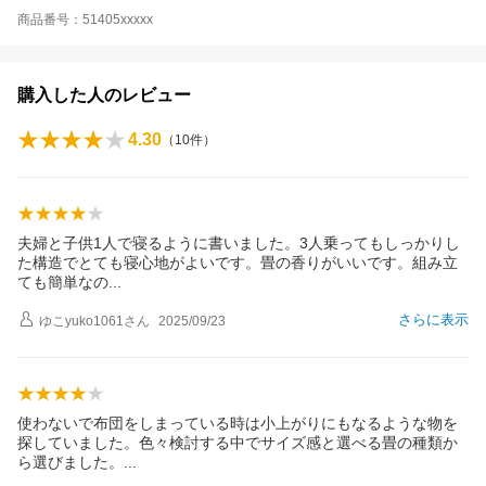
商品番号：51405xxxxx
購入した人のレビュー
4.30
（
10
件）
夫婦と子供1人で寝るように書いました。3人乗ってもしっかりし
た構造でとても寝心地がよいです。畳の香りがいいです。組み立
ても簡単な
の
さらに表示
ゆこyuko1061
さん
2025/09/23
使わないで布団をしまっている時は小上がりにもなるような物を
探していました。色々検討する中でサイズ感と選べる畳の種類か
ら選びました
。