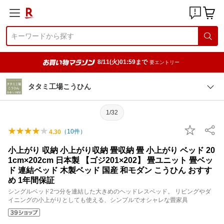
8/11(火)01:59まで
要エントリー
タタミ工場こうひん
1/32
（
10
件）
4.30
小上がり 収納 小上がり収納 畳収納 畳 小上がり ベッド 20
1cm×202cm 日本製 【ゴジ201×202】 畳ユニット 畳ベッ
ド 連結ベッド 木製ベッド 国産 和モダン こうひん おすす
め 1年間保証
シングルベッド2つ分を連結した大きめのヘッドレスベッド。 リビングやダ
イニングの小上がりとしても使える、シンプルでオシャレな畳家具