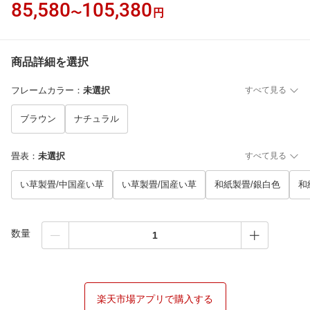
85,580
105,380
〜
円
商品詳細を選択
フレームカラー
：
未選択
すべて見る
ブラウン
ナチュラル
畳表
：
未選択
すべて見る
い草製畳/中国産い草
い草製畳/国産い草
和紙製畳/銀白色
和
数量
楽天市場アプリで購入する