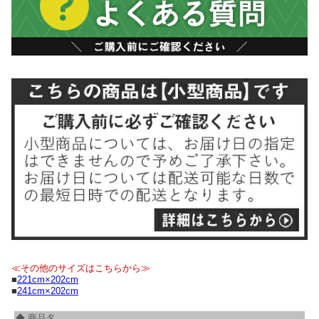
≪その他のサイズはこちらから≫
■
221cm×202cm
■
241cm×202cm
◆ 商品名