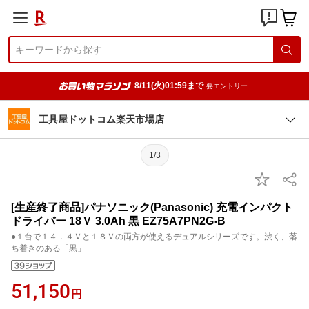
8/11(火)01:59まで
要エントリー
工具屋ドットコム楽天市場店
1/3
[生産終了商品]パナソニック(Panasonic) 充電インパクト
ドライバー 18Ｖ 3.0Ah 黒 EZ75A7PN2G-B
●１台で１４．４Ｖと１８Ｖの両方が使えるデュアルシリーズです。渋く、落
ち着きのある「黒」
51,150
円