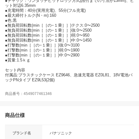
●チャック：ワンタッチビットロック方式(段付までの寸法が13mm)、ビ
ット対辺6.35mm
●充電時間：40分(実用充電)、55分(フル充電)
●最大締付トルク(N・m):160
●色:黒
●無負荷回転数(min［［の−１乗］］)テクス:0〜2500
●無負荷回転数(min［［の−１乗］］)強:0〜2500
●無負荷回転数(min［［の−１乗］］)弱:0〜950
●無負荷回転数(min［［の−１乗］］)中:0〜1450
●打撃数(min［［の−１乗］］)強:0〜3100
●打撃数(min［［の−１乗］］)弱:0〜1900
●打撃数(min［［の−１乗］］)中:0〜2900
●質量:1.5ｋｇ
セット内容
付属品:プラスチックケース EZ9646、急速充電器 EZ0L81、18V電池パ
ックPNタイプ EZ9L53(2個)
商品番号：4549077461346
商品仕様
ブランド名
パナソニック