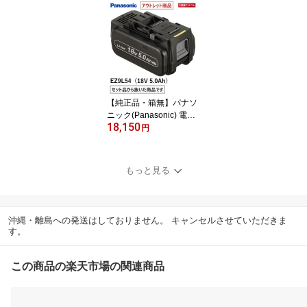
ター EZ45A8X-B （本体
のみ）・ケースEZ9674
付〔電池パックと充電器
は付属していません〕
【ケースに本体を収納し
てお届けします】
【純正品・箱無】パナソ
ニック(Panasonic) 電池
18,150
パック 18V 5.0Ah EZ9L5
円
4【セット品から抜いた
商品です】
もっと見る
沖縄・離島への発送はしておりません。 キャンセルさせていただきま
す。
この商品の楽天市場の関連商品