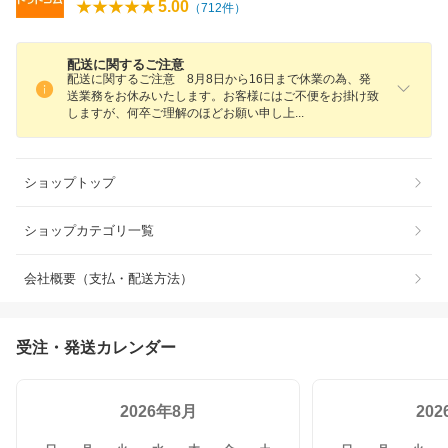
5.00
（
712
件）
配送に関するご注意
配送に関するご注意 8月8日から16日まで休業の為、発
送業務をお休みいたします。お客様にはご不便をお掛け致
しますが、何卒ご理解のほどお願い申し
上
ショップトップ
ショップカテゴリ一覧
会社概要（支払・配送方法）
受注・発送カレンダー
2026年8月
20