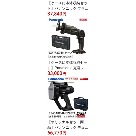
【ケースに本体収納セッ
ト】パナソニック ブラシ
37,840
レスマルチツール 本体の
円
み ブラック EZ46A5X-B
【充電器・電池パックは
付属していません】＋プ
ラスチックケースEZ967
1
【ケースに本体収納セッ
ト】Panasonic 充電レシ
33,000
プロソーEZ47A1X-B 本
円
体のみ (充電器・電池パ
ック別売)＋プラスチック
ケースEZ9675 [パナソニ
ック]
【オリジナルセット商
品】パナソニック デュア
66,770
ル18V/14.4V全ネジカッ
円