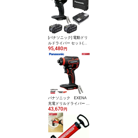
[パナソニック] 電動ドリ
ルドライバー セット(電
95,480
池パック×2個、急速充電
円
器、プラスチックケース)
14.4V/18V対応 充電式 A
TTACH8対応 ＋BRAIN
正逆転自動切替 コンパク
ト 穴あけ 電動ドリル EZ
1DD2J18D-B ブラック
パナソニック EXENA
充電ドリルドライバー E
43,670
Z1DD2X-R (ケース・充
円
電器・電池パックは別売)