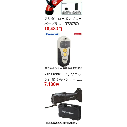
アサダ ローポンプスー
パープラス R72070Y
18,480
【専用の収納プラスチッ
円
クケースは付属しており
ません】
Panasonic（パナソニッ
ク） 壁うらセンサー EZ3
7,180
802 希望小売価格：9,60
円
0(税抜)