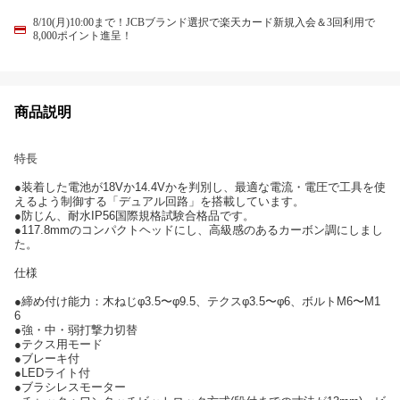
8/10(月)10:00まで！JCBブランド選択で楽天カード新規入会＆3回利用で
8,000ポイント進呈！
商品説明
特長
●装着した電池が18Vか14.4Vかを判別し、最適な電流・電圧で工具を使
えるよう制御する「デュアル回路」を搭載しています。
●防じん、耐水IP56国際規格試験合格品です。
●117.8mmのコンパクトヘッドにし、高級感のあるカーボン調にしまし
た。
仕様
●締め付け能力：木ねじφ3.5〜φ9.5、テクスφ3.5〜φ6、ボルトM6〜M1
6
●強・中・弱打撃力切替
●テクス用モード
●ブレーキ付
●LEDライト付
●ブラシレスモーター